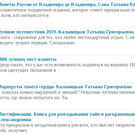
онеты России от Владимира до Владимира. Сова Татьяна Р
еликолепное подарочное издание, которое станет прекрасным п
 всем, кто интересуется
учшие путешествия 2019. Кальницкая Татьяна Григорьевна
нига - сокровище для тех, кто любит нестандартный отдых. С н
ведите лучшее первым. Специально
000 лучших мест планеты
редставьте, что у вас есть возможность подняться на вершину 
оля цветущих тюльпанов в
аршруты твоего сердца. Кальницкая Татьяна Григорьевна
 поисках новых ощущений и эмоций? Опытные путешественники
еста, где можно испытать их. Ты
истификации. Книга для разгадывания тайн и раскрашивани
лександровна
та прекрасная и загадочная книга для всех, кто мыслит творческ
ебе, получает