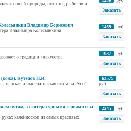
1230
руб
знаток нашей природы, охотник, рыболов и
Заказать
 Колесьянкин Владимир Борисович
1469
руб
стера Владимира Колесьянкина
Заказать
1037
руб
казывает о традиции «искусства
Заказать
(кожа). Кутепов Н.И.
63575
я, царская и императорская охота на Руси"
руб
Заказать
овым путям, за литературными героями и за
2245
руб
 руках калейдоскоп из самых красивых
Заказать