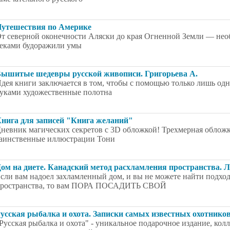
утешествия по Америке
т северной оконечности Аляски до края Огненной Земли — нео
еками будоражили умы
ышитые шедевры русской живописи. Григорьева А.
дея книги заключается в том, чтобы с помощью только лишь од
уками художественные полотна
нига для записей "Книга желаний"
невник магических секретов с 3D обложкой! Трехмерная обложка
аинственные иллюстрации Тони
ом на диете. Канадский метод расхламления пространства.
сли вам надоел захламленный дом, и вы не можете найти подхо
ространства, то вам ПОРА ПОСАДИТЬ СВОЙ
усская рыбалка и охота. Записки самых известных охотнико
Русская рыбалка и охота" - уникальное подарочное издание, кол