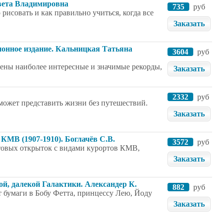
вета Владимировна
735
руб
рисовать и как правильно учиться, когда все
Заказать
онное издание. Кальницкая Татьяна
3604
руб
жены наиболее интересные и значимые рекорды,
Заказать
2332
руб
е может представить жизни без путешествий.
Заказать
КМВ (1907-1910). Боглачёв С.В.
3572
руб
товых открыток с видами курортов КМВ,
Заказать
ой, далекой Галактики. Александер К.
882
руб
т бумаги в Бобу Фетта, принцессу Лею, Йоду
Заказать