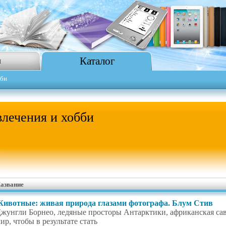
Каталог
я
бби
влечения и хобби
азвание
ивотные: живая природа глазами фотографа. Блум Стив
жунгли Борнео, ледяные просторы Антарктики, африканская сав
ир, чтобы в результате стать