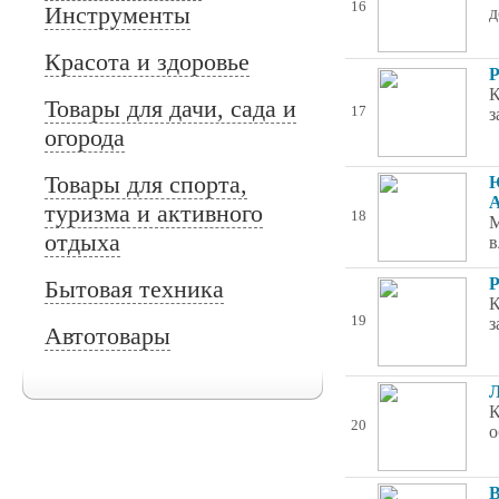
16
Инструменты
д
Красота и здоровье
Р
К
Товары для дачи, сада и
17
з
огорода
Товары для спорта,
Ю
А
туризма и активного
18
М
отдыха
в
Р
Бытовая техника
К
19
з
Автотовары
Л
К
20
о
В