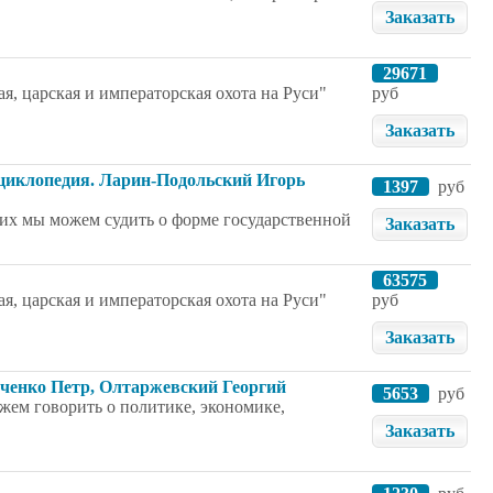
Заказать
29671
я, царская и императорская охота на Руси"
руб
Заказать
иклопедия. Ларин-Подольский Игорь
1397
руб
их мы можем судить о форме государственной
Заказать
63575
я, царская и императорская охота на Руси"
руб
Заказать
нченко Петр, Олтаржевский Георгий
5653
руб
ожем говорить о политике, экономике,
Заказать