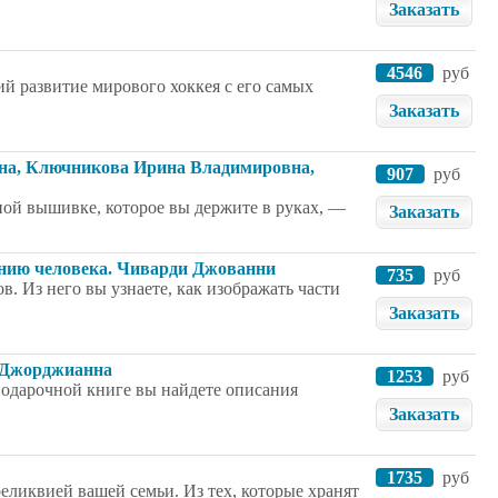
Заказать
4546
руб
й развитие мирового хоккея с его самых
Заказать
на, Ключникова Ирина Владимировна,
907
руб
ной вышивке, которое вы держите в руках, —
Заказать
ению человека. Чиварди Джованни
735
руб
. Из него вы узнаете, как изображать части
Заказать
н Джорджианна
1253
руб
подарочной книге вы найдете описания
Заказать
1735
руб
реликвией вашей семьи. Из тех, которые хранят