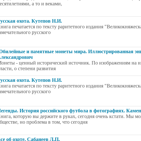
есятилетиями, а то и веками,
усская охота. Кутепов Н.И.
нига печатается по тексту раритетного издания "Великокняжеска
амечательного русского
билейные и памятные монеты мира. Иллюстрированная энц
лександрович
онеты - ценный исторический источник. По изображениям на н
ласти, о степени развития
усская охота. Кутепов Н.И.
нига печатается по тексту раритетного издания "Великокняжеска
амечательного русского
егенды. История российского футбола в фотографиях. Каме
нига, которую вы держите в руках, сегодня очень кстати. Мы м
бществе, но проблема в том, что сегодня
се об охоте. Сабанеев Л.П.