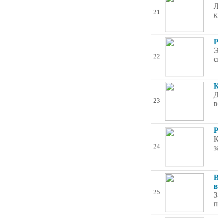
Л
21
к
Р
Э
22
с
К
Д
23
в
Р
К
24
з
В
в
25
З
п