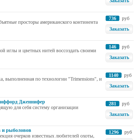
Заказать
736
руб
бъятные просторы американского континента
Заказать
146
руб
ной иглы и цветных нитей воссоздать своими
Заказать
1140
руб
, выполненная по технологии "Trimensions", и
Заказать
 Лиффорд Дженнифер
281
руб
дящую для себя систему организации
Заказать
в и рыболовов
1296
руб
лекция очерков известных любителей охоты,