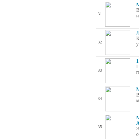
М
В
31
и
Л
К
32
у
1
П
33
п
М
В
34
м
М
А
35
Э
с