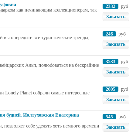
ауфовна
2332
руб
одарком как начинающим коллекционерам, так
Заказать
246
руб
ей вы опередите все туристические тренды,
Заказать
3533
руб
Швейцарских Альп, полюбоваться на бескрайние
Заказать
2005
руб
 Lonely Planet собрали самые интересные
Заказать
я будней. Иолтуховская Екатерина
545
руб
и, позволяет себе уделять хоть немного времени
Заказать