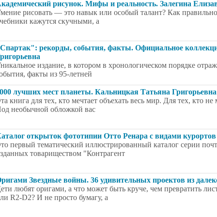
кадемический рисунок. Мифы и реальность. Залегина Елиза
мение рисовать — это навык или особый талант? Как правильно 
чебники кажутся скучными, а
Спартак": рекорды, события, факты. Официальное коллекци
ригорьевна
никальное издание, в котором в хронологическом порядке отра
обытия, факты из 95-летней
000 лучших мест планеты. Кальницкая Татьяна Григорьевна
та книга для тех, кто мечтает объехать весь мир. Для тех, кто н
од необычной обложкой вас
аталог открыток фототипии Отто Ренара с видами курортов 
то первый тематический иллюстрированный каталог серии поч
зданных товариществом "Контрагент
ригами Звездные войны. 36 удивительных проектов из далек
ети любят оригами, а что может быть круче, чем превратить лис
ли R2-D2? И не просто бумагу, а