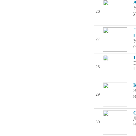
А
У
26
у
"
Г
27
У
с
1
Э
28
П
К
Э
29
и
О
Д
30
и