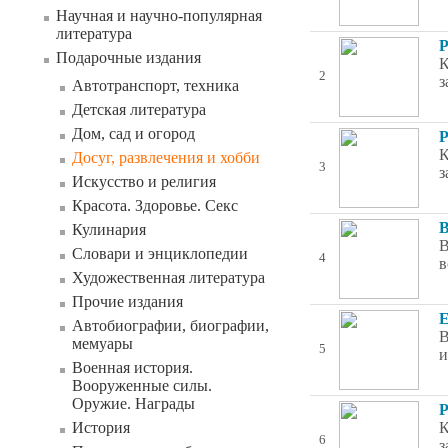
Научная и научно-популярная
литература
Р
Подарочные издания
К
2
з
Автотранспорт, техника
Детская литература
Дом, сад и огород
Р
К
Досуг, развлечения и хобби
3
з
Искусство и религия
Красота. Здоровье. Секс
В
Кулинария
В
Словари и энциклопедии
4
в
Художественная литература
Прочие издания
Е
Автобиографии, биографии,
В
мемуары
5
и
Военная история.
Вооруженные силы.
Оружие. Награды
Р
История
К
6
з