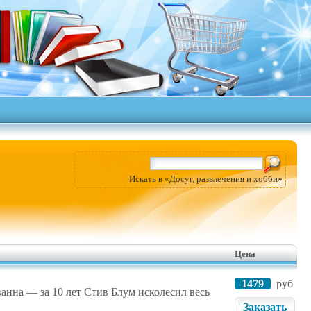
Искать в «Досуг, развлечения и хобби»
Цена
1479
руб
анна — за 10 лет Стив Блум исколесил весь
Заказать