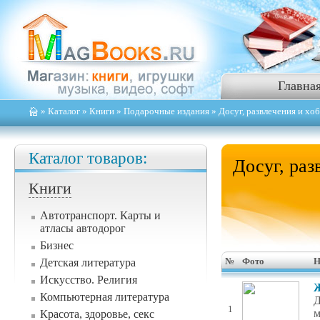
Главна
»
Каталог
»
Книги
»
Подарочные издания
» Досуг, развлечения и хо
Каталог товаров:
Досуг, раз
Книги
Автотранспорт. Карты и
атласы автодорог
Бизнес
Детская литература
№
Фото
Н
Искусство. Религия
Ж
Компьютерная литература
Д
1
м
Красота, здоровье, секс