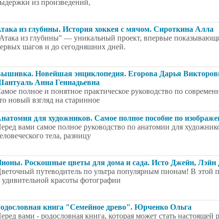
ыдержки из произведений,
така из глубины. История хоккея с мячом. Сироткина Алла
Атака из глубины" — уникальный проект, впервые показывающи
ервых шагов и до сегодняшних дней.
ышивка. Новейшая энциклопедия. Егорова Дарья Викторов
антуаль Анна Геннадьевна
амое полное и понятное практическое руководство по современ
то новый взгляд на старинное
натомия для художников. Самое полное пособие по изображ
еред вами самое полное руководство по анатомии для художников
еловеческого тела, разницу
ионы. Роскошные цветы для дома и сада. Исто Джейн, Лэй
веточный путеводитель по ультра популярным пионам! В этой 
 удивительной красоты фотографии
одословная книга "Семейное древо". Юрченко Ольга
еред вами - родословная книга, которая может стать настоящей 