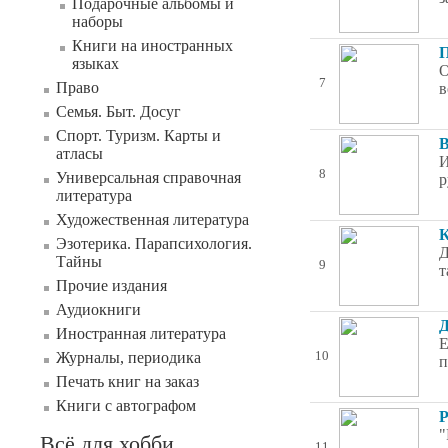
Подарочные альбомы и
наборы
Книги на иностранных
П
языках
О
7
Право
в
Семья. Быт. Досуг
Спорт. Туризм. Карты и
В
атласы
И
8
Универсальная справочная
р
литература
Художественная литература
К
Эзотерика. Парапсихология.
Д
Тайны
9
т
Прочие издания
Аудиокниги
Д
Иностранная литература
Е
Журналы, периодика
10
п
Печать книг на заказ
Книги с автографом
Р
"
Всё для хобби
11