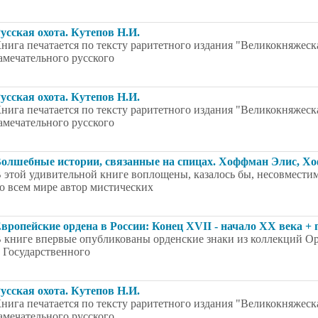
усская охота. Кутепов Н.И.
нига печатается по тексту раритетного издания "Великокняжеска
амечательного русского
усская охота. Кутепов Н.И.
нига печатается по тексту раритетного издания "Великокняжеска
амечательного русского
олшебные истории, связанные на спицах. Хоффман Элис, Х
 этой удивительной книге воплощены, казалось бы, несовмести
о всем мире автор мистических
вропейские ордена в России: Конец XVII - начало XX века + 
 книге впервые опубликованы орденские знаки из коллекций 
 Государственного
усская охота. Кутепов Н.И.
нига печатается по тексту раритетного издания "Великокняжеска
амечательного русского