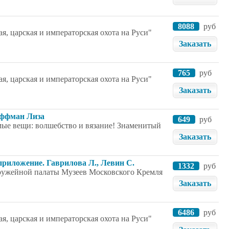
8088
руб
я, царская и императорская охота на Руси"
Заказать
765
руб
я, царская и императорская охота на Руси"
Заказать
оффман Лиза
649
руб
мые вещи: волшебство и вязание! Знаменитый
Заказать
приложение. Гаврилова Л., Левин С.
1332
руб
Оружейной палаты Музеев Московского Кремля
Заказать
6486
руб
я, царская и императорская охота на Руси"