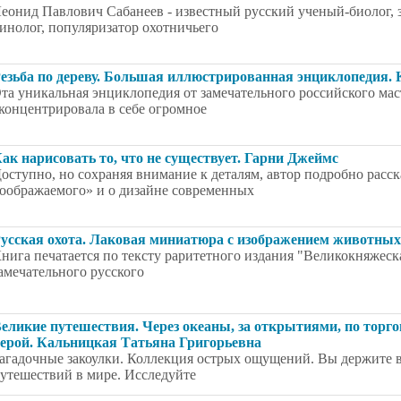
еонид Павлович Сабанеев - известный русский ученый-биолог, 
инолог, популяризатор охотничьего
езьба по дереву. Большая иллюстрированная энциклопедия.
та уникальная энциклопедия от замечательного российского ма
концентрировала в себе огромное
ак нарисовать то, что не существует. Гарни Джеймс
оступно, но сохраняя внимание к деталям, автор подробно расс
оображаемого» и о дизайне современных
усская охота. Лаковая миниатюра с изображением животных 
нига печатается по тексту раритетного издания "Великокняжеска
амечательного русского
еликие путешествия. Через океаны, за открытиями, по торг
ерой. Кальницкая Татьяна Григорьевна
агадочные закоулки. Коллекция острых ощущений. Вы держите в
утешествий в мире. Исследуйте