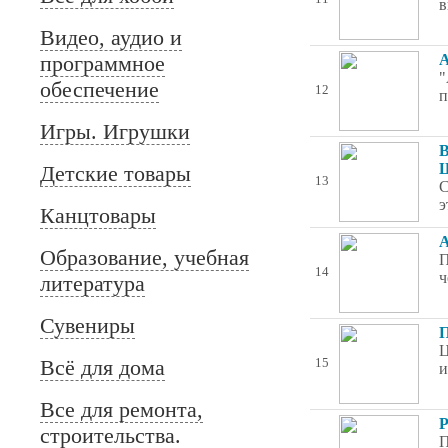
в
Видео, аудио и
программное
А
"
обеспечение
12
п
Игры. Игрушки
В
Ш
Детские товары
13
С
э
Канцтовары
А
Образование, учебная
П
14
ч
литература
Сувениры
П
Ц
Всё для дома
15
и
Все для ремонта,
Р
строительства.
П