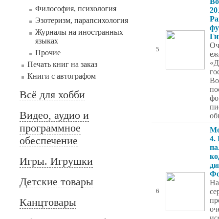
Во
Философия, психология
20
Ра
Эзотеризм, парапсихология
фу
Журналы на иностранных
Ги
языках
Оч
5
Прочие
еж
«Д
Печать книг на заказ
го
Книги с автографом
Во
по
Всё для хобби
фо
пи
Видео, аудио и
об
программное
Мо
обеспечение
4.
па
ко
Игры. Игрушки
ди
Фо
Детские товары
На
се
6
Канцтовары
пр
оч
ис