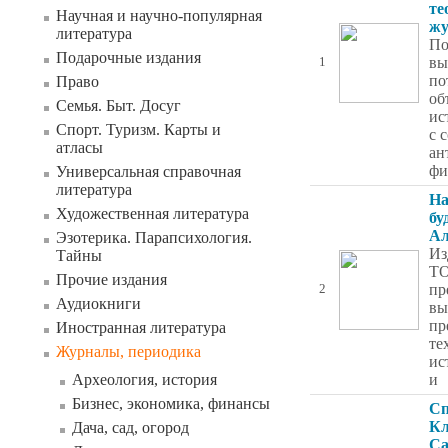
те
Научная и научно-популярная
жу
литература
По
Подарочные издания
вы
1
по
Право
об
Семья. Быт. Досуг
ис
Спорт. Туризм. Карты и
с 
атласы
ан
фи
Универсальная справочная
литература
На
Художественная литература
бу
Ал
Эзотерика. Парапсихология.
Из
Тайны
Т
Прочие издания
пр
2
Аудиокниги
вы
пр
Иностранная литература
те
Журналы, периодика
ис
Археология, история
и
Бизнес, экономика, финансы
Сп
Кл
Дача, сад, огород
Са