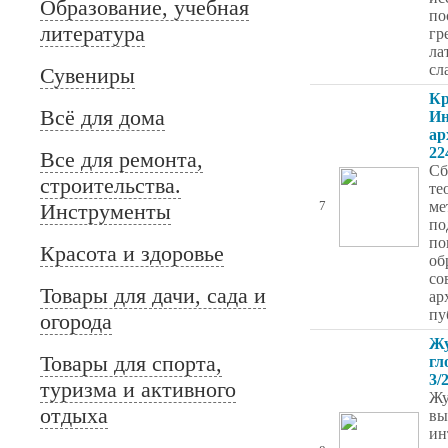
Образование, учебная
по
литература
гр
ла
сл
Сувениры
Кр
Всё для дома
Ин
ар
22
Все для ремонта,
Сб
строительства.
те
ме
Инструменты
7
по
по
Красота и здоровье
об
со
Товары для дачи, сада и
ар
пу
огорода
Жу
Товары для спорта,
гл
3/
туризма и активного
Жу
отдыха
вы
ин