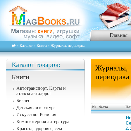
Главная
»
Каталог
»
Книги
» Журналы, периодика
Каталог товаров:
Журналы,
периодика
Книги
Автотранспорт. Карты и
атласы автодорог
Бизнес
Детская литература
№
Фото
На
Искусство. Религия
Ис
Компьютерная литература
Со
2,
Красота, здоровье, секс