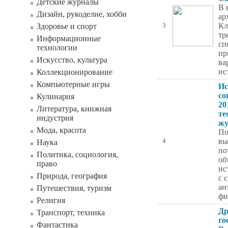
Детские журналы
В 
Дизайн, рукоделие, хобби
ар
Кл
Здоровье и спорт
3
тр
Информационные
сп
технологии
пр
Искусство, культура
ва
ис
Коллекционирование
Компьютерные игры
Ис
со
Кулинария
20
Литература, книжная
те
индустрия
жу
Мода, красота
По
вы
4
Наука
по
Политика, социология,
об
право
ис
Природа, география
с 
ан
Путешествия, туризм
фи
Религия
Др
Транспорт, техника
го
Фантастика