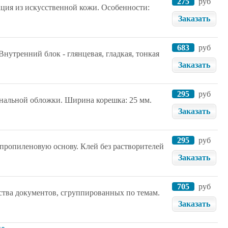
275
руб
ация из искусственной кожи. Особенности:
Заказать
683
руб
Внутренний блок - глянцевая, гладкая, тонкая
Заказать
295
руб
ональной обложки. Ширина корешка: 25 мм.
Заказать
295
руб
пропиленовую основу. Клей без растворителей
Заказать
705
руб
ства документов, сгруппированных по темам.
Заказать