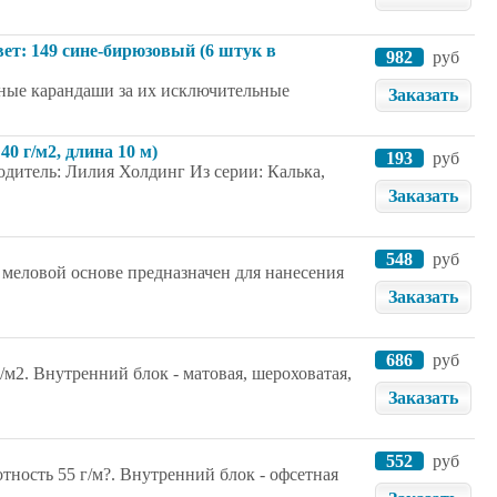
ет: 149 сине-бирюзовый (6 штук в
982
руб
ьные карандаши за их исключительные
Заказать
0 г/м2, длина 10 м)
193
руб
одитель: Лилия Холдинг Из серии: Калька,
Заказать
548
руб
меловой основе предназначен для нанесения
Заказать
686
руб
/м2. Внутренний блок - матовая, шероховатая,
Заказать
552
руб
тность 55 г/м?. Внутренний блок - офсетная