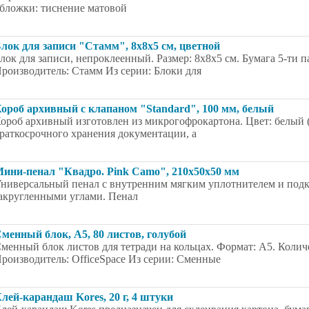
бложки: тиснение матовой
лок для записи "Стамм", 8x8x5 см, цветной
лок для записи, непроклеенный. Размер: 8x8x5 см. Бумага 5-ти п
роизводитель: Стамм Из серии: Блоки для
ороб архивный с клапаном "Standard", 100 мм, белый
ороб архивный изготовлен из микрогофрокартона. Цвет: белый (
раткосрочного хранения документации, а
ини-пенал "Квадро. Pink Camo", 210x50x50 мм
ниверсальный пенал с внутренним мягким уплотнителем и подк
акругленными углами. Пенал
менный блок, А5, 80 листов, голубой
менный блок листов для тетради на кольцах. Формат: А5. Количе
роизводитель: OfficeSpace Из серии: Сменные
лей-карандаш Kores, 20 г, 4 штуки