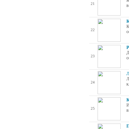
К
21
в
К
К
22
о
Р
Д
23
о
Л
Л
24
к
К
И
25
в
П