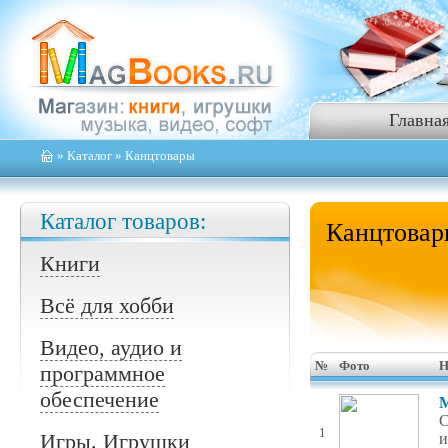
Главна
»
Каталог
» Канцтовары
Каталог товаров:
Канцтовар
Книги
Всё для хобби
Видео, аудио и
№
Фото
Н
программное
обеспечение
М
C
1
Игры. Игрушки
и