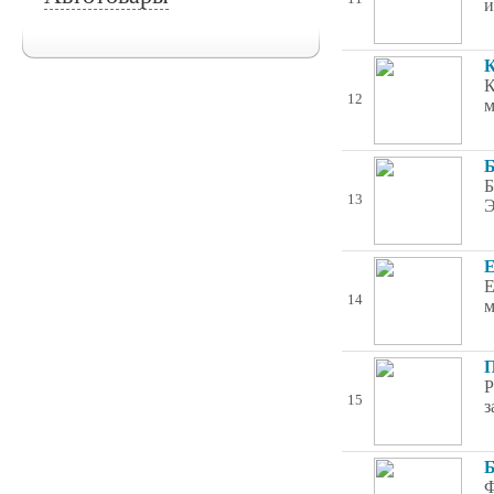
и
К
К
12
м
Б
Б
13
Э
Е
Е
14
м
П
Р
15
з
Б
Ф