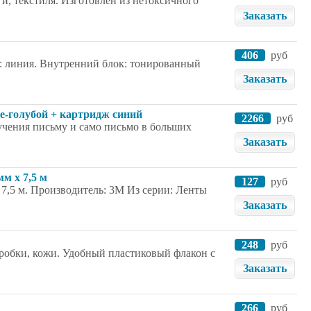
и, текстиля. Изготовлен из нетоксичного
Заказать
406
руб
а: линия. Внутренний блок: тонированный
Заказать
не-голубой + картридж синий
2266
руб
учения письму и само письмо в больших
Заказать
мм х 7,5 м
127
руб
 х 7,5 м. Производитель: 3M Из серии: Ленты
Заказать
248
руб
 пробки, кожи. Удобный пластиковый флакон с
Заказать
266
руб