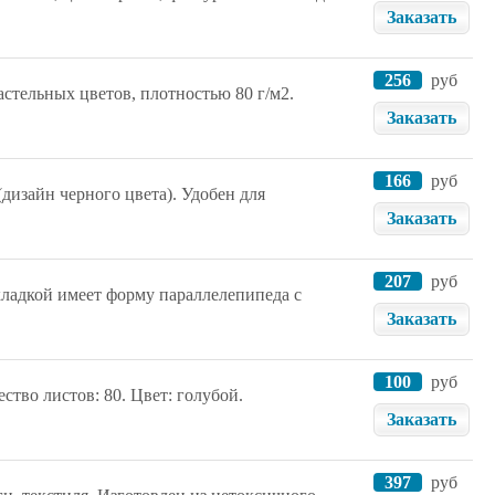
Заказать
256
руб
астельных цветов, плотностью 80 г/м2.
Заказать
166
руб
дизайн черного цвета). Удобен для
Заказать
207
руб
ладкой имеет форму параллелепипеда с
Заказать
100
руб
ство листов: 80. Цвет: голубой.
Заказать
397
руб