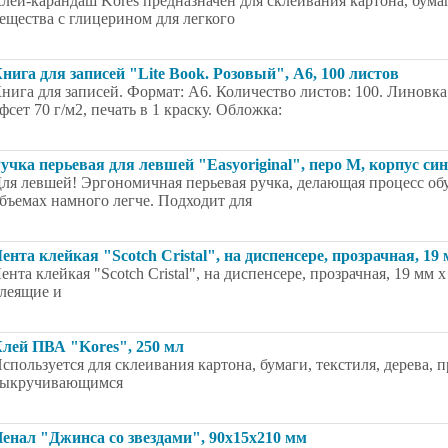
лей-карандаш Kores предназначен для склеивания картона, бумаг
ещества с глицерином для легкого
нига для записей "Lite Book. Розовый", А6, 100 листов
нига для записей. Формат: А6. Количество листов: 100. Линовк
фсет 70 г/м2, печать в 1 краску. Обложка:
учка перьевая для левшей "Easyoriginal", перо М, корпус си
ля левшей! Эргономичная перьевая ручка, делающая процесс об
бъемах намного легче. Подходит для
ента клейкая "Scotch Cristal", на диспенсере, прозрачная, 19 
ента клейкая "Scotch Cristal", на диспенсере, прозрачная, 19 мм
леящие и
лей ПВА "Kores", 250 мл
спользуется для склеивания картона, бумаги, текстиля, дерева,
ыкручивающимся
енал "Джинса со звездами", 90x15x210 мм