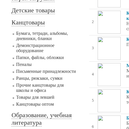
Детские товары
К
к
Канцтовары
2
Н
с
Бумага, тетради, альбомы,
дневники, бланки
К
П
Демонстрационное
3
оборудование
Папки, файлы, обложки
Пеналы
М
М
Письменные принадлежности
4
и
Ранцы, рюкзаки, сумки
Прочие канцтовары для
школы и офиса
К
К
Товары для левшей
5
т
Канцтовары оптом
Образование, учебная
Б
литература
Б
6
б