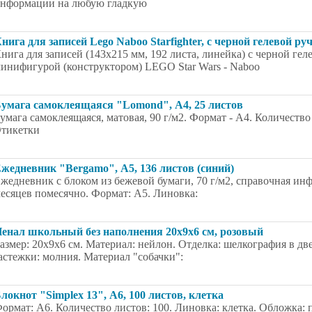
нформации на любую гладкую
нига для записей Lego Naboo Starfighter, с черной гелевой ру
нига для записей (143х215 мм, 192 листа, линейка) с черной ге
инифигурой (конструктором) LEGO Star Wars - Naboo
умага самоклеящаяся "Lomond", А4, 25 листов
умага самоклеящаяся, матовая, 90 г/м2. Формат - А4. Количество
тикетки
жедневник "Bergamo", А5, 136 листов (синий)
жедневник с блоком из бежевой бумаги, 70 г/м2, справочная ин
есяцев помесячно. Формат: А5. Линовка:
енал школьный без наполнения 20x9x6 см, розовый
азмер: 20x9x6 см. Материал: нейлон. Отделка: шелкография в дв
астежки: молния. Материал "собачки":
локнот "Simplex 13", А6, 100 листов, клетка
ормат: А6. Количество листов: 100. Линовка: клетка. Обложка: п