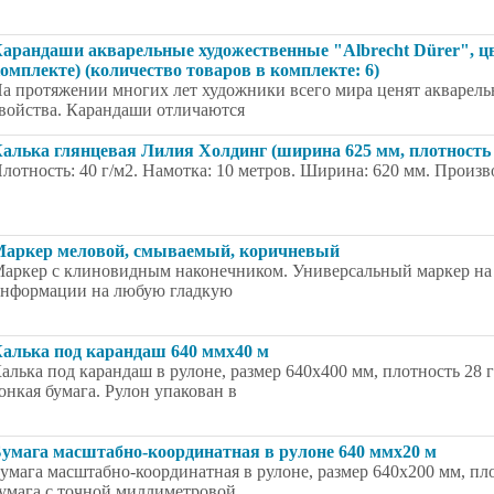
арандаши акварельные художественные "Albrecht Dürer", цв
омплекте) (количество товаров в комплекте: 6)
а протяжении многих лет художники всего мира ценят акварел
войства. Карандаши отличаются
алька глянцевая Лилия Холдинг (ширина 625 мм, плотность 4
лотность: 40 г/м2. Намотка: 10 метров. Ширина: 620 мм. Произв
аркер меловой, смываемый, коричневый
аркер с клиновидным наконечником. Универсальный маркер на 
нформации на любую гладкую
алька под карандаш 640 ммх40 м
алька под карандаш в рулоне, размер 640х400 мм, плотность 28 г
онкая бумага. Рулон упакован в
умага масштабно-координатная в рулоне 640 ммх20 м
умага масштабно-координатная в рулоне, размер 640x200 мм, пло
умага с точной миллиметровой