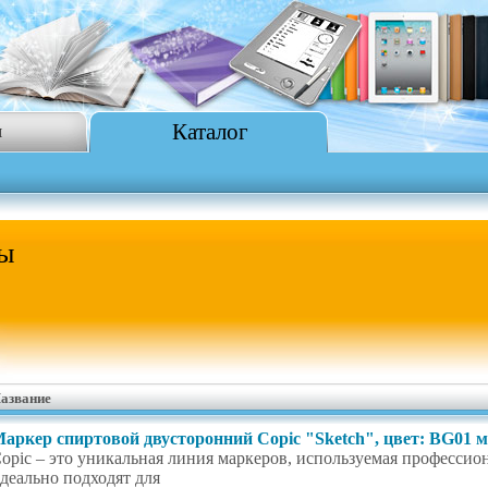
Каталог
я
ы
азвание
аркер спиртовой двусторонний Copic "Sketch", цвет: BG01 
opic – это уникальная линия маркеров, используемая профессио
деально подходят для