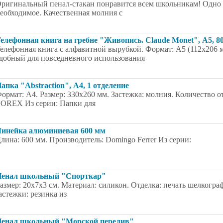
ригинальный пенал-стакан понравится всем школьникам! Одно о
еобходимое. Качественная молния с
елефонная книга на гребне "Живопись. Claude Monet", А5, 8
елефонная книга с алфавитной вырубкой. Формат: А5 (112x206 
добный для повседневного использования
апка "Abstraction", А4, 1 отделение
ормат: А4. Размер: 330х260 мм. Застежка: молния. Количество 
OREX Из серии: Папки для
инейка алюминиевая 600 мм
лина: 600 мм. Производитель: Domingo Ferrer Из серии:
енал школьный "Спорткар"
азмер: 20x7x3 см. Материал: силикон. Отделка: печать шелкогра
астежки: резинка из
енал школьный "Морской перелив"