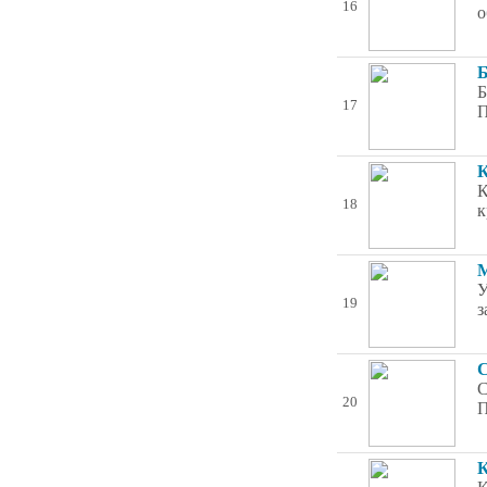
16
о
Б
Б
17
П
К
К
18
к
М
У
19
з
С
С
20
П
К