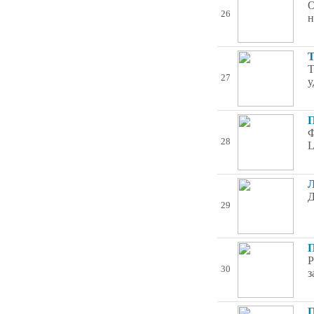
О
26
н
Т
Т
27
у
П
Ф
28
L
Л
Д
29
П
Р
30
з
П