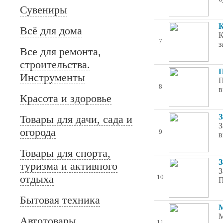
Сувениры
К
Всё для дома
К
7
з
Все для ремонта,
строительства.
П
Инструменты
П
8
в
Красота и здоровье
З
Товары для дачи, сада и
З
огорода
9
в
Товары для спорта,
З
туризма и активного
З
отдыха
10
П
Бытовая техника
М
М
Автотовары
11