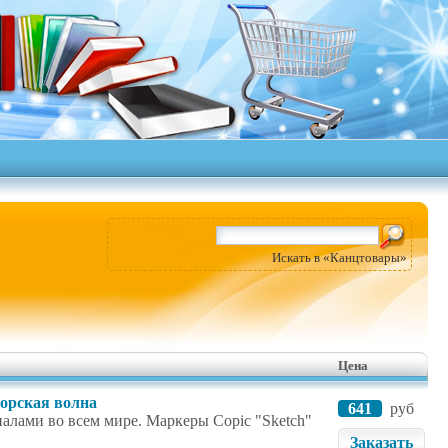
Искать в «Канцтовары»
Цена
морская волна
641
руб
налами во всем мире. Маркеры Copic "Sketch"
Заказать