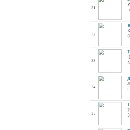
Р
31
п
К
К
32
б
П
Ф
33
М
Д
Л
34
с
П
И
35
З