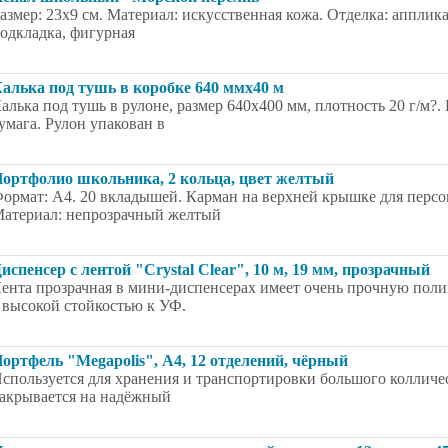
азмер: 23x9 см. Материал: искусственная кожа. Отделка: апплик
одкладка, фигурная
алька под тушь в коробке 640 ммх40 м
алька под тушь в рулоне, размер 640х400 мм, плотность 20 г/м?. 
умага. Рулон упакован в
ортфолио школьника, 2 кольца, цвет желтый
ормат: А4. 20 вкладышей. Карман на верхней крышке для перс
атериал: непрозрачный желтый
испенсер с лентой "Crystal Clear", 10 м, 19 мм, прозрачный
ента прозрачная в мини-диспенсерах имеет очень прочную поли
 высокой стойкостью к УФ.
ортфель "Megapolis", А4, 12 отделений, чёрный
спользуется для хранения и транспортировки большого колличе
акрывается на надёжный