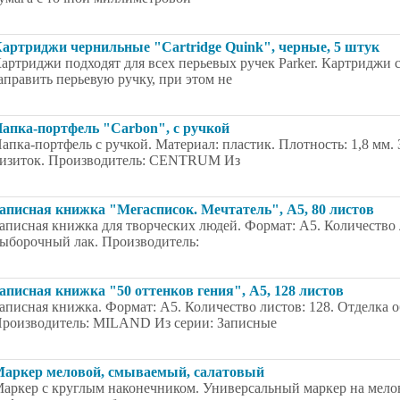
артриджи чернильные "Cartridge Quink", черные, 5 штук
артриджи подходят для всех перьевых ручек Parker. Картриджи 
аправить перьевую ручку, при этом не
апка-портфель "Carbon", с ручкой
апка-портфель с ручкой. Материал: пластик. Плотность: 1,8 мм. 
изиток. Производитель: CENTRUM Из
аписная книжка "Мегасписок. Мечтатель", А5, 80 листов
аписная книжка для творческих людей. Формат: А5. Количество 
ыборочный лак. Производитель:
аписная книжка "50 оттенков гения", А5, 128 листов
аписная книжка. Формат: А5. Количество листов: 128. Отделка о
роизводитель: MILAND Из серии: Записные
аркер меловой, смываемый, салатовый
аркер с круглым наконечником. Универсальный маркер на мелов