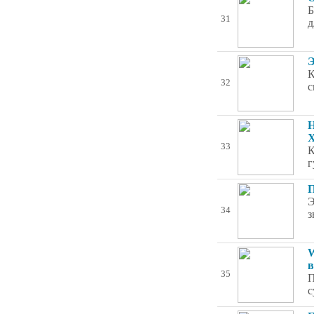
Б
31
д
Э
К
32
с
Н
Х
33
К
г
П
Э
34
з
W
в
35
П
с