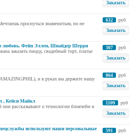
Заказать
632
руб
 Мечтаешь проснуться знаменитым, но не
Заказать
ую любовь. Фейн Эллен, Шнайдер Шерри
307
руб
вана заказать пиццу, свадебный торт, платье
Заказать
864
руб
(AMAZINGPHIL), и в руках вы держите нашу
Заказать
л , Кейси Майкл
1109
руб
й они рассказывают о технологии блокчейн и
Заказать
 спецслужбы используют наши персональные
591
руб