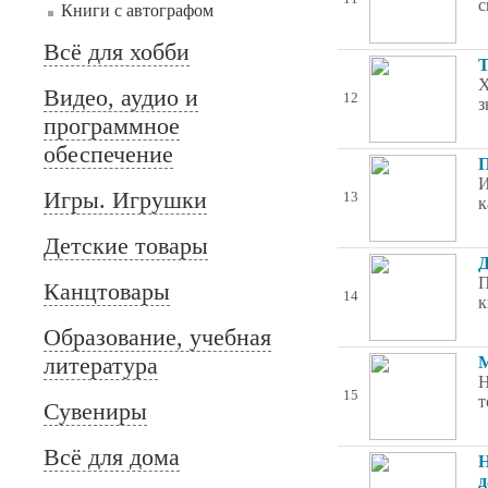
с
Книги с автографом
Всё для хобби
T
Х
Видео, аудио и
12
з
программное
обеспечение
П
И
Игры. Игрушки
13
к
Детские товары
Д
П
Канцтовары
14
к
Образование, учебная
литература
М
Н
15
т
Сувениры
Всё для дома
Н
д