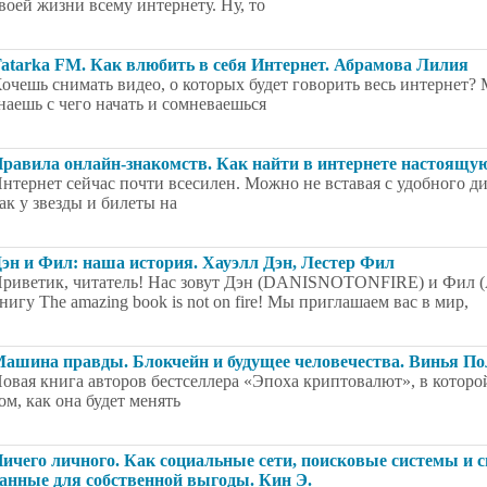
воей жизни всему интернету. Ну, то
atarka FM. Как влюбить в себя Интернет. Абрамова Лилия
очешь снимать видео, о которых будет говорить весь интернет?
наешь с чего начать и сомневаешься
равила онлайн-знакомств. Как найти в интернете настоящ
нтернет сейчас почти всесилен. Можно не вставая с удобного ди
ак у звезды и билеты на
эн и Фил: наша история. Хауэлл Дэн, Лестер Фил
риветик, читатель! Нас зовут Дэн (DANISNOTONFIRE) и Фил 
нигу The amazing book is not on fire! Мы приглашаем вас в мир,
ашина правды. Блокчейн и будущее человечества. Винья По
овая книга авторов бестселлера «Эпоха криптовалют», в которо
ом, как она будет менять
ичего личного. Как социальные сети, поисковые системы и
анные для собственной выгоды. Кин Э.