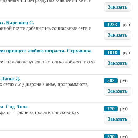
 данными и без раздутых заявлений книги
Заказать
ах. Карепина С.
1223
руб
нной почте добавились социальные сети и
Заказать
ля принцесс любого возраста. Стручкова
1018
руб
ует немало девушек, настолько «обжегшихся»
Заказать
 Ланье Д.
502
руб
ых сетях? У Джарона Ланье, программиста,
Заказать
еха. Сид Лила
770
руб
tagram» – такие запросы в поисковиках
Заказать
350
руб