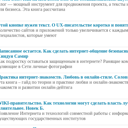
лог — мощный инструмент для продвижения проекта, а тексты и
ля бизнеса. Эта книга рассчитана
той кнопке нужен текст. O UX-писательстве коротко и понятн
оличество сайтов и приложений только увеличивается с каждым г
пециалистов, которые умеют
аписанное остается. Как сделать интернет-общение безопас
индуя Самир
ак подростку оставаться защищенным в интернете? Ранящие ком
уляющие в Сети личные фотографии
рактика интернет-знакомств. Любовь в онлайн-стиле. Соловь
та книга – гайд по теории и практике любви и онлайн-знакомств
накомств и развитии онлайн-дейтига
IKI-правительство. Как технологии могут сделать власть луч
лиятельнее. Новек Б.
оявление Интернета и технологий совместной работы с информ
уществующих государственных институтов