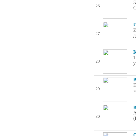
Э
26
С
И
И
27
д
К
Т
28
у
В
Е
29
«
В
А
30
(
О