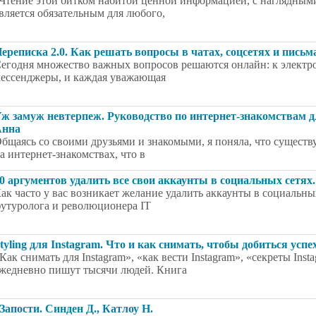
Чтение этой битком набитой ценной информацией, с наглядными
вляется обязательным для любого,
ереписка 2.0. Как решать вопросы в чатах, соцсетях и письм
егодня множество важных вопросов решаются онлайн: к электро
ессенджеры, и каждая уважающая
ж замуж невтерпеж. Руководство по интернет-знакомствам д
Анна
бщаясь со своими друзьями и знакомыми, я поняла, что существ
а интернет-знакомствах, что в
0 аргументов удалить все свои аккаунты в социальных сетях.
ак часто у вас возникает желание удалить аккаунты в социальн
утуролога и революционера IT
tyling для Instagram. Что и как снимать, чтобы добиться усп
Как снимать для Instagram», «как вести Instagram», «секреты Ins
жедневно пишут тысячи людей. Книга
Запости. Синден Д., Катлоу Н.