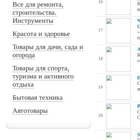
16
Все для ремонта,
К
к
строительства.
Инструменты
Ч
С
17
«
Красота и здоровье
п
Товары для дачи, сада и
А
огорода
К
18
с
Товары для спорта,
туризма и активного
И
отдыха
О
19
м
Бытовая техника
Р
Автотовары
О
20
О
S