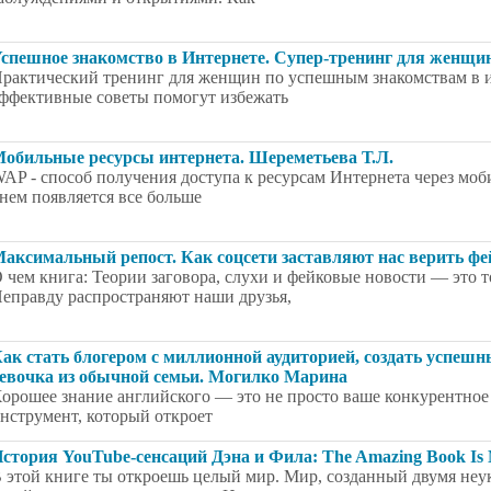
спешное знакомство в Интернете. Супер-тренинг для женщин
рактический тренинг для женщин по успешным знакомствам в 
ффективные советы помогут избежать
обильные ресурсы интернета. Шереметьева Т.Л.
AP - способ получения доступа к ресурсам Интернета через мо
нем появляется все больше
аксимальный репост. Как соцсети заставляют нас верить ф
 чем книга: Теории заговора, слухи и фейковые новости — это т
еправду распространяют наши друзья,
ак стать блогером с миллионной аудиторией, создать успешн
евочка из обычной семьи. Могилко Марина
орошее знание английского — это не просто ваше конкурентное
нструмент, который откроет
стория YouTube-сенсаций Дэна и Фила: The Amazing Book Is 
 этой книге ты откроешь целый мир. Мир, созданный двумя не