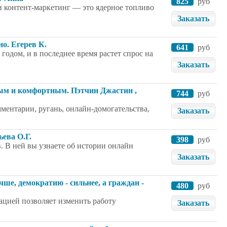
825
руб
 контент-маркетинг — это ядерное топливо
Заказать
о. Егерев К.
641
руб
одом, и в последнее время растет спрос на
Заказать
ным и комфортным. Пэтчин Джастин ,
744
руб
ментарии, ругань, онлайн-домогательства,
Заказать
ева О.Г.
398
руб
. В ней вы узнаете об истории онлайн
Заказать
ше, демократию - сильнее, а граждан -
480
руб
ацией позволяет изменить работу
Заказать