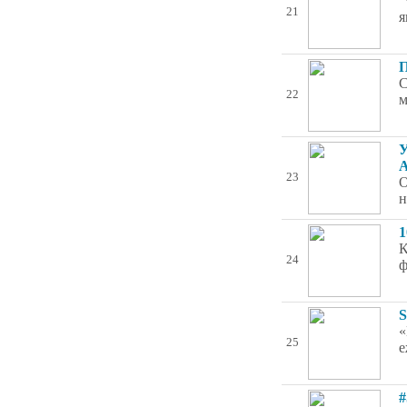
"
21
я
П
С
22
м
У
23
О
н
1
К
24
ф
S
«
25
е
#