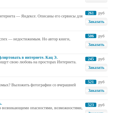
261
руб
Интернета — Яндексе. Описаны его сервисы для
Заказать
506
руб
успех — недостижимым. Но автор книги,
Заказать
флиртовать в интернете. Кац Э.
245
руб
 ищут свою любовь на просторах Интернета.
Заказать
521
руб
накомых? Выложить фотографии со вчерашней
Заказать
А.
523
руб
 возникающими опасностями, возможностями,