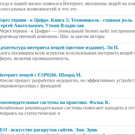
огда в нашей жизни появился Интернет, миллионы людей на пла
олоссальных возможностей и что это
ерез тернии - к Цифре. Книга 5: Технониколь - главная рол
ергей Анатольевич, Уткин Владислав
Через тернии - к Цифре» — уникальный бизнес-кейс построени
роизводственной компании. Шаг за шагом авторы
рхитектура интернета вещей (цветное издание). Ли П.
нига посвящена всем аспектам использования интернета вещей 
ферах, включая промышленность,
нтернет вещей с ESP8266. Шварц М.
писан процесс разработки недорогих, но эффективных устройст
икроконтроллера с функцией
екомендательные системы на практике. Фальк К.
нлайновые рекомендательные системы помогают находить в сет
пираясь на статистические и
EO - искусство раскрутки сайтов. Энж Эрик