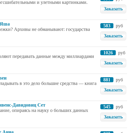
ногсшибательными и улетными картинками.
Заказать
н Яша
583
руб
лежки? Архивы не обманывают: государства
Заказать
1026
руб
воляют передавать данные между миллиардами
Заказать
вен
881
руб
кладывать в это дело большие средства — книга
Заказать
Cтивенс-Давидовиц Cет
545
руб
вание, опираясь на науку о больших данных
Заказать
т Анна