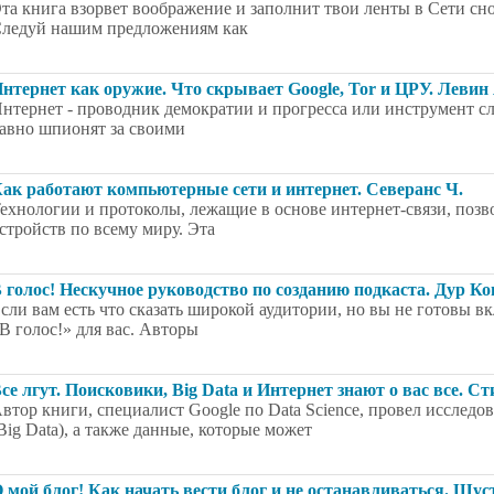
та книга взорвет воображение и заполнит твои ленты в Сети с
ледуй нашим предложениям как
нтернет как оружие. Что скрывает Google, Tor и ЦРУ. Леви
нтернет - проводник демократии и прогресса или инструмент с
авно шпионят за своими
ак работают компьютерные сети и интернет. Северанс Ч.
ехнологии и протоколы, лежащие в основе интернет-связи, поз
стройств по всему миру. Эта
 голос! Нескучное руководство по созданию подкаста. Дур Ко
сли вам есть что сказать широкой аудитории, но вы не готовы в
В голос!» для вас. Авторы
се лгут. Поисковики, Big Data и Интернет знают о вас все. 
втор книги, специалист Google по Data Science, провел исследо
Big Data), а также данные, которые может
 мой блог! Как начать вести блог и не останавливаться. Шус