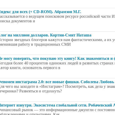
ндекс для всех (+ CD-ROM). Абрамзон М.Г.
ассказывается о ведущем поисковом ресурсе российской части 
оиска документов и
лог на миллион долларов. Кортни-Смит Наташа
стории звездных блогеров кажутся нам фантастическими, а их 
менившая работу в традиционных СМИ
е могу поверить, что покупаю эту книгу! Как знакомиться и 
егодня более 40 процентов одиноких людей в развитых странах
втор книги, основатель первого в
еномен инстаграма 2.0: все новые фишки. Соболева Любовь
ля чего вы заходите в «Инстаграм»? Посмотреть, как дела у з
ечеринки? Развеяться и отдохнуть?
нтернет изнутри. Экосистема глобальной сети. Робачевский 
инансовый рынок — это информационные джунгли с постоянно
аблуждениями и открытиями. Как