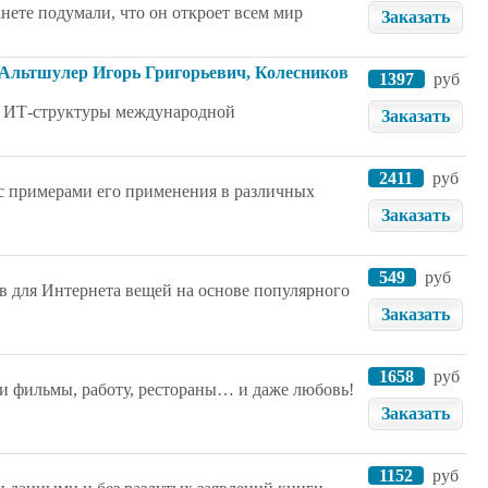
нете подумали, что он откроет всем мир
Заказать
ь. Альтшулер Игорь Григорьевич, Колесников
1397
руб
я ИТ-структуры международной
Заказать
2411
руб
с примерами его применения в различных
Заказать
549
руб
в для Интернета вещей на основе популярного
Заказать
1658
руб
и фильмы, работу, рестораны… и даже любовь!
Заказать
1152
руб