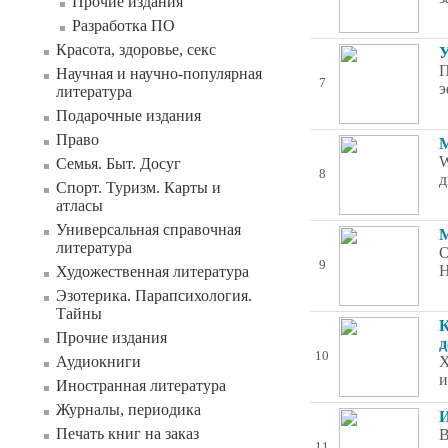
Прочие издания
Разработка ПО
Красота, здоровье, секс
У
П
Научная и научно-популярная
7
э
литература
Подарочные издания
Право
М
W
Семья. Быт. Досуг
8
д
Спорт. Туризм. Карты и
атласы
Универсальная справочная
М
литература
О
9
Н
Художественная литература
Эзотерика. Парапсихология.
Тайны
К
Прочие издания
д
10
Аудиокниги
Х
и
Иностранная литература
Журналы, периодика
И
Печать книг на заказ
В
11