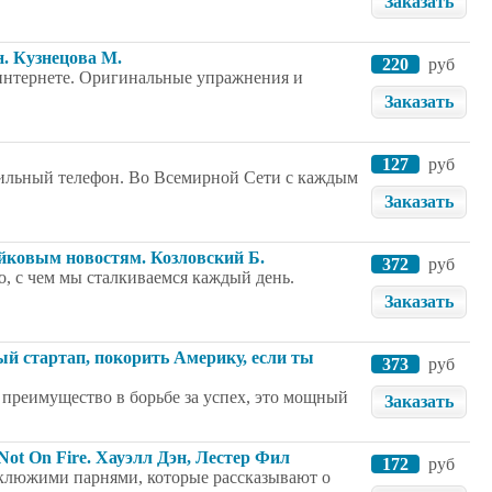
Заказать
. Кузнецова М.
220
руб
интернете. Оригинальные упражнения и
Заказать
127
руб
бильный телефон. Во Всемирной Сети с каждым
Заказать
ейковым новостям. Козловский Б.
372
руб
о, с чем мы сталкиваемся каждый день.
Заказать
ый стартап, покорить Америку, если ты
373
руб
 преимущество в борьбе за успех, это мощный
Заказать
Not On Fire. Хауэлл Дэн, Лестер Фил
172
руб
уклюжими парнями, которые рассказывают о