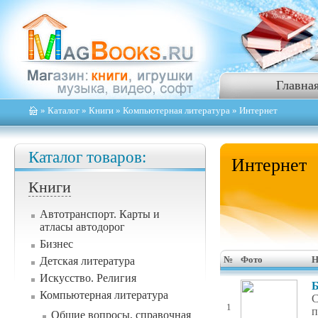
Главна
»
Каталог
»
Книги
»
Компьютерная литература
» Интернет
Каталог товаров:
Интернет
Книги
Автотранспорт. Карты и
атласы автодорог
Бизнес
Детская литература
№
Фото
Н
Искусство. Религия
Б
Компьютерная литература
С
1
п
Общие вопросы, справочная