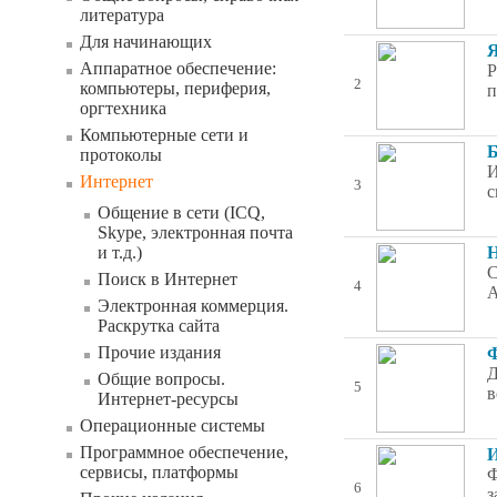
литература
Для начинающих
Я
Аппаратное обеспечение:
Р
2
компьютеры, периферия,
п
оргтехника
Компьютерные сети и
Б
протоколы
И
Интернет
3
с
Общение в сети (ICQ,
Skype, электронная почта
и т.д.)
Н
С
Поиск в Интернет
4
А
Электронная коммерция.
Раскрутка сайта
Прочие издания
Ф
Д
Общие вопросы.
5
в
Интернет-ресурсы
Операционные системы
Программное обеспечение,
И
сервисы, платформы
Ф
6
з