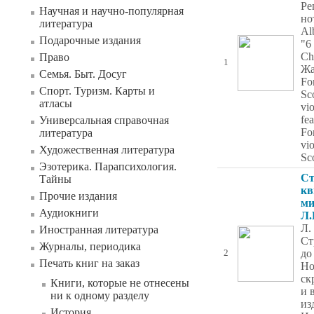
Ре
Научная и научно-популярная
но
литература
Al
Подарочные издания
"6
Ch
Право
1
Жа
Семья. Быт. Досуг
For
Спорт. Туризм. Карты и
Sco
атласы
vio
fea
Универсальная справочная
For
литература
vio
Художественная литература
Sc
Эзотерика. Парапсихология.
С
Тайны
кв
Прочие издания
ми
Аудиокниги
Л.
Л.
Иностранная литература
Ст
Журналы, периодика
до
2
Печать книг на заказ
Но
ск
Книги, которые не отнесены
и 
ни к одному разделу
из
История