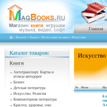
Главная
»
Каталог
»
Книги
»
Печать книг на заказ
» Искусство
Каталог товаров:
Искусство
Книги
Автотранспорт. Карты и
атласы автодорог
Бизнес
Детская литература
№
Фото
На
Искусство. Религия
6 
Компьютерная литература
сон
Ал
Красота, здоровье, секс