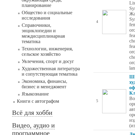
Li
планирование
Sy
Общество и социальные
Жа
исследования
Sy
4
fe
Справочники,
orc
энциклопедии и
fe
междисциплинарная
ch
тематика
fea
Технологии, инженерия,
orc
сельское хозяйство
ch
Увлечения, спорт и досуг
orc
la
Художественная литература
и сопутствующая тематика
Ш
Экономика, финансы,
ху
бизнес и менеджмент
оф
К
Языкознание
Во
Книги с автографом
5
ор
ав
Всё для хобби
ор
из
Видео, аудио и
(и
программное
Дв