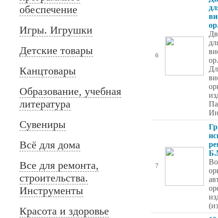
обеспечение
дл
ви
ор
Игры. Игрушки
Дв
дл
Детские товары
ви
6
ор
Канцтовары
Дл
ви
ор
Образование, учебная
из
литература
Па
Ин
Сувениры
Гр
ис
Всё для дома
ре
Б.
Во
Все для ремонта,
7
ор
строительства.
ав
ор
Инструменты
из
(и
Красота и здоровье