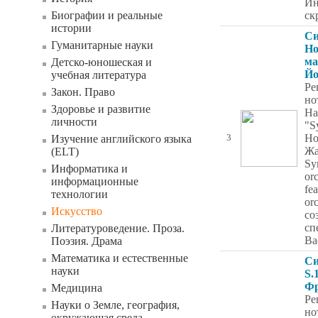
Ин
Биографии и реальные
ск
истории
С
Гуманитарные науки
Ho
ма
Детско-юношеская и
Йо
учебная литература
Ре
Закон. Право
но
Здоровье и развитие
Ha
личности
"S
Ho
Изучение английского языка
3
Жа
(ELT)
Sy
Информатика и
orc
информационные
fea
технологии
or
Искусство
со
сп
Литературоведение. Проза.
Ва
Поэзия. Драма
Математика и естественные
Си
науки
S.
Ф
Медицина
Ре
Науки о Земле, география,
но
окружающая среда,