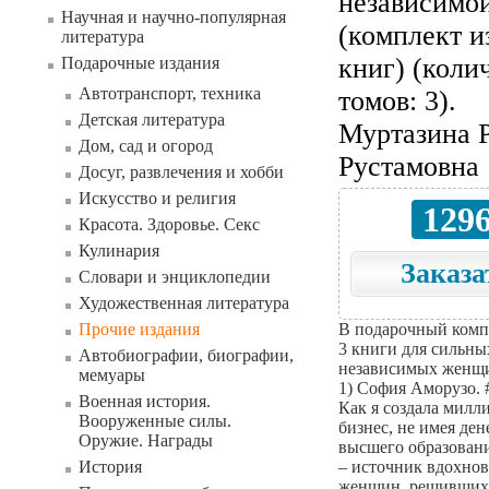
независимо
Научная и научно-популярная
(комплект и
литература
книг) (коли
Подарочные издания
Автотранспорт, техника
томов: 3).
Детская литература
Муртазина 
Дом, сад и огород
Рустамовна
Досуг, развлечения и хобби
Искусство и религия
129
Красота. Здоровье. Секс
Кулинария
Заказа
Словари и энциклопедии
Художественная литература
Прочие издания
В подарочный комп
3 книги для сильны
Автобиографии, биографии,
независимых женщ
мемуары
1) София Аморузо. #
Военная история.
Как я создала мил
Вооруженные силы.
бизнес, не имея ден
Оружие. Награды
высшего образовани
История
– источник вдохнов
женщин, решивших