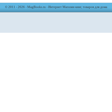
© 2011 - 2026 - MagBooks.ru - Интернет Магазин книг, товаров для дома