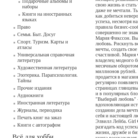
Подарочные альбомы и
свою жизнь и стать 
наборы
даже не мечтали. Т
Книги на иностранных
как добиться невер
языках
успеха, несмотря на
Право
правила бизнес-соо
совершенно не знак
Семья. Быт. Досуг
Мария Фикссон. В
Спорт. Туризм. Карты и
любовь. Рискнуть в
атласы
мечты, создать свое
Универсальная справочная
счастливой. Мария
литература
владелец модного б
месячным оборотом 
Художественная литература
миллионов рублей. 
Эзотерика. Парапсихология.
продается в магази
Тайны
регулярно появляет
Прочие издания
страницах глянцев
и в популярных бло
Аудиокниги
"Выбирай любовь" 
Иностранная литература
вдохновляющая ист
Журналы, периодика
создании дела мечт
себя и настоящей л
Печать книг на заказ
Элвилл Лейба. Girl 
Книги с автографом
разгадать код успех
жизни, дружбе и би
Всё для хобби
книга рассказывает