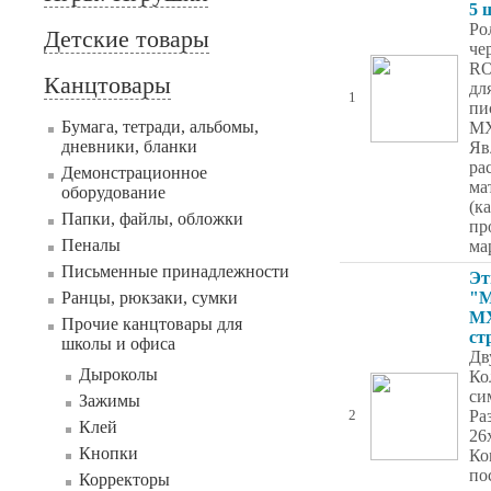
5 
Ро
Детские товары
че
RO
Канцтовары
дл
1
пи
Бумага, тетради, альбомы,
MX
дневники, бланки
Яв
ра
Демонстрационное
ма
оборудование
(к
Папки, файлы, обложки
пр
Пеналы
ма
Письменные принадлежности
Эт
Ранцы, рюкзаки, сумки
"M
МХ
Прочие канцтовары для
ст
школы и офиса
Дв
Дыроколы
Ко
си
Зажимы
Ра
2
Клей
26
Кнопки
Ко
по
Корректоры