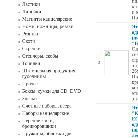
пи
Ластики
кр
Линейки
и 
Пр
Магниты канцелярские
Ножи, ножницы, резаки
Эт
од
Резинки
(ц
Скотч
"B
Скрепки
Од
си
Степлеры, скобы
ст
3
Точилки
эт
Штемпельная продукция,
26
губочницы
Цв
кр
Прочее
ко
Боксы, сумки для CD, DVD
эт
Значки
эт
Счетные наборы, веера
Эт
Наборы канцелярские
"K
EO
Переплетчики,
од
брошюровщики
(п
Пружины, обложки для
ле