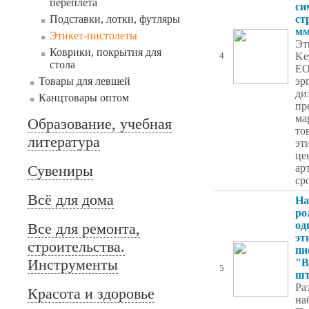
переплета
си
Подставки, лотки, футляры
ст
мм
Этикет-пистолеты
Эт
Коврики, покрытия для
Ke
4
стола
EO
Товары для левшей
эр
ди
Канцтовары оптом
пр
ма
Образование, учебная
то
литература
эт
це
Сувениры
ар
ср
Всё для дома
На
ро
од
Все для ремонта,
эт
строительства.
пи
Инструменты
"B
5
шт
Ра
Красота и здоровье
на