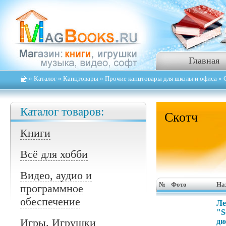
Главная
»
Каталог
»
Канцтовары
»
Прочие канцтовары для школы и офиса
» 
Каталог товаров:
Скотч
Книги
Всё для хобби
Видео, аудио и
№
Фото
На
программное
обеспечение
Ле
"S
Игры. Игрушки
ди