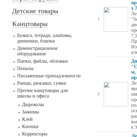
пр
х 
Детские товары
Ле
"Sc
1
Канцтовары
ди
пр
Бумага, тетради, альбомы,
7,5
дневники, бланки
Пр
Из
Демонстрационное
кл
оборудование
Папки, файлы, обложки
Ди
"C
Пеналы
м,
Письменные принадлежности
пр
Ранцы, рюкзаки, сумки
Ле
ми
Прочие канцтовары для
им
2
школы и офиса
пр
Дыроколы
по
ос
Зажимы
ра
Клей
вы
Кнопки
к 
Корректоры
Ле