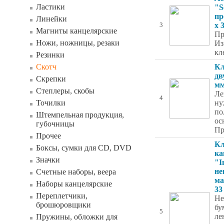
Ластики
"S
пр
Линейки
x 
3
Магниты канцелярские
Пр
Ножи, ножницы, резаки
Из
кл
Резинки
Скотч
Кл
дв
Скрепки
мм
Степлеры, скобы
Ле
4
Точилки
ну
по
Штемпельная продукция,
ос
губочницы
Пр
Прочее
Кл
Боксы, сумки для CD, DVD
ка
Значки
"I
не
Счетные наборы, веера
ма
Наборы канцелярские
33
Переплетчики,
Не
брошюровщики
бу
5
ле
Пружины, обложки для