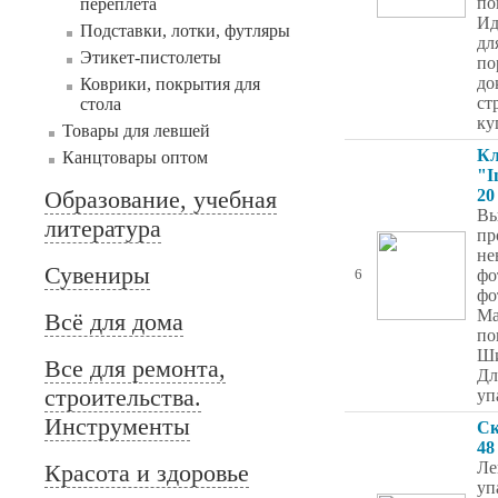
по
переплета
Ид
Подставки, лотки, футляры
дл
Этикет-пистолеты
по
до
Коврики, покрытия для
ст
стола
ку
Товары для левшей
Кл
Канцтовары оптом
"I
Образование, учебная
20
Вы
литература
пр
не
Сувениры
фо
6
фо
Ма
Всё для дома
по
Ши
Все для ремонта,
Дл
строительства.
уп
Инструменты
Ск
48
Ле
Красота и здоровье
уп