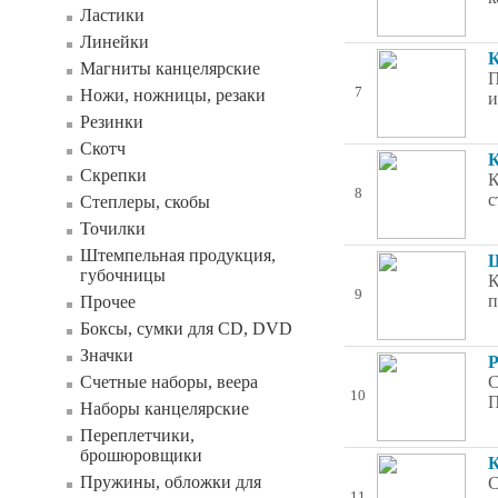
Ластики
Линейки
К
Магниты канцелярские
П
7
Ножи, ножницы, резаки
и
Резинки
Скотч
К
Скрепки
К
8
с
Степлеры, скобы
Точилки
Штемпельная продукция,
Ш
губочницы
К
9
п
Прочее
Боксы, сумки для CD, DVD
Значки
Р
Счетные наборы, веера
С
10
П
Наборы канцелярские
Переплетчики,
брошюровщики
К
Пружины, обложки для
С
11