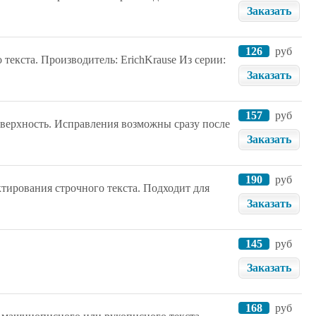
Заказать
126
руб
 текста. Производитель: ErichKrause Из серии:
Заказать
157
руб
верхность. Исправления возможны сразу после
Заказать
190
руб
тирования строчного текста. Подходит для
Заказать
145
руб
Заказать
168
руб