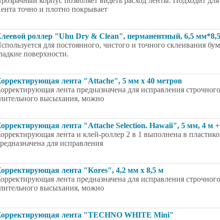
розрачный корпус позволяет видеть расход ленты. Подходит дл
ента точно и плотно покрывает
леевой роллер "Uhu Dry & Clean", перманентный, 6,5 мм*8,
спользуется для постоянного, чистого и точного склеивания бум
ладкие поверхности.
орректирующая лента "Attache", 5 мм x 40 метров
орректирующая лента предназначена для исправления строчного 
лительного высыхания, можно
орректирующая лента "Attache Selection. Hawaii", 5 мм, 4 м +
орректирующая лента и клей-роллер 2 в 1 выполнена в пластико
редназначена для исправления
орректирующая лента "Kores", 4,2 мм х 8,5 м
орректирующая лента предназначена для исправления строчного 
лительного высыхания, можно
Корректирующая лента "TECHNO WHITE Mini"