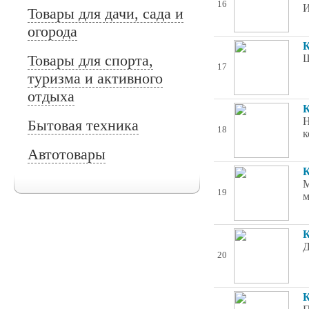
16
И
Товары для дачи, сада и
огорода
Товары для спорта,
Ш
17
туризма и активного
отдыха
К
Н
Бытовая техника
18
к
Автотовары
К
М
19
м
К
Д
20
К