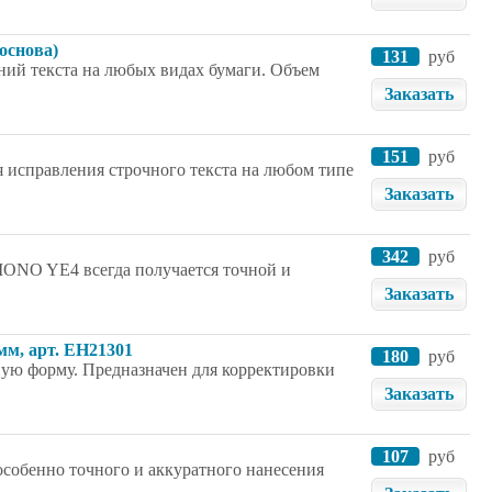
основа)
131
руб
ий текста на любых видах бумаги. Объем
Заказать
151
руб
я исправления строчного текста на любом типе
Заказать
342
руб
MONO YE4 всегда получается точной и
Заказать
мм, арт. EH21301
180
руб
бную форму. Предназначен для корректировки
Заказать
107
руб
собенно точного и аккуратного нанесения