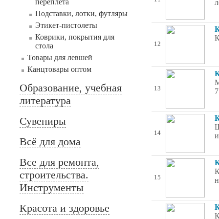
переплета
л
Подставки, лотки, футляры
Этикет-пистолеты
К
Коврики, покрытия для
К
12
стола
Товары для левшей
Канцтовары оптом
К
М
Образование, учебная
13
7
литература
Сувениры
Ш
14
и
Всё для дома
Все для ремонта,
К
К
строительства.
15
н
Инструменты
Красота и здоровье
К
К