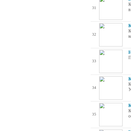
К
31
в
К
К
32
к
Н
П
33
К
К
34
У
К
К
35
о