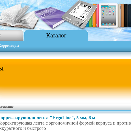
Каталог
я
Корректоры
ы
азвание
орректирующая лента "ErgoLine", 5 мм, 8 м
орректирующая лента с эргономичной формой корпуса и противо
ккуратного и быстрого