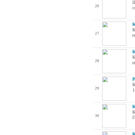
Ш
26
с
К
К
27
н
К
К
28
и
Р
К
29
1
К
К
30
П
К