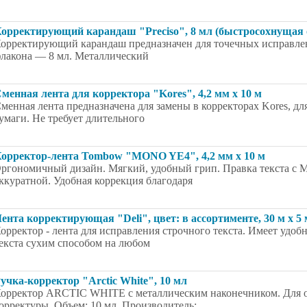
орректирующий карандаш "Preciso", 8 мл (быстросохнущая 
орректирующий карандаш предназначен для точечных исправлен
лакона — 8 мл. Металлический
менная лента для корректора "Kores", 4,2 мм х 10 м
менная лента предназначена для замены в корректорах Kores, дл
умаги. Не требует длительного
орректор-лента Tombow "MONO YE4", 4,2 мм x 10 м
ргономичный дизайн. Мягкий, удобный грип. Правка текста с 
ккуратной. Удобная коррекция благодаря
ента корректирующая "Deli", цвет: в ассортименте, 30 м х 5 
орректор - лента для исправления строчного текста. Имеет удо
екста сухим способом на любом
учка-корректор "Arctic White", 10 мл
орректор ARCTIC WHITE с металлическим наконечником. Для о
орректуры. Объем: 10 мл. Производитель: