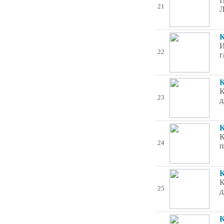
П
21
Л
К
И
22
г
К
К
23
д
К
К
24
п
К
К
25
д