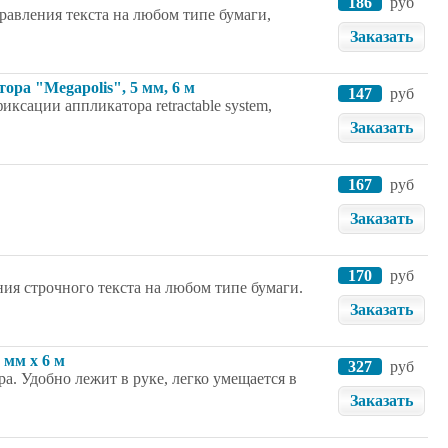
186
руб
авления текста на любом типе бумаги,
Заказать
ра "Megapolis", 5 мм, 6 м
147
руб
сации аппликатора retractable system,
Заказать
167
руб
Заказать
170
руб
ия строчного текста на любом типе бумаги.
Заказать
мм x 6 м
327
руб
 Удобно лежит в руке, легко умещается в
Заказать