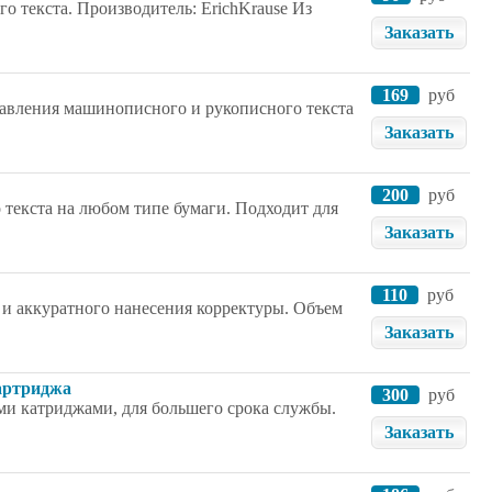
го текста. Производитель: ErichKrause Из
Заказать
169
руб
равления машинописного и рукописного текста
Заказать
200
руб
 текста на любом типе бумаги. Подходит для
Заказать
110
руб
 и аккуратного нанесения корректуры. Объем
Заказать
картриджа
300
руб
ми катриджами, для большего срока службы.
Заказать