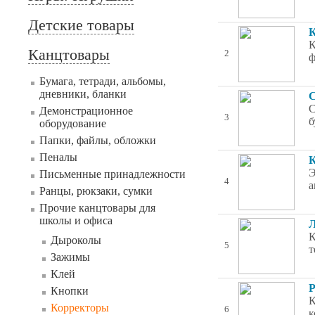
Детские товары
К
К
Канцтовары
2
ф
Бумага, тетради, альбомы,
дневники, бланки
С
С
Демонстрационное
3
б
оборудование
Папки, файлы, обложки
Пеналы
К
Э
Письменные принадлежности
4
а
Ранцы, рюкзаки, сумки
Прочие канцтовары для
школы и офиса
Л
К
Дыроколы
5
т
Зажимы
Клей
Р
Кнопки
К
Корректоры
6
к