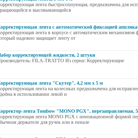
орректирующая лента быстросохнующая, предназначена для испр
ращающийся и высовывающийся
орректирующая лента с автоматической фиксацией аппликато
орректирующая лента в корпусе с автоматическим механизмом фик
оторый надежно защищает ленту от
абор корректирующей жидкости, 2 штуки
роизводитель: FILA-TRATTO Из серии: Корректирующие
орректирующая лента "Скутер", 4,2 мм х 5 м
орректирующая лента на колесиках предназначена для исправлен
добна в использовании левой и
орректор-лента Tombow "MONO PGX", перезаправляемая, 5 
орректирующая лента MONO PGX с инновационной формой пера.
бычном держателе для ручек или в пенале