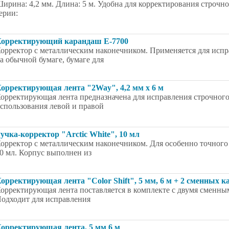
ирина: 4,2 мм. Длина: 5 м. Удобна для корректирования строчно
ерии:
орректирующий карандаш E-7700
орректор с металлическим наконечником. Применяется для исп
а обычной бумаге, бумаге для
орректирующая лента "2Way", 4,2 мм х 6 м
орректирующая лента предназначена для исправления строчного
спользования левой и правой
учка-корректор "Arctic White", 10 мл
орректор с металлическим наконечником. Для особенно точного
0 мл. Корпус выполнен из
орректирующая лента "Color Shift", 5 мм, 6 м + 2 сменных 
орректирующая лента поставляется в комплекте с двумя сменны
одходит для исправления
орректирующая лента, 5 мм 6 м