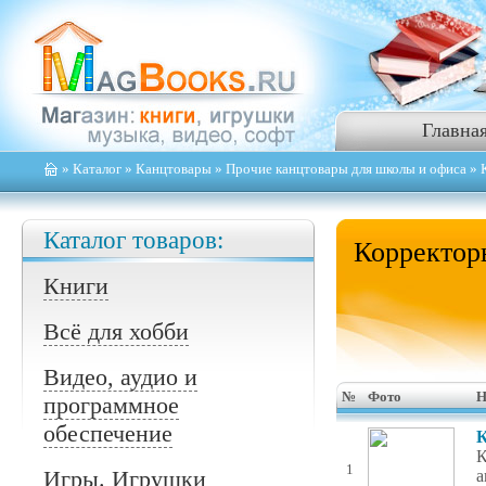
Главна
»
Каталог
»
Канцтовары
»
Прочие канцтовары для школы и офиса
» 
Каталог товаров:
Корректор
Книги
Всё для хобби
Видео, аудио и
№
Фото
Н
программное
обеспечение
К
К
1
Игры. Игрушки
а