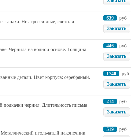
Заказать
639
руб
 запаха. Не агрессивные, свето- и
Заказать
446
руб
аве. Чернила на водной основе. Толщина
Заказать
1740
руб
ванные детали. Цвет корпуса: серебряный.
Заказать
214
руб
й подкачки чернил. Длительность письма
Заказать
519
руб
. Металлический игольчатый наконечник.