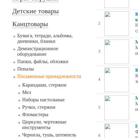
Детские товары
К
к
Канцтовары
2
Н
с
Бумага, тетради, альбомы,
дневники, бланки
М
М
Демонстрационное
3
и
оборудование
Папки, файлы, обложки
Пеналы
К
К
Письменные принадлежности
4
з
Карандаши, стержни
Мел
М
Наборы настольные
М
Ручки, стержни
5
и
Фломастеры
Циркули, чертежные
Н
инструменты
Ф
Чернила, тушь, штемпель
6
р