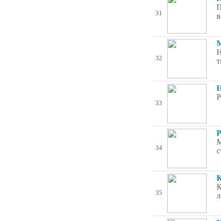
П
31
в
М
Н
32
т
Н
Р
33
Р
М
34
с
К
К
35
л