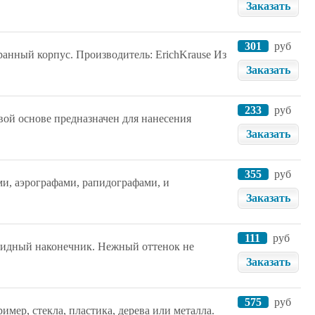
Заказать
301
руб
ранный корпус. Производитель: ErichKrause Из
Заказать
233
руб
ой основе предназначен для нанесения
Заказать
355
руб
ми, аэрографами, рапидографами, и
Заказать
111
руб
видный наконечник. Нежный оттенок не
Заказать
575
руб
мер, стекла, пластика, дерева или металла.