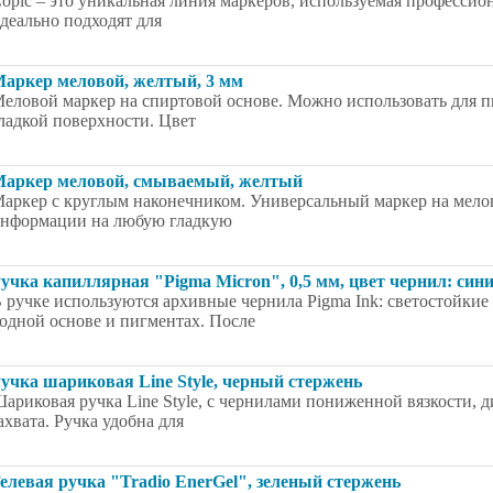
opic – это уникальная линия маркеров, используемая профессио
деально подходят для
аркер меловой, желтый, 3 мм
еловой маркер на спиртовой основе. Можно использовать для п
ладкой поверхности. Цвет
аркер меловой, смываемый, желтый
аркер с круглым наконечником. Универсальный маркер на мелов
нформации на любую гладкую
учка капиллярная "Pigma Micron", 0,5 мм, цвет чернил: син
 ручке используются архивные чернила Pigma Ink: светостойкие
одной основе и пигментах. После
учка шариковая Line Style, черный стержень
ариковая ручка Line Style, с чернилами пониженной вязкости, д
ахвата. Ручка удобна для
елевая ручка "Tradio EnerGel", зеленый стержень