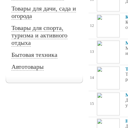
Д
Товары для дачи, сада и
огорода
К
К
12
Товары для спорта,
с
туризма и активного
отдыха
М
М
13
и
Бытовая техника
Автотовары
Т
Т
14
р
М
Д
15
у
Н
Д