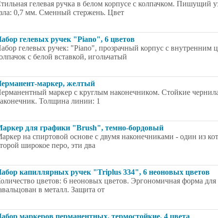
тильная гелевая ручка в белом корпусе с колпачком. Пишущий 
зла: 0,7 мм. Сменный стержень. Цвет
абор гелевых ручек "Piano", 6 цветов
абор гелевых ручек: "Piano", прозрачный корпус с внутренним
олпачок с белой вставкой, игольчатый
ерманент-маркер, желтый
ерманентный маркер с круглым наконечником. Стойкие чернила
аконечник. Толщина линии: 1
аркер для графики "Brush", темно-бордовый
аркер на спиртовой основе с двумя наконечниками - один из ко
торой широкое перо, эти два
абор капиллярных ручек "Triplus 334", 6 неоновых цветов
оличество цветов: 6 неоновых цветов. Эргономичная форма для
авальцован в металл. Защита от
абор маркеров перманентных, термостойкие, 4 цвета