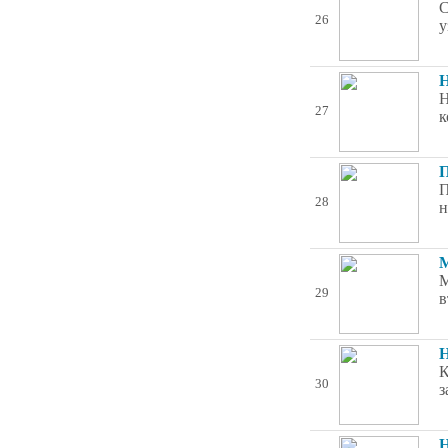
С
26
у
Н
Н
27
к
П
П
28
н
М
М
29
в
Н
К
30
з
Н