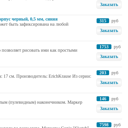
Заказать
рпус черный, 0,5 мм, синяя
315
руб
может быть зафиксирована на любой
Заказать
1753
руб
 позволяет рисовать ими как простыми
Заказать
203
руб
 17 cм. Производитель: ErichKrause Из серии:
Заказать
146
руб
глым (пулевидным) наконечником. Маркер
Заказать
7598
руб