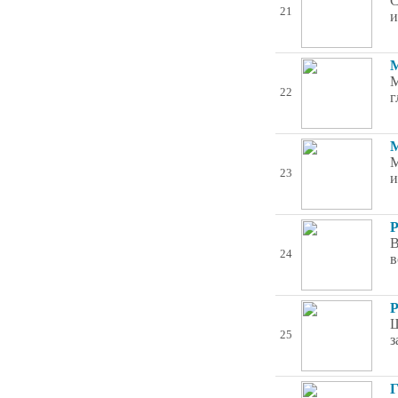
C
21
и
М
М
22
г
М
М
23
и
Р
В
24
в
Р
Ш
25
з
Г