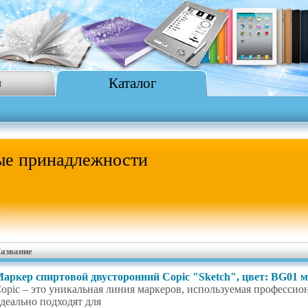
Каталог
я
е принадлежности
азвание
аркер спиртовой двусторонний Copic "Sketch", цвет: BG01 
opic – это уникальная линия маркеров, используемая профессио
деально подходят для