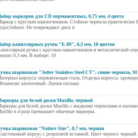
абор маркеров для CD перманентных, 0,75 мм, 4 цвета
аркер с круглым наконечником. Стойкие чернила практически без
одостойкие. Не повреждают диск и
абор капиллярных ручек "Е-89", 0,3 мм, 10 цветов
апиллярная ручка с круглым наконечником в металлической опр
инии: 0,3 мм. В наборе: 10
учка шариковая "Jotter Stainless Steel CT", синие чернила, M
атериал корпуса: нержавеющая сталь. Отделка корпуса: хромиро
еханизм: кнопочный. Линия письма:
аркеры для белой доски Maxiflo, черный
аркеры для белой доски Maxfilo с жидкими чернилами и кнопко
axfilo в 4 раза превышает обычные маркеры.
учка шариковая "Nature Star", 0,7 мм, черная
ластиковый корпус с резиновой вставкой. Цвет чернил: черный