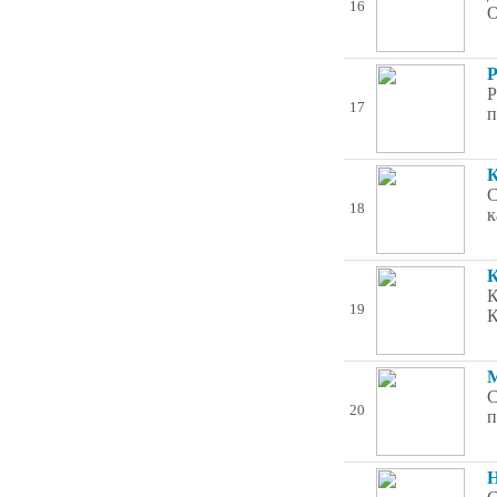
16
О
Р
Р
17
п
К
С
18
к
К
К
19
К
М
С
20
п
Н