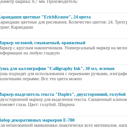
иаметр шарика: 0,7 мм. Производитель:
арандаши цветные "ErichKrause", 24 цвета
арандаши цветные для рисования. Количество цветов: 24. Трехг
ерии: Карандаши
аркер меловой, смываемый, оранжевый
аркер с круглым наконечником. Универсальный маркер на мелов
нформации на любую гладкую
ушь для каллиграфии "Calligraphy Ink", 30 мл, зеленая
ушь подходят для использования с перьевыми ручками, изограф
азличными перьями. Все эти цвета можно
аркер-выделитель текста "Duplex", двухсторонний, голубой
вухсторонний маркер для выделения текста. Скошенный клино
томляет глаза. Цвет: голубой. Ширина
абор декоративных маркеров E-780
ля непрозрачной маркировки практически всех материалов, напри