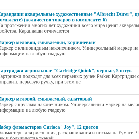
арандаши акварельные художественные "Albrecht Dürer", цв
омплекте) (количество товаров в комплекте: 6)
а протяжении многих лет художники всего мира ценят акварел
войства. Карандаши отличаются
аркер меловой, смываемый, коричневый
аркер с клиновидным наконечником. Универсальный маркер на 
нформации на любую гладкую
артриджи чернильные "Cartridge Quink", черные, 5 штук
артриджи подходят для всех перьевых ручек Parker. Картриджи 
аправить перьевую ручку, при этом не
аркер меловой, смываемый, салатовый
аркер с круглым наконечником. Универсальный маркер на мелов
нформации на любую гладкую
абор фломастеров Carioca "Joy", 12 цветов
ломастеры для рисования, раскрашивания и письма на бумаге. Ч
ук и большинства тканей.