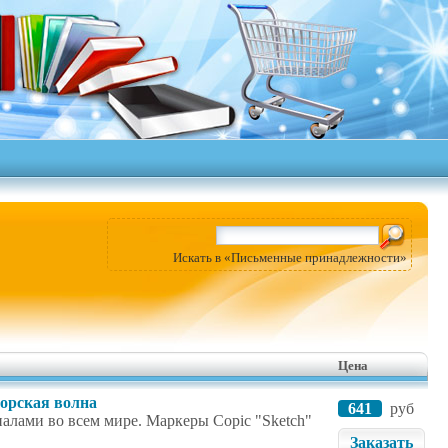
Искать в «Письменные принадлежности»
Цена
морская волна
641
руб
налами во всем мире. Маркеры Copic "Sketch"
Заказать