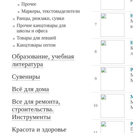
Прочее
Маркеры, текстовыделители
Н
Ранцы, рюкзаки, сумки
М
7
Прочие канцтовары для
в
школы и офиса
Товары для левшей
Н
Канцтовары оптом
К
8
л
Образование, учебная
литература
Р
М
Сувениры
9
М
Всё для дома
М
Все для ремонта,
М
10
M
строительства.
Инструменты
Р
Красота и здоровье
П
11