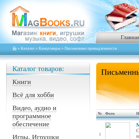
Главна
»
Каталог
»
Канцтовары
» Письменные принадлежности
Каталог товаров:
Письменны
Книги
Всё для хобби
Видео, аудио и
№
Фото
Н
программное
обеспечение
М
C
1
Игры. Игрушки
и