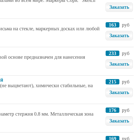
налами во всем мире. Маркеры Copic "Sketch"
Заказать
163
руб
исьма на стекле, маркерных досках или любой
Заказать
233
руб
ой основе предназначен для нанесения
Заказать
ий
215
руб
 (не выцветают), химически стабильные, на
Заказать
176
руб
иаметр стержня 0.8 мм. Металлическая зона
Заказать
169
руб