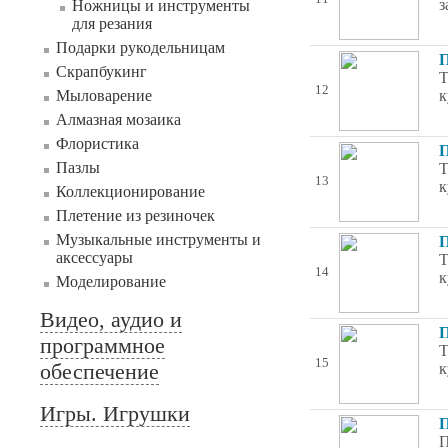
з
Ножницы и инструменты
для резания
Подарки рукодельницам
П
Скрапбукинг
Т
12
Мыловарение
к
Алмазная мозаика
Флористика
П
Пазлы
Т
13
к
Коллекционирование
Плетение из резиночек
Музыкальные инструменты и
П
аксессуары
Т
14
к
Моделирование
Видео, аудио и
П
программное
Т
15
обеспечение
к
Игры. Игрушки
П
П