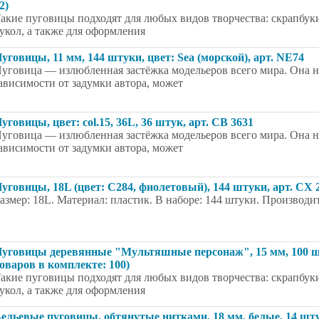
2)
акие пуговицы подходят для любых видов творчества: скрапбуки
укол, а также для оформления
уговицы, 11 мм, 144 штуки, цвет: Sea (морской), арт. NE74
уговица — излюбленная застёжка модельеров всего мира. Она на
ависимости от задумки автора, может
уговицы, цвет: col.15, 36L, 36 штук, арт. CB 3631
уговица — излюбленная застёжка модельеров всего мира. Она на
ависимости от задумки автора, может
уговицы, 18L (цвет: С284, фиолетовый), 144 штуки, арт. CX 
азмер: 18L. Материал: пластик. В наборе: 144 штуки. Производит
уговицы деревянные "Мультяшные персонаж", 15 мм, 100 шт
оваров в комплекте: 100)
акие пуговицы подходят для любых видов творчества: скрапбуки
укол, а также для оформления
ельевые пуговицы, обтянутые нитками, 18 мм, белые, 14 шт