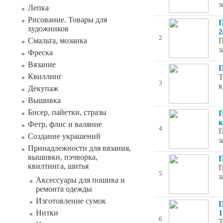
з
Лепка
Рисование. Товары для
П
художников
2
2
Смальта, мозаика
П
з
Фреска
Вязание
П
Квиллинг
Т
3
к
Декупаж
Вышивка
Бисер, пайетки, стразы
П
к
Фетр, флис и валяние
4
П
Создание украшений
з
Принадлежности для вязания,
вышивки, пэчворка,
П
квилтинга, шитья
П
5
з
Аксессуары для пошива и
ремонта одежды
Изготовление сумок
П
Нитки
1
6
Т