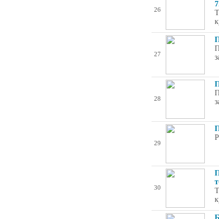
7
26
Т
к
П
П
27
з
П
П
28
з
П
Р
29
П
т
30
Т
к
Б