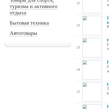
П
21
з
туризма и активного
отдыха
П
Бытовая техника
к
22
Р
Автотовары
Н
П
23
т
П
П
24
з
П
Т
25
к
П