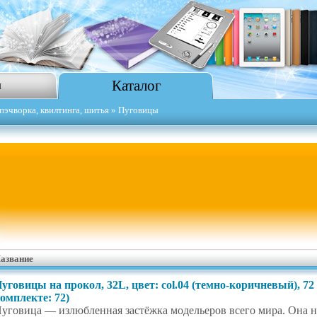
Каталог
я
пэчворка, квилтинга, шитья
» Пуговицы
азвание
уговицы на прокол, 32L, цвет: col.04 (темно-коричневый), 72
омплекте: 72)
уговица — излюбленная застёжка модельеров всего мира. Она на