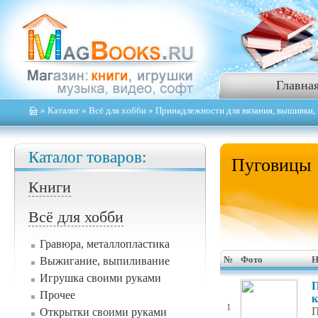
Главна
»
Каталог
»
Всё для хобби
»
Принадлежности для вязания, вышивки, 
Каталог товаров:
Пуговицы
Книги
Всё для хобби
Гравюра, металлопластика
Выжигание, выпиливание
№
Фото
Н
Игрушка своими руками
П
Прочее
к
1
П
Открытки своими руками