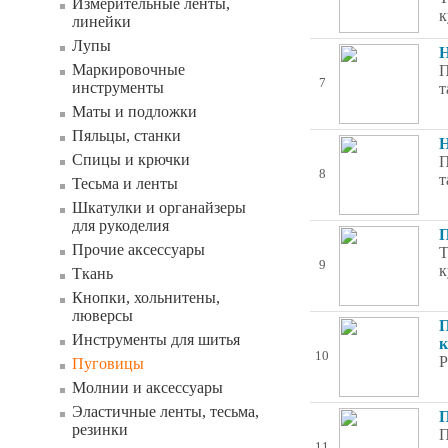
Измерительные ленты,
к
линейки
Лупы
Н
Маркировочные
П
7
инструменты
т
Маты и подложки
Пяльцы, станки
Н
Спицы и крючки
П
8
т
Тесьма и ленты
Шкатулки и органайзеры
для рукоделия
П
Прочие аксессуары
Т
9
к
Ткань
Кнопки, хольнитены,
люверсы
П
Инструменты для шитья
к
10
Р
Пуговицы
Молнии и аксессуары
Эластичные ленты, тесьма,
П
резинки
П
11