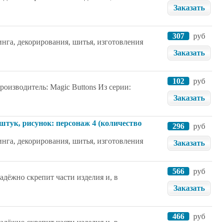
Заказать
307
руб
нга, декорирования, шитья, изготовления
Заказать
102
руб
роизводитель: Magic Buttons Из серии:
Заказать
тук, рисунок: персонаж 4 (количество
296
руб
нга, декорирования, шитья, изготовления
Заказать
566
руб
дёжно скрепит части изделия и, в
Заказать
466
руб