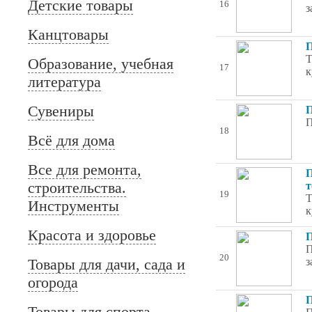
Детские товары
16
з
Канцтовары
П
Т
Образование, учебная
17
к
литература
Сувениры
П
П
18
Всё для дома
Все для ремонта,
П
строительства.
т
19
Т
Инструменты
к
Красота и здоровье
П
П
20
Товары для дачи, сада и
з
огорода
П
Товары для спорта,