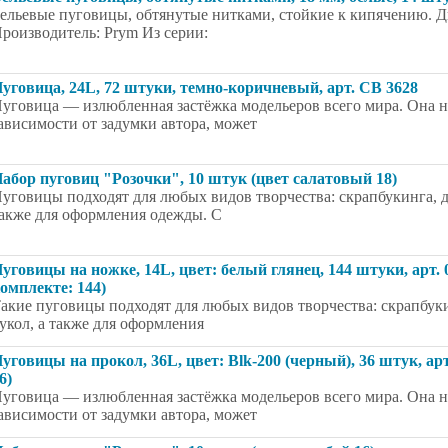
ельевые пуговицы, обтянутые нитками, стойкие к кипячению. Ди
роизводитель: Prym Из серии:
уговица, 24L, 72 штуки, темно-коричневый, арт. CB 3628
уговица — излюбленная застёжка модельеров всего мира. Она на
ависимости от задумки автора, может
абор пуговиц "Розочки", 10 штук (цвет салатовый 18)
уговицы подходят для любых видов творчества: скрапбукинга, д
акже для оформления одежды. С
уговицы на ножке, 14L, цвет: белый глянец, 144 штуки, арт.
омплекте: 144)
акие пуговицы подходят для любых видов творчества: скрапбуки
укол, а также для оформления
уговицы на прокол, 36L, цвет: Blk-200 (черный), 36 штук, ар
6)
уговица — излюбленная застёжка модельеров всего мира. Она на
ависимости от задумки автора, может