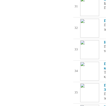
Б
31
П
П
П
32
з
Н
П
33
т
П
к
34
Т
к
П
3
35
П
з