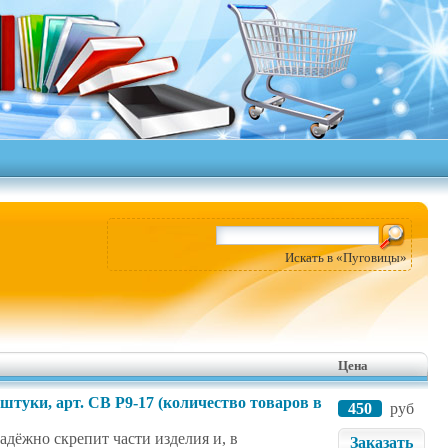
Искать в «Пуговицы»
Цена
 штуки, арт. CB P9-17 (количество товаров в
450
руб
дёжно скрепит части изделия и, в
Заказать