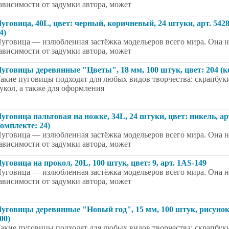
ависимости от задумки автора, может
уговица, 40L, цвет: черный, коричневый, 24 штуки, арт. 542
4)
уговица — излюбленная застёжка модельеров всего мира. Она на
ависимости от задумки автора, может
уговицы деревянные "Цветы", 18 мм, 100 штук, цвет: 204 (к
акие пуговицы подходят для любых видов творчества: скрапбуки
укол, а также для оформления
уговица пальтовая на ножке, 34L, 24 штуки, цвет: никель, а
омплекте: 24)
уговица — излюбленная застёжка модельеров всего мира. Она на
ависимости от задумки автора, может
уговица на прокол, 20L, 100 штук, цвет: 9, арт. 1AS-149
уговица — излюбленная застёжка модельеров всего мира. Она на
ависимости от задумки автора, может
уговицы деревянные "Новый год", 15 мм, 100 штук, рисунок:
00)
акие пуговицы подходят для любых видов творчества: скрапбуки