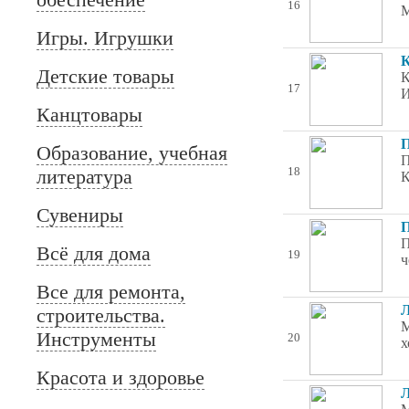
16
М
Игры. Игрушки
К
Детские товары
К
17
И
Канцтовары
П
Образование, учебная
П
литература
18
К
Сувениры
П
П
Всё для дома
19
ч
Все для ремонта,
Л
строительства.
М
Инструменты
20
х
Красота и здоровье
Л