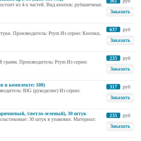
361
руб
остоит из 4-х частей. Вид кнопок: рубашечные.
Заказать
637
руб
штуки. Производитель: Prym Из серии: Кнопки,
Заказать
235
руб
8 грамм. Производитель: Prym Из серии:
Заказать
ов в комплекте: 100)
317
руб
зводитель: BIG (рукоделие) Из серии:
Заказать
оричневый, /светло-зеленый), 30 штук
235
руб
пластиковые: 30 штук в упаковке. Материал:
Заказать