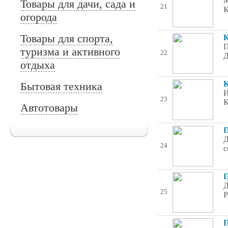
М
Товары для дачи, сада и
21
К
огорода
Товары для спорта,
К
П
туризма и активного
22
Д
отдыха
К
Бытовая техника
И
23
К
Автотовары
П
Д
24
с
П
Д
25
P
П