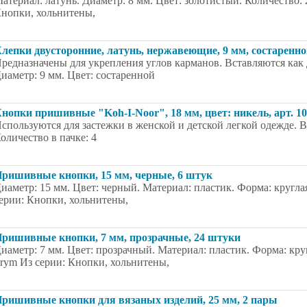
атериал: латунь. Диаметр: 8 мм. Цвет: золотистый. Количество:
нопки, хольнитены,
лепки двусторонние, латунь, нержавеющие, 9 мм, состаренн
редназначены для укрепления углов карманов. Вставляются как 
иаметр: 9 мм. Цвет: состаренной
нопки пришивные "Koh-I-Noor", 18 мм, цвет: никель, арт. 1
спользуются для застежки в женской и детской легкой одежде. 
оличество в пачке: 4
ришивные кнопки, 15 мм, черные, 6 штук
иаметр: 15 мм. Цвет: черный. Материал: пластик. Форма: кругла
ерии: Кнопки, хольнитены,
ришивные кнопки, 7 мм, прозрачные, 24 штуки
иаметр: 7 мм. Цвет: прозрачный. Материал: пластик. Форма: кру
rym Из серии: Кнопки, хольнитены,
ришивные кнопки для вязаных изделий, 25 мм, 2 пары