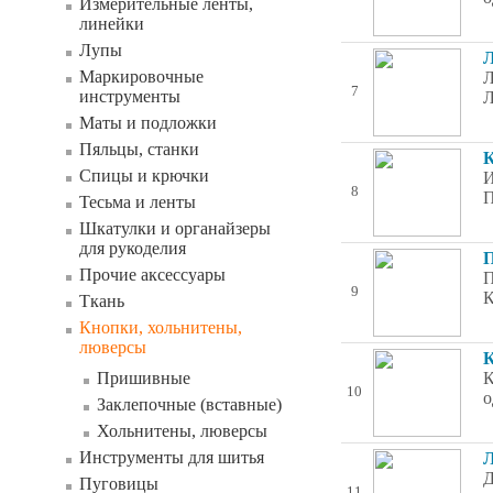
Измерительные ленты,
линейки
Лупы
Л
Маркировочные
Л
7
инструменты
Л
Маты и подложки
Пяльцы, станки
К
Спицы и крючки
И
8
П
Тесьма и ленты
Шкатулки и органайзеры
для рукоделия
П
Прочие аксессуары
П
9
К
Ткань
Кнопки, хольнитены,
люверсы
К
Пришивные
К
10
о
Заклепочные (вставные)
Хольнитены, люверсы
Инструменты для шитья
Л
Д
Пуговицы
11