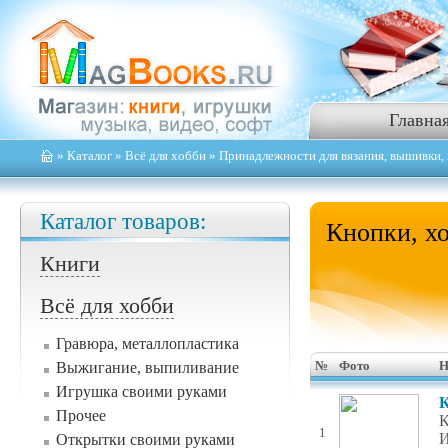
Главна
»
Каталог
»
Всё для хобби
»
Принадлежности для вязания, вышивки, 
Каталог товаров:
Кнопки, х
Книги
Всё для хобби
Гравюра, металлопластика
Выжигание, выпиливание
№
Фото
Н
Игрушка своими руками
К
Прочее
К
1
И
Открытки своими руками