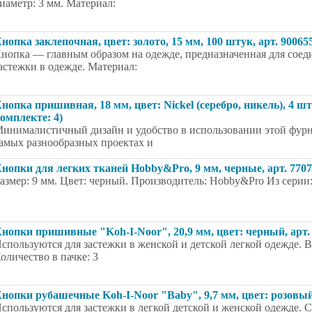
иаметр: 3 мм. Материал:
нопка заклепочная, цвет: золото, 15 мм, 100 штук, арт. 90065
нопка — главным образом на одежде, предназначенная для соеди
астежки в одежде. Материал:
нопка пришивная, 18 мм, цвет: Nickel (серебро, никель), 4 ш
омплекте: 4)
инималистичный дизайн и удобство в использовании этой фурн
амых разнообразных проектах и
нопки для легких тканей Hobby&Pro, 9 мм, черные, арт. 770
азмер: 9 мм. Цвет: черный. Производитель: Hobby&Pro Из серии
нопки пришивные "Koh-I-Noor", 20,9 мм, цвет: черный, арт.
спользуются для застежки в женской и детской легкой одежде. 
оличество в пачке: 3
нопки рубашечные Koh-I-Noor "Baby", 9,7 мм, цвет: розовый,
спользуются для застежки в легкой детской и женской одежде. С