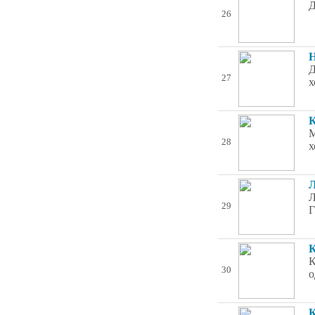
Д
26
Н
Д
27
х
К
М
28
х
Л
Л
29
Г
К
К
30
о
К