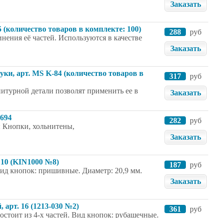
Заказать
5 (количество товаров в комплекте: 100)
288
руб
нения её частей. Используются в качестве
Заказать
туки, арт. MS K-84 (количество товаров в
317
руб
итурной детали позволят применить ее в
Заказать
7694
282
руб
: Кнопки, хольнитены,
Заказать
 10 (KIN1000 №8)
187
руб
Вид кнопок: пришивные. Диаметр: 20,9 мм.
Заказать
 арт. 16 (1213-030 №2)
361
руб
остоит из 4-х частей. Вид кнопок: рубашечные.