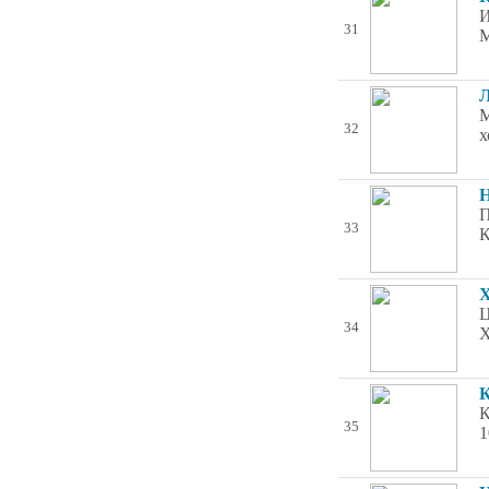
И
31
М
Л
М
32
х
Н
П
33
К
Х
Ц
34
Х
К
К
35
1