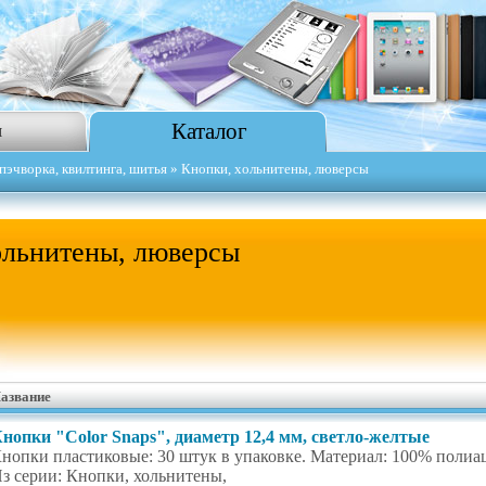
Каталог
я
пэчворка, квилтинга, шитья
» Кнопки, хольнитены, люверсы
ольнитены, люверсы
азвание
нопки "Color Snaps", диаметр 12,4 мм, светло-желтые
нопки пластиковые: 30 штук в упаковке. Материал: 100% полиац
з серии: Кнопки, хольнитены,