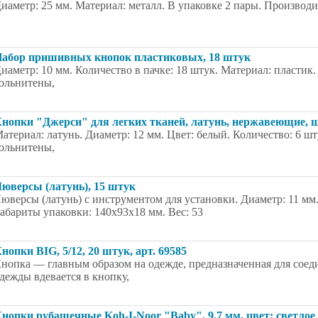
иаметр: 25 мм. Материал: металл. В упаковке 2 пары. Производи
абор пришивных кнопок пластиковых, 18 штук
иаметр: 10 мм. Количество в пачке: 18 штук. Материал: пластик
ольнитены,
нопки "Джерси" для легких тканей, латунь, нержавеющие, ш
атериал: латунь. Диаметр: 12 мм. Цвет: белый. Количество: 6 ш
ольнитены,
юверсы (латунь), 15 штук
юверсы (латунь) с инструментом для установки. Диаметр: 11 мм
абариты упаковки: 140х93х18 мм. Вес: 53
нопки BIG, 5/12, 20 штук, арт. 69585
нопка — главным образом на одежде, предназначенная для соеди
дежды вдевается в кнопку,
нопки рубашечные Koh-I-Noor "Baby", 9,7 мм, цвет: светлое к