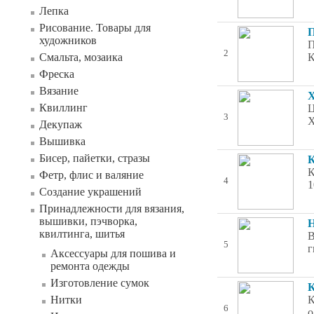
Лепка
Рисование. Товары для
П
художников
П
2
Смальта, мозаика
К
Фреска
Вязание
Х
Квиллинг
Ц
3
Х
Декупаж
Вышивка
Бисер, пайетки, стразы
К
К
Фетр, флис и валяние
4
1
Создание украшений
Принадлежности для вязания,
вышивки, пэчворка,
Н
квилтинга, шитья
В
5
г
Аксессуары для пошива и
ремонта одежды
Изготовление сумок
К
Нитки
К
6
о