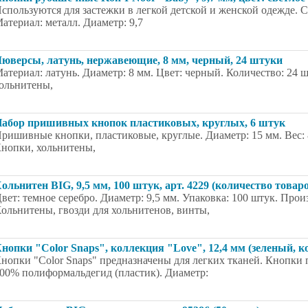
спользуются для застежки в легкой детской и женской одежде. С
атериал: металл. Диаметр: 9,7
юверсы, латунь, нержавеющие, 8 мм, черный, 24 штуки
атериал: латунь. Диаметр: 8 мм. Цвет: черный. Количество: 24 
ольнитены,
абор пришивных кнопок пластиковых, круглых, 6 штук
ришивные кнопки, пластиковые, круглые. Диаметр: 15 мм. Вес: 
нопки, хольнитены,
ольнитен BIG, 9,5 мм, 100 штук, арт. 4229 (количество товар
вет: темное серебро. Диаметр: 9,5 мм. Упаковка: 100 штук. Прои
ольнитены, гвозди для хольнитенов, винты,
нопки "Color Snaps", коллекция "Love", 12,4 мм (зеленый, к
нопки "Color Snaps" предназначены для легких тканей. Кнопки 
00% полиформальдегид (пластик). Диаметр: