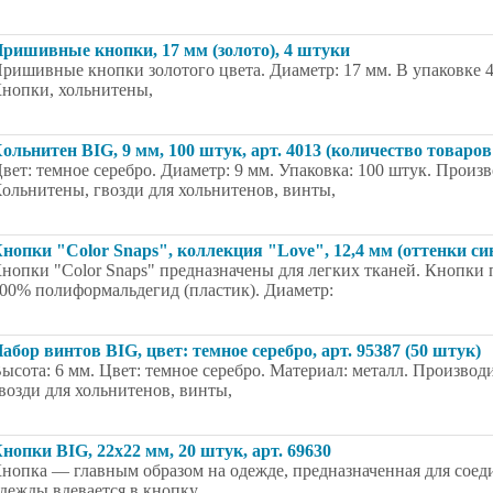
ришивные кнопки, 17 мм (золото), 4 штуки
ришивные кнопки золотого цвета. Диаметр: 17 мм. В упаковке 4
нопки, хольнитены,
ольнитен BIG, 9 мм, 100 штук, арт. 4013 (количество товаров
вет: темное серебро. Диаметр: 9 мм. Упаковка: 100 штук. Произв
ольнитены, гвозди для хольнитенов, винты,
нопки "Color Snaps", коллекция "Love", 12,4 мм (оттенки син
нопки "Color Snaps" предназначены для легких тканей. Кнопки 
00% полиформальдегид (пластик). Диаметр:
абор винтов BIG, цвет: темное серебро, арт. 95387 (50 штук)
ысота: 6 мм. Цвет: темное серебро. Материал: металл. Производ
возди для хольнитенов, винты,
нопки BIG, 22х22 мм, 20 штук, арт. 69630
нопка — главным образом на одежде, предназначенная для соеди
дежды вдевается в кнопку,