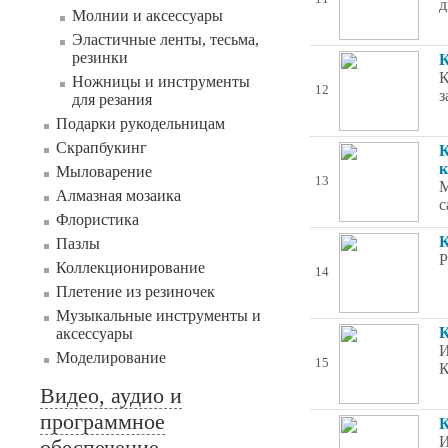
д
Молнии и аксессуары
Эластичные ленты, тесьма,
резинки
К
К
Ножницы и инструменты
12
з
для резания
Подарки рукодельницам
Скрапбукинг
К
к
Мыловарение
13
М
Алмазная мозаика
с
Флористика
К
Пазлы
Р
Коллекционирование
14
Плетение из резиночек
Музыкальные инструменты и
К
аксессуары
И
Моделирование
15
К
Видео, аудио и
программное
К
И
обеспечение