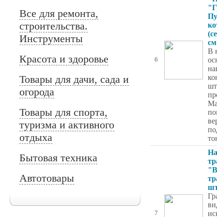
"Г
Все для ремонта,
П
строительства.
ко
(с
Инструменты
см
В 
Красота и здоровье
ос
6
на
Товары для дачи, сада и
ко
шт
огорода
пр
Ма
Товары для спорта,
по
ве
туризма и активного
по
отдыха
то
На
Бытовая техника
тр
"В
Автотовары
тр
ш
Гр
ви
ис
7