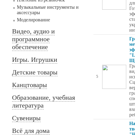
дл
Музыкальные инструменты и
Го
аксессуары
эф
ст
Моделирование
ук
Видео, аудио и
ин
программное
Гр
ме
обеспечение
эф
"L
Игры. Игрушки
Ще
Гр
Детские товары
ви
ис
5
Сц
Канцтовары
ве
гр
Образование, учебная
сп
шт
литература
вх
ре
Сувениры
На
тв
Всё для дома
"H