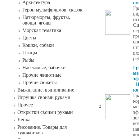
Архитектура
см
Гр
Герои мультфильмов, сказок
ви
Натюрморты, фрукты,
ис
1
овощи, ягоды
Сц
Морская тематика
ве
гр
Цветы
сп
Кошки, собаки
шт
Птицы
вх
ре
Рыбы
Насекомые, бабочки
Гр
ме
Прочие животные
эф
Прочие сюжеты
"Щ
Выжигание, выпиливание
ко
Гр
Игрушка своими руками
ко
Прочее
ме
2
Открытки своими руками
эф
зо
Лепка
ко
Рисование. Товары для
на
художников
ко