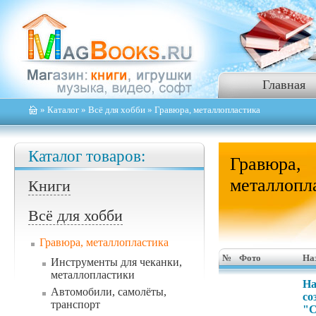
Главная
»
Каталог
»
Всё для хобби
» Гравюра, металлопластика
Каталог товаров:
Гравюра,
металлопл
Книги
Всё для хобби
Гравюра, металлопластика
№
Фото
На
Инструменты для чеканки,
металлопластики
На
Автомобили, самолёты,
со
транспорт
"С