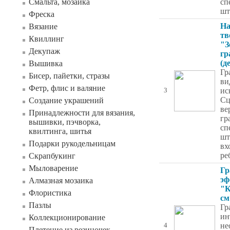
Смальта, мозаика
сп
шт
Фреска
На
Вязание
тв
Квиллинг
"З
Декупаж
гр
(д
Вышивка
Гр
Бисер, пайетки, стразы
ви
Фетр, флис и валяние
ис
3
Сц
Создание украшений
ве
Принадлежности для вязания,
гр
вышивки, пэчворка,
сп
квилтинга, шитья
шт
Подарки рукодельницам
вх
ре
Скрапбукинг
Мыловарение
Гр
эф
Алмазная мозаика
"К
Флористика
см
Пазлы
Гр
ин
Коллекционирование
не
4
Плетение из резиночек