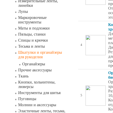
Измерительные ленты,
пр
линейки
От
Лупы
ос
эт
Маркировочные
инструменты
Ко
Маты и подложки
хр
Дл
Пяльцы, станки
ме
Спицы и крючки
пл
4
Тесьма и ленты
Ди
Ре
Шкатулки и органайзеры
дл
для рукоделия
пр
Органайзеры
пр
Прочие аксессуары
Ор
Ткань
би
Ор
Кнопки, хольнитены,
хр
люверсы
Ра
Инструменты для шитья
10
5
Пуговицы
Ко
от
Молнии и аксессуары
Ко
Эластичные ленты, тесьма,