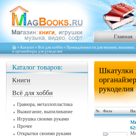
Главная
»
Каталог
»
Всё для хобби
»
Принадлежности для вязания, вышивки, 
и органайзеры для рукоделия
Каталог товаров:
Шкатулки 
органайзе
Книги
рукоделия
Всё для хобби
Гравюра, металлопластика
Выжигание, выпиливание
№
Фото
На
Игрушка своими руками
Ми
Прочее
62
Ми
Открытки своими руками