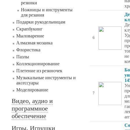
на
резинки
хр
Ножницы и инструменты
Де
для резания
кл
Подарки рукодельницам
Де
Скрапбукинг
кл
Уд
Мыловарение
6
пр
Алмазная мозаика
пр
Флористика
то
не
Пазлы
ко
Коллекционирование
Бо
Плетение из резиночек
ун
Музыкальные инструменты и
14
аксессуары
Ун
Моделирование
пр
7
дл
Видео, аудио и
ме
га
программное
ле
обеспечение
ап
Со
Игры. Игрушки