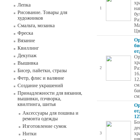
хр
Лепка
на
1
Рисование. Товары для
бу
художников
Ра
Ма
Смальта, мозаика
Цв
Фреска
Ор
Вязание
би
Квиллинг
от
Декупаж
Ор
хр
Вышивка
Ра
2
Бисер, пайетки, стразы
16
Фетр, флис и валяние
12
см
Создание украшений
ба
Принадлежности для вязания,
см
вышивки, пэчворка,
квилтинга, шитья
Ор
от
Аксессуары для пошива и
12
ремонта одежды
Бо
Изготовление сумок
де
хр
Нитки
3
шв