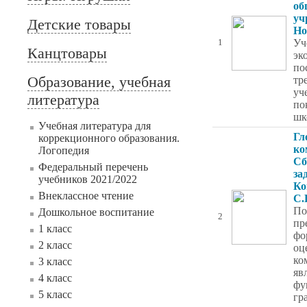
об
уч
Детские товары
Но
Уч
1
Канцтовары
эк
по
Образование, учебная
тр
уч
литература
по
шк
Учебная литература для
Гл
коррекционного образования.
ко
Логопедия
Сб
Федеральный перечень
за
учебников 2021/2022
Ко
Внеклассное чтение
С.
По
Дошкольное воспитание
2
пр
1 класс
фо
2 класс
оц
ко
3 класс
яв
4 класс
фу
5 класс
гр