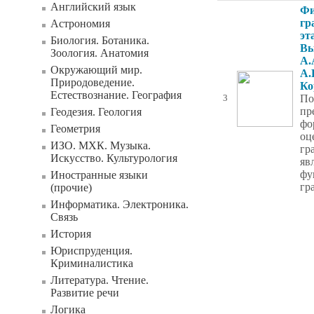
Английский язык
Фи
гр
Астрономия
эт
Биология. Ботаника.
Вы
Зоология. Анатомия
А.
Окружающий мир.
А.
Природоведение.
Ко
Естествознание. География
По
3
пр
Геодезия. Геология
фо
Геометрия
оц
ИЗО. МХК. Музыка.
гр
Искусство. Культурология
яв
фу
Иностранные языки
гр
(прочие)
Информатика. Электроника.
Связь
История
Юриспруденция.
Криминалистика
Литература. Чтение.
Развитие речи
Логика