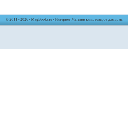
© 2011 - 2026 - MagBooks.ru - Интернет Магазин книг, товаров для дома