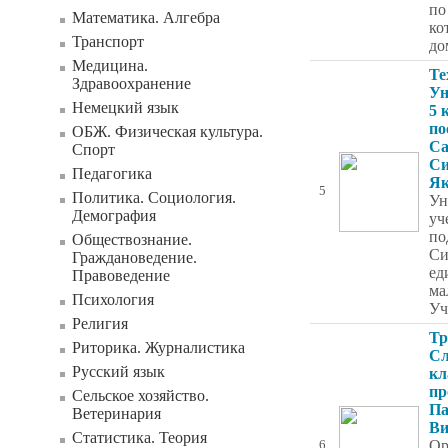
по
Математика. Алгебра
ко
Транспорт
до
Медицина.
Те
Здравоохранение
Ун
Немецкий язык
5 
по
ОБЖ. Физическая культура.
Са
Спорт
Си
Педагогика
Як
5
Политика. Социология.
Ун
Демография
уч
по
Обществознание.
Си
Граждановедение.
ед
Правоведение
ма
Психология
Уч
Религия
Тр
Риторика. Журналистика
Сл
Русский язык
кл
пр
Сельское хозяйство.
Па
Ветеринария
Ви
Статистика. Теория
Ор
6