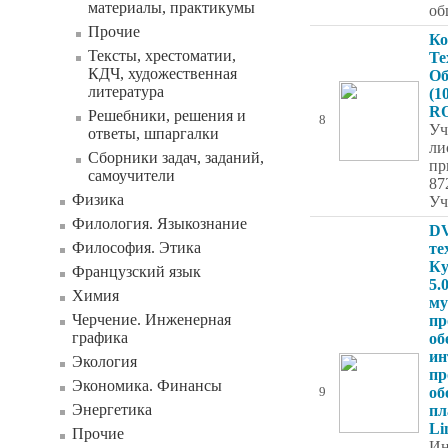
материалы, практикумы
об
Прочие
Ко
Тексты, хрестоматии,
Те
КДЧ, художественная
Об
литература
(1
R
Решебники, решения и
8
Уч
ответы, шпаргалки
ли
Сборники задач, заданий,
пр
самоучители
87
Физика
Уч
Филология. Языкознание
DV
Философия. Этика
те
Ку
Французский язык
5.
Химия
му
Черчение. Инженерная
пр
графика
об
ин
Экология
пр
Экономика. Финансы
об
9
Энергетика
пл
Li
Прочие
Ин