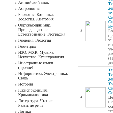
Английский язык
Те
до
Астрономия
те
Биология. Ботаника.
Си
Зоология. Анатомия
Си
Окружающий мир.
Бу
Природоведение.
Ра
3
Естествознание. География
пр
за
Геодезия. Геология
ис
Геометрия
уч
ИЗО. МХК. Музыка.
дл
Искусство. Культурология
(Т
до
Иностранные языки
(прочие)
Те
Информатика. Электроника.
Те
Связь
до
Уч
История
Си
Юриспруденция.
Си
Криминалистика
Це
4
Литература. Чтение.
пя
Развитие речи
ос
те
Логика