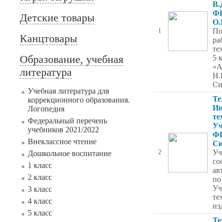
В.
ФГ
Детские товары
О.
По
1
Канцтовары
ра
те
Образование, учебная
5 
«А
литература
Н.
Си
Учебная литература для
Те
коррекционного образования.
Ин
Логопедия
те
Федеральный перечень
Уч
учебников 2021/2022
ФГ
Внеклассное чтение
Си
Уч
2
Дошкольное воспитание
со
1 класс
ав
2 класс
по
Уч
3 класс
те
4 класс
из
5 класс
Те