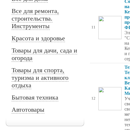
Со
на
Все для ремонта,
Ке
пр
строительства.
пр
Инструменты
Ф
11
Эл
Красота и здоровье
"С
на
Ке
Товары для дачи, сада и
и 
огорода
се
Те
Товары для спорта,
Те
туризма и активного
кл
Ве
отдыха
Ка
Мо
Бытовая техника
Уч
12
св
Автотовары
св
ме
не
те
эт