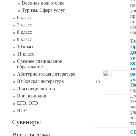
Военная подготовка
по
Туризм. Сфера услуг
уч
пр
6 класс
по
7 класс
ос
8 класс
об
9 класс
Те
10 класс
Пр
де
11 класс
ур
Среднее специальное
ко
образование
тв
Абитуриентская литература
ра
уч
ВУЗовская литература
10
По
Для специалистов
Ор
Вне периодов
де
те
ЕГЭ, ОГЭ
за
ВПР
уч
зн
Сувениры
тв
C
Всё для дома