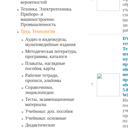
вероятностей
об
Техника. Электротехника.
уч
Приборо- и
сп
машиностроение.
(к
Промышленность
за
ра
Труд. Технология
DV
Аудио и видеокурсы,
те
мультимедийные издания
Те
Методическая литература,
ши
программы, каталоги
му
Плакаты, наглядные
пр
пособия, карты
об
ин
Рабочие тетради,
пр
прописи, альбомы
об
7
Справочники,
5.
энциклопедии
Wi
Тесты, экзаменационные
Ин
материалы
по
уч
Учебники: доп. пособия
пр
Учебники: основные
по
Дидактические
ос