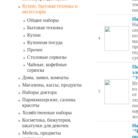
то
Кухни, бытовая техника и
по
аксессуары
На
Общие наборы
На
Бытовая техника
сю
Кухни
по
4
ма
Кухонная посуда
пр
Прочее
по
Столовые сервизы
су
Чайные, кофейные
Пы
сервизы
эл
Дома, замки, комнаты
"У
Иг
Магазины, кассы, продукты
из
5
Наборы доктора
от
Парикмахерские, салоны
эт
красоты
по
на
Хозяйственные наборы
хо
Косметика, бижутерия,
шкатулки для девочек
На
"Ч
Мебель, предметы
пр