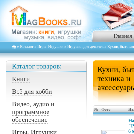
Главная
»
Каталог
»
Игры. Игрушки
»
Игрушки для девочек
» Кухни, бытовая
Каталог товаров:
Кухни, бы
техника и
Книги
аксессуар
Всё для хобби
Видео, аудио и
№
Фото
На
программное
обеспечение
На
"Р
Игры. Игрушки
6 