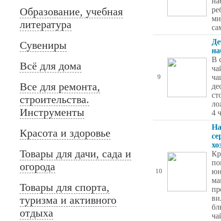
на
Образование, учебная
ре
ми
литература
са
Де
Сувениры
на
В 
Всё для дома
ча
ча
9
Все для ремонта,
де
ст
строительства.
ло
Инструменты
4 
На
Красота и здоровье
се
хо
Товары для дачи, сада и
Кр
по
огорода
юн
10
ма
Товары для спорта,
пр
туризма и активного
ви
бл
отдыха
ча