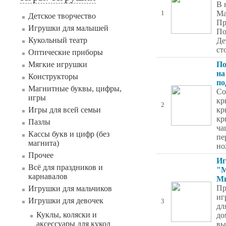
В 
Ма
1
Детское творчество
Пр
Игрушки для малышей
По
Кукольный театр
Де
ст
Оптические приборы
Мягкие игрушки
По
на
Конструкторы
по
Магнитные буквы, цифры,
Со
игры
кр
2
Игры для всей семьи
кр
кр
Пазлы
ча
Кассы букв и цифр (без
пе
магнита)
но
Прочее
Иг
Всё для праздников и
"М
карнавалов
Ми
Пр
Игрушки для мальчиков
иг
Игрушки для девочек
3
дл
Куклы, коляски и
до
аксессуары для кукол
вы