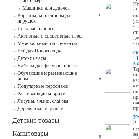
интерьера
Иг
Машинки для девочек
«Ч
Корзины, контейнеры для
по
6
игрушек
ус
ча
Игровые наборы
ст
Активные и спортивные игры
дв
Музыкальные инструменты
ча
Всё для Нового года
И
"Т
Детские часы
35
Наборы для фокусов, опытов
Те
Обучающие и развивающие
по
игры
ка
7
ку
Популярные персонажи
по
Развивающие коврики
пр
Лизуны, мялки, слаймы
на
пр
Деревянные игрушки
Ут
Детские товары
Ва
ск
Канцтовары
за
8