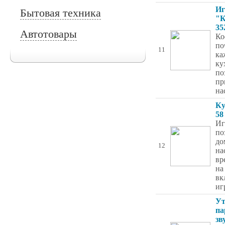
И
Бытовая техника
"К
35
Автотовары
Ко
по
11
ка
ку
по
пр
на
Ку
58
Иг
по
до
12
на
вр
на
вк
иг
Ут
па
зв