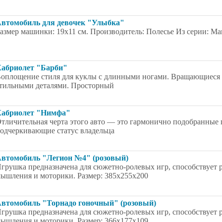
втомобиль для девочек "Улыбка"
азмер машинки: 19х11 см. Производитель: Полесье Из серии: М
абриолет "Барби"
оплощение стиля для куклы с длинными ногами. Вращающиеся к
тильными деталями. Просторный
абриолет "Нимфа"
тличительная черта этого авто — это гармонично подобранные 
одчеркивающие статус владельца
втомобиль "Легион №4" (розовый)
грушка предназначена для сюжетно-ролевых игр, способствует 
ышления и моторики. Размер: 385x255x200
втомобиль "Торнадо гоночный" (розовый)
грушка предназначена для сюжетно-ролевых игр, способствует 
ышления и моторики. Размер: 366x177x109