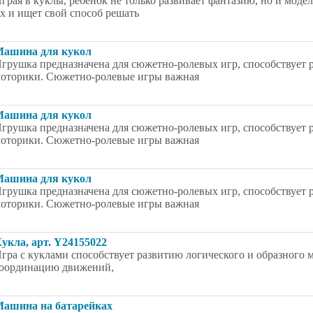
грая в куклы, ребенок не только развивает фантазию, но и мод
х и ищет свой способ решать
ашина для кукол
грушка предназначена для сюжетно-ролевых игр, способствует
оторики. Сюжетно-ролевые игры важная
ашина для кукол
грушка предназначена для сюжетно-ролевых игр, способствует
оторики. Сюжетно-ролевые игры важная
ашина для кукол
грушка предназначена для сюжетно-ролевых игр, способствует
оторики. Сюжетно-ролевые игры важная
укла, арт. Y24155022
гра с куклами способствует развитию логического и образного
оординацию движений,
ашина на батарейках