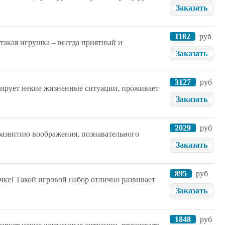
Заказать
1182
руб
 такая игрушка – всегда приятный и
Заказать
3127
руб
елирует некие жизненные ситуации, проживает
Заказать
2029
руб
развитию воображения, познавательного
Заказать
895
руб
ке! Такой игровой набор отлично развивает
Заказать
1848
руб