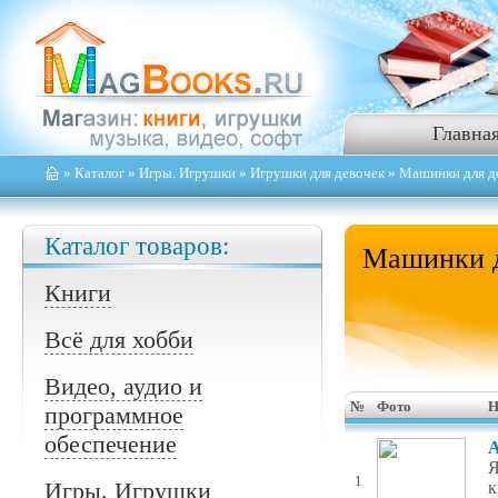
Главна
»
Каталог
»
Игры. Игрушки
»
Игрушки для девочек
» Машинки для д
Каталог товаров:
Машинки д
Книги
Всё для хобби
Видео, аудио и
№
Фото
Н
программное
обеспечение
А
Я
1
Игры. Игрушки
к