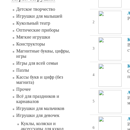
Детское творчество
А
Игрушки для малышей
Р
2
Кукольный театр
Оптические приборы
Мягкие игрушки
К
Конструкторы
В
3
с
Магнитные буквы, цифры,
игры
Игры для всей семьи
К
Пазлы
О
4
п
Кассы букв и цифр (без
магнита)
Прочее
А
Всё для праздников и
И
карнавалов
5
м
Игрушки для мальчиков
Игрушки для девочек
А
Куклы, коляски и
И
6
аксессуары для кукол
м