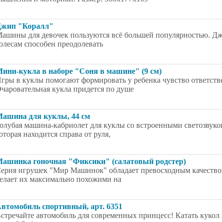
жип "Коралл"
ашины для девочек пользуются всё большей популярностью. Дж
олесам способен преодолевать
ини-кукла в наборе "Соня в машине" (9 см)
гры в куклы помогают формировать у ребенка чувство ответств
чаровательная кукла придется по душе
ашина для куклы, 44 см
олубая машина-кабриолет для куклы со встроенными светозвук
оторая находится справа от руля,
ашинка гоночная "Фиксики" (салатовый родстер)
ерия игрушек "Мир Машинок" обладает превосходным качеством
елает их максимально похожими на
втомобиль спортивный, арт. 6351
стречайте автомобиль для современных принцесс! Катать кукол