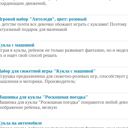
оординацию движений,
гровой набор "Автоледи", цвет: розовый
 детстве почти все девочки обожают играть с куклами! Поэтому
ктуальный подарок для маленькой
укла с машиной
грая в куклы, ребенок не только развивает фантазию, но и мод
х и ищет свой способ решать
абор для сюжетной игры "Кукла с машиной"
грушка предназначена для сюжетно-ролевых игр, способствует 
ышления и моторики. Производитель:
ашинка для куклы "Роскошная поездка"
ашинка для куклы "Роскошная поездка" понравится любой девоч
оображение ребенка, мелкую
укла на автомобиле