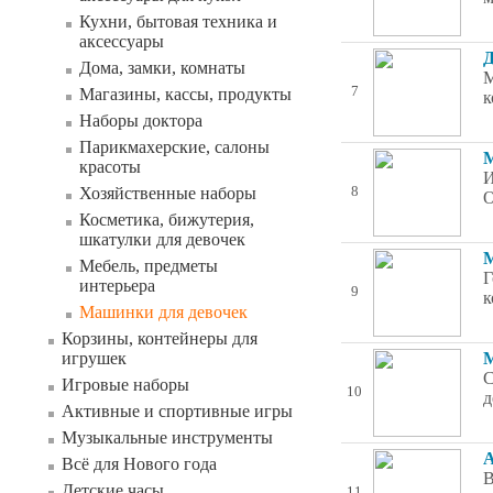
Кухни, бытовая техника и
аксессуары
Д
Дома, замки, комнаты
М
7
Магазины, кассы, продукты
к
Наборы доктора
Парикмахерские, салоны
М
красоты
И
Хозяйственные наборы
8
О
Косметика, бижутерия,
шкатулки для девочек
М
Мебель, предметы
Г
интерьера
9
к
Машинки для девочек
Корзины, контейнеры для
игрушек
М
С
Игровые наборы
10
д
Активные и спортивные игры
Музыкальные инструменты
А
Всё для Нового года
В
Детские часы
11