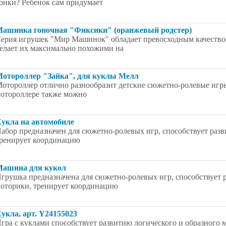
онки? Ребенок сам придумает
ашинка гоночная "Фиксики" (оранжевый родстер)
ерия игрушек "Мир Машинок" обладает превосходным качеством
елает их максимально похожими на
отороллер "Зайка", для куклы Мелл
отороллер отлично разнообразит детские сюжетно-ролевые игры.
отороллере также можно
укла на автомобиле
абор предназначен для сюжетно-ролевых игр, способствует раз
ренирует координацию
ашина для кукол
грушка предназначена для сюжетно-ролевых игр, способствует
оторики, тренирует координацию
укла, арт. Y24155023
гра с куклами способствует развитию логического и образного