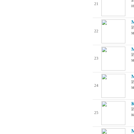
И
21
и
М
И
22
м
М
И
23
м
М
И
24
м
К
И
25
к
М