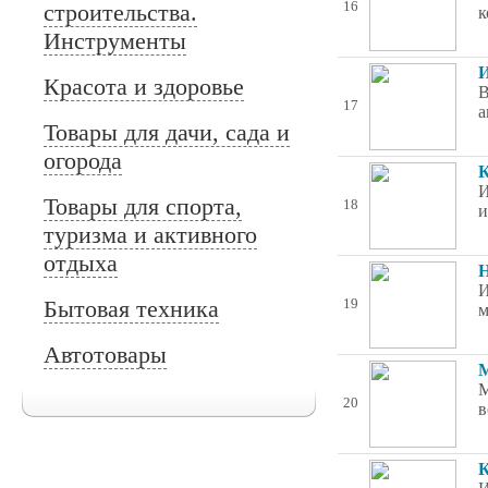
строительства.
16
к
Инструменты
И
Красота и здоровье
В
17
а
Товары для дачи, сада и
огорода
К
И
Товары для спорта,
18
и
туризма и активного
отдыха
Н
И
Бытовая техника
19
м
Автотовары
М
М
20
в
К