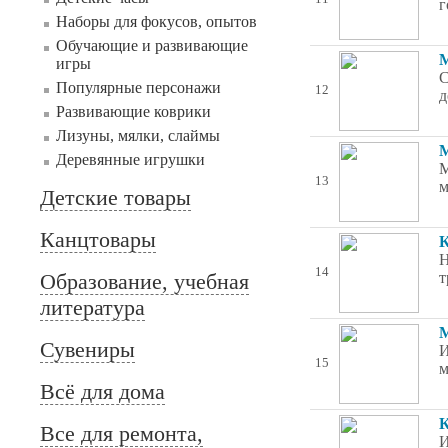
г
Наборы для фокусов, опытов
Обучающие и развивающие
М
игры
С
Популярные персонажи
12
д
Развивающие коврики
Лизуны, мялки, слаймы
М
Деревянные игрушки
М
13
м
Детские товары
Канцтовары
К
Н
14
Образование, учебная
т
литература
М
Сувениры
И
15
м
Всё для дома
К
Все для ремонта,
И