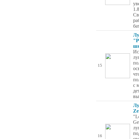
ув
1.8
Св
ра
ба
Лу
"Р
шн
Ис
лу
по
15
ос
чт
по
с 
де
вы
Лу
Ze
"L
Ge
лу
по
16
св