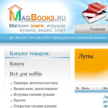
Главная
»
Каталог
»
Всё для хобби
»
Принадлежности для вязания, вышивки, 
Каталог товаров:
Лупы
Книги
Всё для хобби
Гравюра, металлопластика
Выжигание, выпиливание
№
Фото
На
Игрушка своими руками
Лу
Прочее
ру
ар
Открытки своими руками