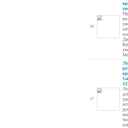
кр
ув
Пр
ви
ув
26
об
из
Ди
Кр
ув
Ма
Лу
ру
кр
Ga
12
Лу
дл
уд
27
ис
ру
вы
би
из