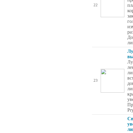
пл
22
ко
за
го
из
ра
До
ли
Лу
в
Лу
ле
ли
вс
23
до
ли
кр
ув
Пр
Pr
Св
ув
ли