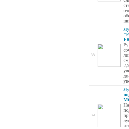
сн
ст
оч
об
ши
Лу
"F
FR
Ру
со
ли
38
см
2,
ув
ди
ув
Лу
по
MG
На
по
пр
39
лу
чт