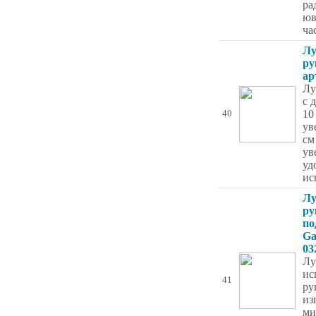
ра
юв
ча
Лу
ру
ар
Лу
с 
10
40
ув
см
ув
уд
ис
Лу
ру
по
Ga
03
Лу
ис
41
ру
из
ми