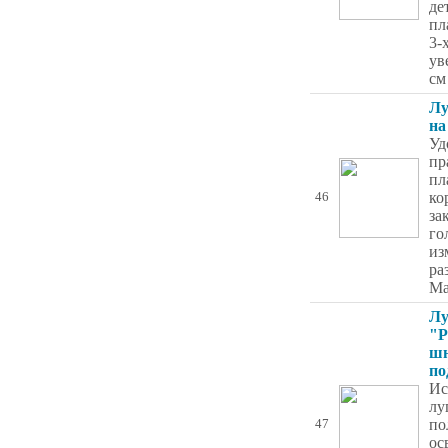
де
пл
3-
ув
см
Лу
на
Уд
пр
пл
ко
46
за
го
из
ра
Ма
Лу
"Р
шн
по
Ис
лу
по
47
ос