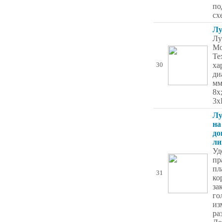
по
сх
Лу
Лу
Мо
Те
ха
30
ди
мм
8х
3x
Лу
на
до
ли
Уд
пр
пл
31
ко
за
го
из
ра