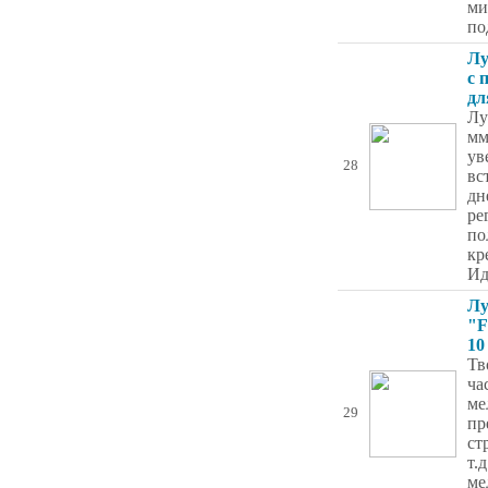
ми
по
Лу
с 
дл
Лу
мм
ув
28
вс
дн
ре
по
кр
Ид
Лу
"F
10
Тв
ча
ме
29
пр
ст
т.д
ме