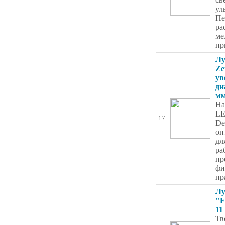
ул
Пе
ра
ме
пр
Лу
Ze
ув
ди
м
На
L
17
De
оп
дл
ра
пр
фи
пр
Лу
"F
11
Тв