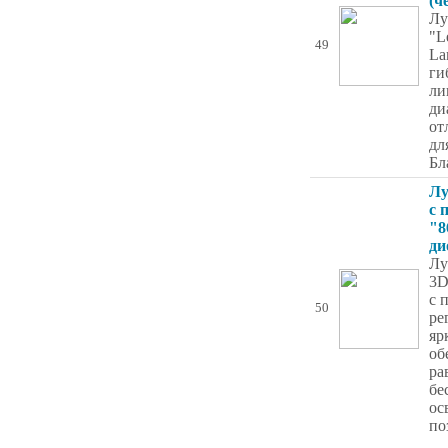
(ч
Лу
"L
49
La
ги
ли
ди
от
дл
Бл
Лу
с 
"8
ди
Лу
3D
с 
50
ре
яр
об
ра
бе
ос
по