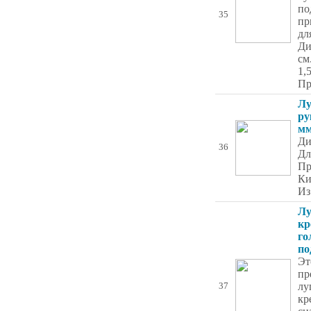
по
35
пр
дл
Ди
см
1,
Пр
Лу
ру
мм
Ди
36
Дл
Пр
Ки
Из
Лу
кр
го
по
Эт
пр
лу
37
кр