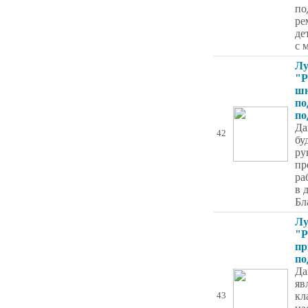
по
ре
де
с 
Лу
"Р
шн
по
по
Да
42
бу
ру
пр
ра
в 
Бл
Лу
"Р
пр
по
Да
яв
кл
43