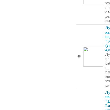
чт
по
с 
де
вы
Лу
на
по
"S
(у
4,
Лу
48
пр
ра
пр
па
ко
чт
ри
Лу
на
"L
La