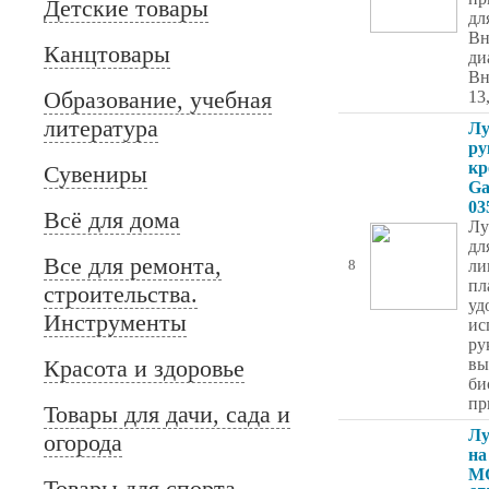
Детские товары
дл
Вн
Канцтовары
ди
Вн
Образование, учебная
13
литература
Лу
ру
кр
Сувениры
Ga
03
Всё для дома
Лу
дл
Все для ремонта,
ли
8
пл
строительства.
уд
Инструменты
ис
ру
Красота и здоровье
вы
би
пр
Товары для дачи, сада и
Лу
огорода
на
MG
Товары для спорта,