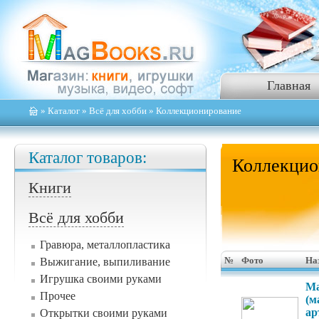
Главная
»
Каталог
»
Всё для хобби
» Коллекционирование
Каталог товаров:
Коллекцио
Книги
Всё для хобби
Гравюра, металлопластика
Выжигание, выпиливание
№
Фото
На
Игрушка своими руками
Ма
Прочее
(м
ар
Открытки своими руками