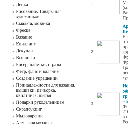
Ма
1
Лепка
(м
Рисование. Товары для
Ра
художников
Пр
Смальта, мозаика
Ар
Фреска
Ве
В 
Вязание
от
Квиллинг
пр
Декупаж
ко
2
Фр
Вышивка
Фр
Бисер, пайетки, стразы
Гр
Фетр, флис и валяние
не
ху
Создание украшений
Принадлежности для вязания,
Ис
вышивки, пэчворка,
об
квилтинга, шитья
тр
+ 
Подарки рукодельницам
3
Фо
Скрапбукинг
21
Мыловарение
в 
Ре
Алмазная мозаика