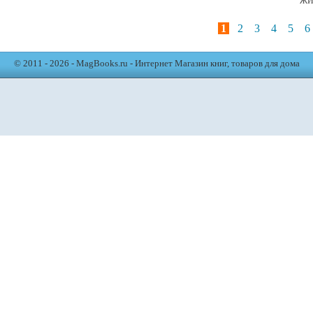
1
2
3
4
5
6
© 2011 - 2026 - MagBooks.ru - Интернет Магазин книг, товаров для дома