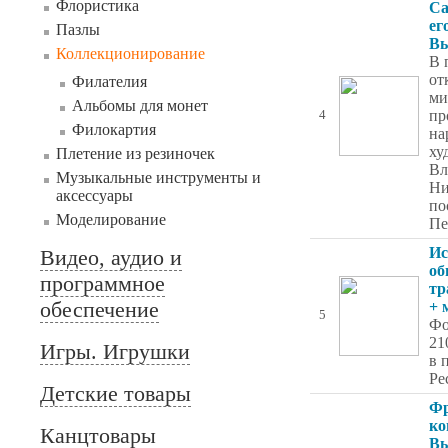
Флористика
Са
ег
Пазлы
Вы
Коллекционирование
В 
от
Филателия
ми
Альбомы для монет
пр
4
Филокартия
на
ху
Плетение из резиночек
Вл
Музыкальные инструменты и
Ни
аксессуары
по
Моделирование
Пе
Ис
Видео, аудио и
об
программное
тр
обеспечение
+ 
5
Фо
21
Игры. Игрушки
в 
Ре
Детские товары
Фр
ко
Канцтовары
Вы