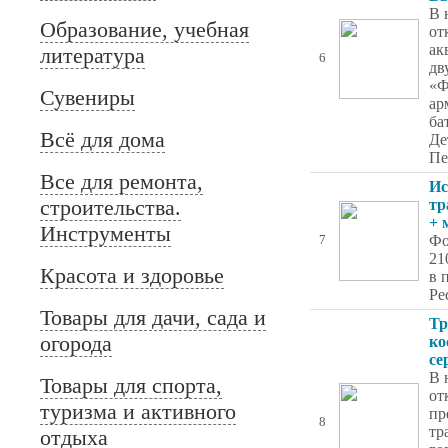
В 
Образование, учебная
от
ак
литература
6
дв
«Ф
Сувениры
ар
ба
Всё для дома
Де
Пе
Все для ремонта,
Ис
строительства.
тр
+ 
Инструменты
Фо
7
21
Красота и здоровье
в 
Ре
Товары для дачи, сада и
Тр
огорода
ко
се
В 
Товары для спорта,
от
туризма и активного
пр
8
тр
отдыха