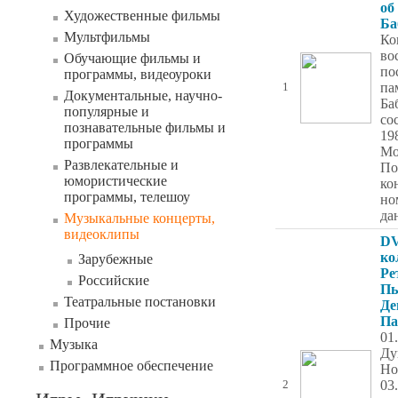
об
Художественные фильмы
Ба
Мультфильмы
Ко
во
Обучающие фильмы и
по
программы, видеоуроки
па
1
Документальные, научно-
Ба
популярные и
со
познавательные фильмы и
19
программы
Мо
Развлекательные и
По
юмористические
ко
программы, телешоу
но
да
Музыкальные концерты,
видеоклипы
DV
ко
Зарубежные
Ре
Российские
Пь
Театральные постановки
Де
Па
Прочие
01
Музыка
Ду
Программное обеспечение
Но
03
2