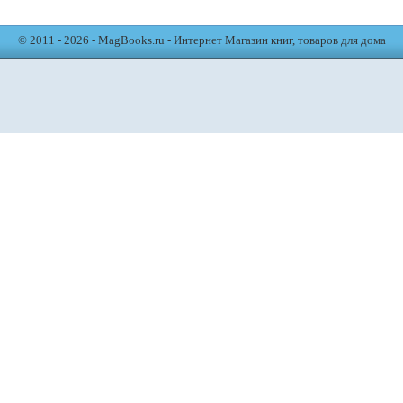
© 2011 - 2026 - MagBooks.ru - Интернет Магазин книг, товаров для дома