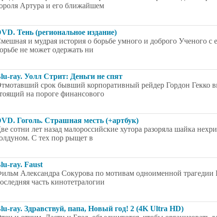
ороля Артура и его ближайшем
VD. Тень (региональное издание)
мешная и мудрая история о борьбе умного и доброго Ученого с 
орьбе не может одержать ни
lu-ray. Уолл Стрит: Деньги не спят
тмотавший срок бывший корпоративный рейдер Гордон Гекко в
тоящий на пороге финансового
VD. Гоголь. Страшная месть (+артбук)
ве сотни лет назад малороссийские хутора разоряла шайка нехр
олдуном. С тех пор рыщет в
lu-ray. Faust
ильм Александра Сокурова по мотивам одноименной трагедии И
оследняя часть кинотетралогии
lu-ray. Здравствуй, папа, Новый год! 2 (4K Ultra HD)