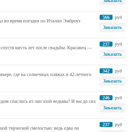
Заказать
566
руб
о во время поездки по Италии Эмброуз
Заказать
237
руб
спустя шесть лет после свадьбы. Красавец —
Заказать
342
руб
вьере, где на солнечных пляжах в 42-летнего
Заказать
246
руб
чудом спаслись из лап злой ведьмы? И вы до сих
Заказать
237
руб
ой тврческой смелостью: ведь едва ли