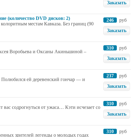
Заказать
ние (количество DVD дисков: 2)
246
руб
колоритным местам Кавказа. Без границ (90
Заказать
310
руб
ксея Воробьева и Оксаны Акиньшиной –
Заказать
237
руб
. Полюбился ей деревенский гончар — и
Заказать
310
руб
т вас содрогнуться от ужаса… Кэти исчезает со
Заказать
310
руб
менных зрителей легенды о молодых годах