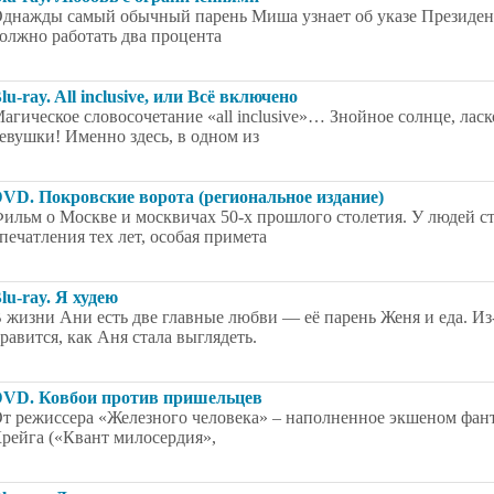
днажды самый обычный парень Миша узнает об указе Президент
олжно работать два процента
lu-ray. All inclusive, или Всё включено
агическое словосочетание «all inclusive»… Знойное солнце, лас
евушки! Именно здесь, в одном из
VD. Покровские ворота (региональное издание)
ильм о Москве и москвичах 50-х прошлого столетия. У людей с
печатления тех лет, особая примета
lu-ray. Я худею
 жизни Ани есть две главные любви — её парень Женя и еда. Из-
равится, как Аня стала выглядеть.
VD. Ковбои против пришельцев
т режиссера «Железного человека» – наполненное экшеном фан
рейга («Квант милосердия»,