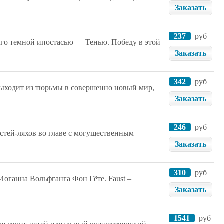
Заказать
237
руб
его темной ипостасью — Тенью. Победу в этой
Заказать
342
руб
ыходит из тюрьмы в совершенно новый мир,
Заказать
246
руб
истей-ляхов во главе с могущественным
Заказать
310
руб
оганна Вольфганга Фон Гёте. Faust –
Заказать
1541
руб