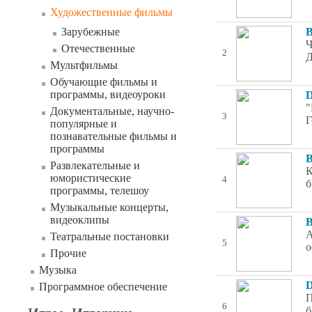
Художественные фильмы
Зарубежные
B
Ч
Отечественные
2
Д
Мультфильмы
Обучающие фильмы и
программы, видеоуроки
D
"
Документальные, научно-
3
Г
популярные и
познавательные фильмы и
программы
B
Развлекательные и
К
юмористические
4
б
программы, телешоу
Музыкальные концерты,
видеоклипы
B
А
Театральные постановки
5
о
Прочие
Музыка
D
Программное обеспечение
П
6
б