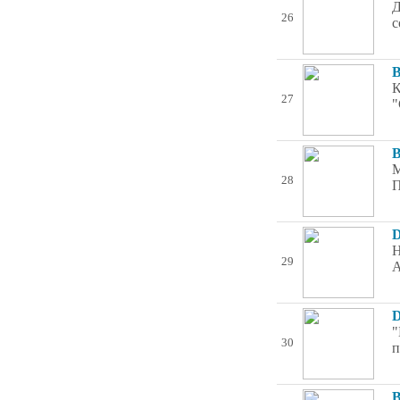
Д
26
с
B
К
27
"
B
М
28
П
D
Н
29
А
D
"
30
п
B