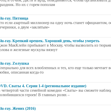
тец и отчим, Дасти и Брэд, объединяются, чтобы организовать 
раздник. Но их с горем пополам
lu-ray. Пятница
то если азартный миллионер на одну ночь станет официантом, о
ечеринки, а двум «заклятым»
lu-ray. Крепкий орешек. Хороший день, чтобы умереть
жон МакКлейн прибывает в Москву, чтобы вызволить из тюрьмы
олова и железные мускулы вязнут
lu-ray. Zолушка
пециально для всех влюбленных и тех, кто еще только мечтает 
юбви, описанная когда-то
VD. Сваты 4. Серии 1-4 (региональное издание)
 четвертой части семейной комедии «Сваты» вы сможете набл
олюбившихся героев! В главных ролях –
lu-ray. Жених (2016)