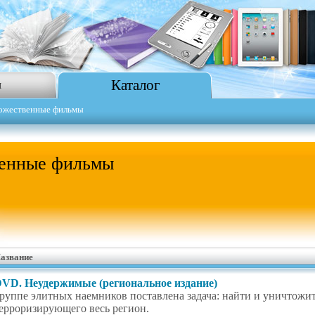
Каталог
я
ожественные фильмы
енные фильмы
азвание
VD. Неудержимые (региональное издание)
руппе элитных наемников поставлена задача: найти и уничтожи
ерроризирующего весь регион.