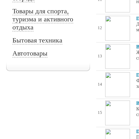
н
Товары для спорта,
туризма и активного
D
Д
отдыха
12
м
Бытовая техника
B
Автотовары
Ж
13
с
D
Ф
14
з
B
К
15
с
D
П