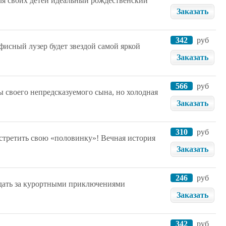
для своих детей идеальный рождественский
Заказать
342
руб
фисный лузер будет звездой самой яркой
Заказать
566
руб
 своего непредсказуемого сына, но холодная
Заказать
310
руб
встретить свою «половинку»! Вечная история
Заказать
246
руб
юдать за курортными приключениями
Заказать
342
руб