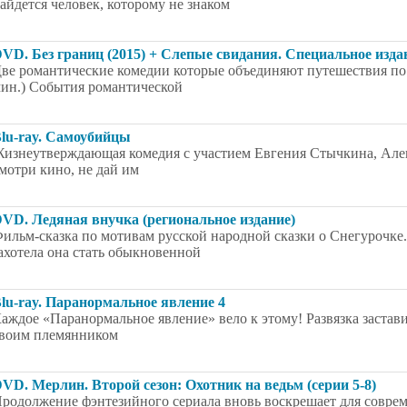
айдется человек, которому не знаком
VD. Без границ (2015) + Слепые свидания. Специальное изда
ве романтические комедии которые объединяют путешествия по 
ин.) События романтической
lu-ray. Самоубийцы
изнеутверждающая комедия с участием Евгения Стычкина, Але
мотри кино, не дай им
VD. Ледяная внучка (региональное издание)
ильм-сказка по мотивам русской народной сказки о Снегурочке
ахотела она стать обыкновенной
lu-ray. Паранормальное явление 4
аждое «Паранормальное явление» вело к этому! Развязка застави
воим племянником
VD. Мерлин. Второй сезон: Охотник на ведьм (серии 5-8)
родолжение фэнтезийного сериала вновь воскрешает для совре