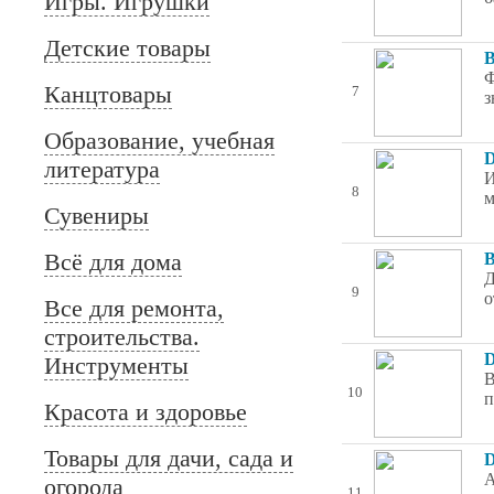
Игры. Игрушки
Детские товары
B
Ф
Канцтовары
7
з
Образование, учебная
D
литература
И
8
м
Сувениры
Всё для дома
B
Д
9
о
Все для ремонта,
строительства.
D
Инструменты
В
10
п
Красота и здоровье
Товары для дачи, сада и
D
А
огорода
11