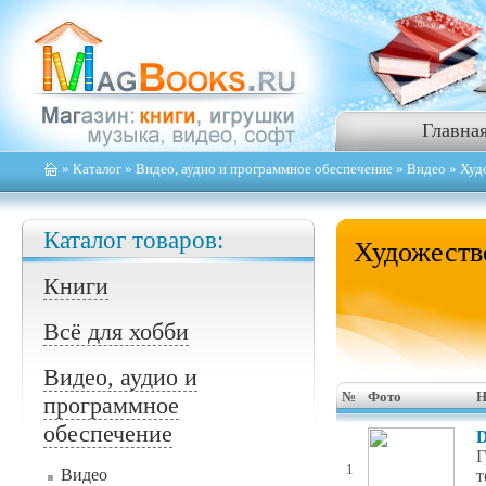
Главна
»
Каталог
»
Видео, аудио и программное обеспечение
»
Видео
» Худ
Каталог товаров:
Художеств
Книги
Всё для хобби
Видео, аудио и
№
Фото
Н
программное
обеспечение
D
Г
1
Видео
т