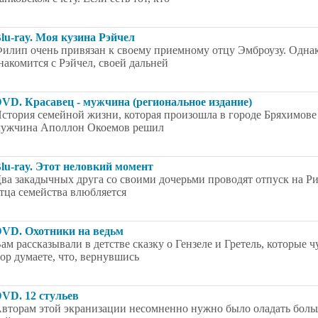
lu-ray. Моя кузина Рэйчел
илип очень привязан к своему приемному отцу Эмброузу. Однак
накомится с Рэйчел, своей дальней
VD. Красавец - мужчина (региональное издание)
стория семейной жизни, которая произошла в городе Бряхимове 
ужчина Аполлон Окоемов решил
lu-ray. Этот неловкий момент
ва закадычных друга со своими дочерьми проводят отпуск на Ри
тца семейства влюбляется
VD. Охотники на ведьм
ам рассказывали в детстве сказку о Гензеле и Гретель, которые 
ор думаете, что, вернувшись
VD. 12 стульев
вторам этой экранизации несомненно нужно было оладать больш