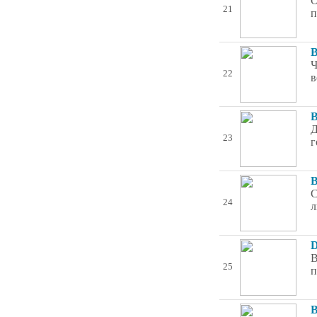
О
21
п
B
Ч
22
в
B
Д
23
г
B
С
24
л
D
В
25
п
B