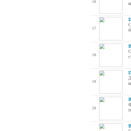
16
к
D
С
17
б
B
О
18
с
D
Д
19
к
B
Ф
20
п
B