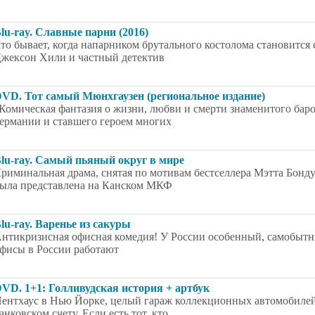
lu-ray. Славные парни (2016)
то бывает, когда напарником брутального костолома становитс
жексон Хили и частный детектив
VD. Тот самый Мюнхгаузен (региональное издание)
Комическая фантазия о жизни, любви и смерти знаменитого бар
ермании и ставшего героем многих
lu-ray. Самый пьяный округ в мире
риминальная драма, снятая по мотивам бестселлера Мэтта Бонд
ыла представлена на Канском МКФ
lu-ray. Варенье из сакуры
нтикризисная офисная комедия! У России особенный, самобытны
фисы в России работают
VD. 1+1: Голливудская история + артбук
ентхаус в Нью Йорке, целый гараж коллекционных автомобиле
анковском счету. Если есть тот, кто