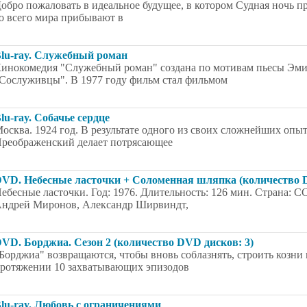
обро пожаловать в идеальное будущее, в котором Судная ночь 
о всего мира прибывают в
lu-ray. Служебный роман
инокомедия "Служебный роман" создана по мотивам пьесы Эмил
Сослуживцы". В 1977 году фильм стал фильмом
lu-ray. Собачье сердце
осква. 1924 год. В результате одного из своих сложнейших о
реображенский делает потрясающее
VD. Небесные ласточки + Соломенная шляпка (количество D
ебесные ласточки. Год: 1976. Длительность: 126 мин. Страна: С
ндрей Миронов, Александр Ширвиндт,
VD. Борджиа. Сезон 2 (количество DVD дисков: 3)
Борджиа" возвращаются, чтобы вновь соблазнять, строить козни
ротяжении 10 захватывающих эпизодов
lu-ray. Любовь с ограничениями