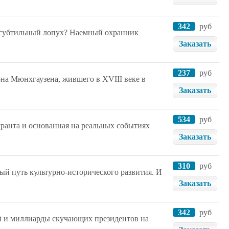
342
руб
я субтильный лопух? Наемный охранник
Заказать
237
руб
она Мюнхгаузена, жившего в XVIII веке в
Заказать
534
руб
уранта и основанная на реальных событиях
Заказать
310
руб
й путь культурно-исторического развития. И
Заказать
342
руб
й и миллиарды скучающих президентов на