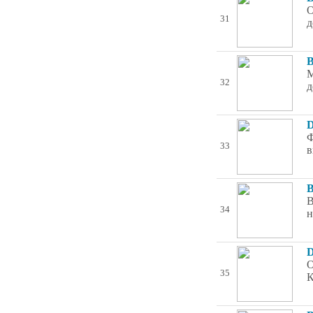
О
31
д
B
М
32
д
D
Ф
33
в
B
В
34
н
D
О
35
К