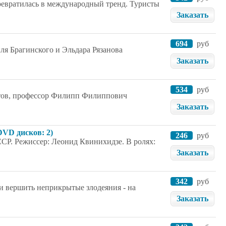
превратилась в международный тренд. Туристы
Заказать
694
руб
я Брагинского и Эльдара Рязанова
Заказать
534
руб
пытов, профессор Филипп Филиппович
Заказать
VD дисков: 2)
246
руб
ССР. Режиссер: Леонид Квинихидзе. В ролях:
Заказать
342
руб
 и вершить неприкрытые злодеяния - на
Заказать