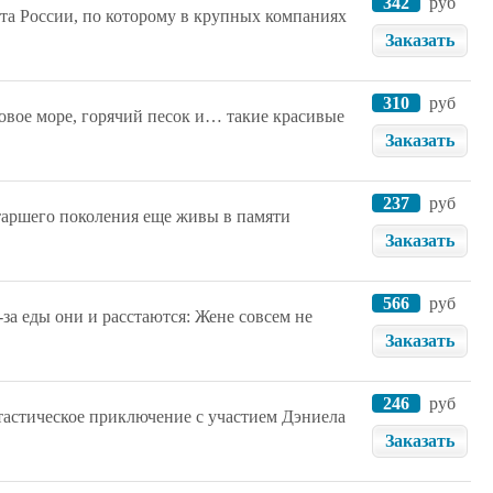
342
руб
а России, по которому в крупных компаниях
Заказать
310
руб
ковое море, горячий песок и… такие красивые
Заказать
237
руб
таршего поколения еще живы в памяти
Заказать
566
руб
за еды они и расстаются: Жене совсем не
Заказать
246
руб
тастическое приключение с участием Дэниела
Заказать