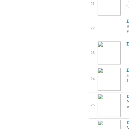
"
21
с
D
В
22
F
D
23
D
Н
24
1
D
У
25
м
D
М