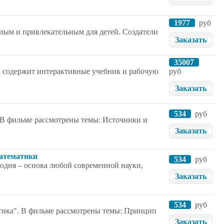
1977
руб
ёлым и привлекательным для детей. Создатели
Заказать
35007
 и содержит интерактивные учебник и рабочую
руб
Заказать
534
руб
 В фильме рассмотрены темы: Источники и
Заказать
математики
534
руб
одня – основа любой современной науки,
Заказать
534
руб
тика". В фильме рассмотрены темы: Принцип
Заказать