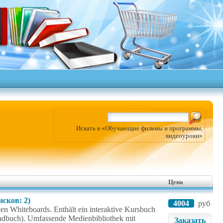
Искать в «Обучающие фильмы и программы,
видеоуроки»
Цена
исков: 2)
4004
руб
ven Whiteboards. Enthält ein interaktive Kursbuch
handbuch). Umfassende Medienbibliothek mit
Заказать