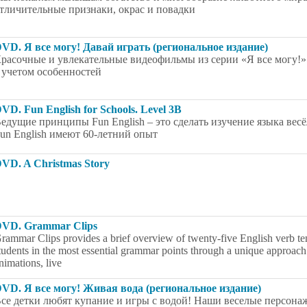
тличительные признаки, окрас и повадки
VD. Я все могу! Давай играть (региональное издание)
расочные и увлекательные видеофильмы из серии «Я все могу!
 учетом особенностей
VD. Fun English for Schools. Level 3B
едущие принципы Fun English – это сделать изучение языка вес
un English имеют 60-летний опыт
VD. A Christmas Story
VD. Grammar Clips
rammar Clips provides a brief overview of twenty-five English verb te
tudents in the most essential grammar points through a unique approach
nimations, live
VD. Я все могу! Живая вода (региональное издание)
се детки любят купание и игры с водой! Наши веселые персонаж