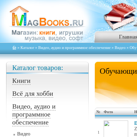
Главна
»
Каталог
»
Видео, аудио и программное обеспечение
»
Видео
» Обу
Каталог товаров:
Обучающие
Книги
Всё для хобби
Видео, аудио и
№
Фото
Н
программное
обеспечение
D
Z
1
Видео
m