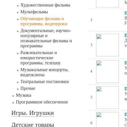
M
Художественные фильмы
Мультфильмы
D
В
Обучающие фильмы и
2
F
программы, видеоуроки
Документальные, научно-
D
популярные и
Д
познавательные фильмы и
3
т
программы
Развлекательные и
юмористические
программы, телешоу
D
У
Музыкальные концерты,
4
п
видеоклипы
Театральные постановки
Прочие
D
У
Музыка
5
м
Программное обеспечение
Игры. Игрушки
D
У
Детские товары
6
с