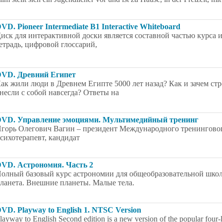
VD. Pioneer Intermediate B1 Interactive Whiteboard
иск для интерактивной доски является составной частью курса
етрадь, цифровой глоссарий,
VD. Древний Египет
ак жили люди в Древнем Египте 5000 лет назад? Как и зачем с
несли с собой навсегда? Ответы на
VD. Управление эмоциями. Мультимедийный тренинг
горь Олегович Вагин – президент Международного тренингового
сихотерапевт, кандидат
VD. Астрономия. Часть 2
олный базовый курс астрономии для общеобразовательной школ
ланета. Внешние планеты. Малые тела.
VD. Playway to English 1. NTSC Version
layway to English Second edition is a new version of the popular four-l