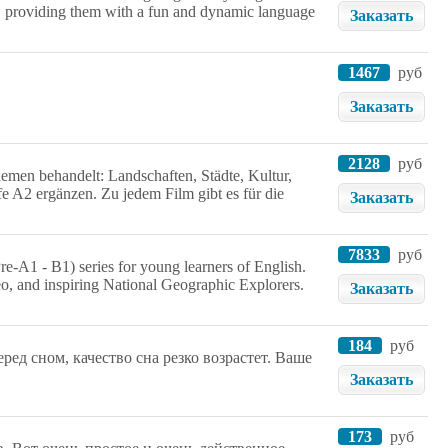
e, providing them with a fun and dynamic language
Заказать
1467
руб
Заказать
2128
руб
emen behandelt: Landschaften, Städte, Kultur,
fe A2 ergänzen. Zu jedem Film gibt es für die
Заказать
7833
руб
re-A1 - B1) series for young learners of English.
eo, and inspiring National Geographic Explorers.
Заказать
184
руб
ред сном, качество сна резко возрастет. Ваше
Заказать
173
руб