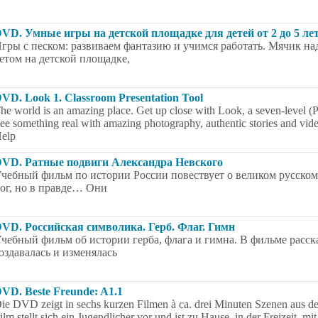
VD. Умные игры на детской площадке для детей от 2 до 5 лет
гры с песком: развиваем фантазию и учимся работать. Мячик на
етом на детской площадке,
VD. Look 1. Classroom Presentation Tool
he world is an amazing place. Get up close with Look, a seven-level (P
ee something real with amazing photography, authentic stories and vid
elp
VD. Ратные подвиги Александра Невского
чебный фильм по истории России повествует о великом русском
ог, но в правде… Они
VD. Российская символика. Герб. Флаг. Гимн
чебный фильм об истории герба, флага и гимна. В фильме расска
оздавалась и изменялась
VD. Beste Freunde: A1.1
ie DVD zeigt in sechs kurzen Filmen à ca. drei Minuten Szenen aus de
ilm stellt sich ein Jugendlicher vor und ist zu Hause, in der Freizeit, 