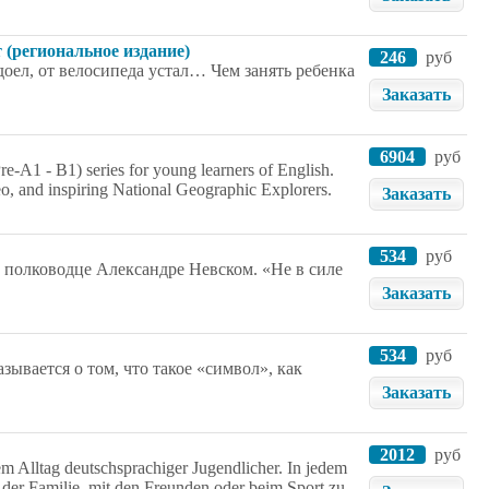
 (региональное издание)
246
руб
доел, от велосипеда устал… Чем занять ребенка
Заказать
6904
руб
re-A1 - B1) series for young learners of English.
eo, and inspiring National Geographic Explorers.
Заказать
534
руб
 полководце Александре Невском. «Не в силе
Заказать
534
руб
зывается о том, что такое «символ», как
Заказать
2012
руб
m Alltag deutschsprachiger Jugendlicher. In jedem
mit der Familie, mit den Freunden oder beim Sport zu