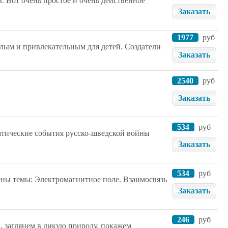
в. Вот очень простое и очень действенное
Заказать
1977
руб
ёлым и привлекательным для детей. Создатели
Заказать
2540
руб
Заказать
534
руб
матические события русско-шведской войны
Заказать
534
руб
ны темы: Электромагнитное поле. Взаимосвязь
Заказать
246
руб
 заглянем в дикую природу, покажем