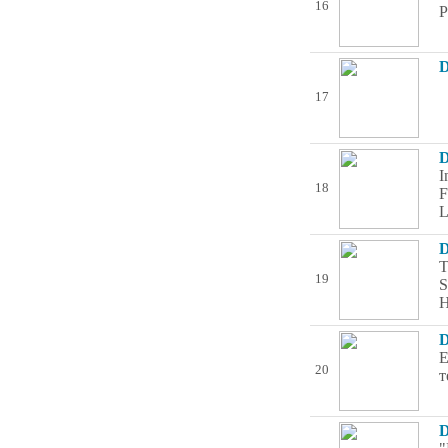
16
P
D
17
D
I
18
F
L
D
T
19
S
H
D
Е
20
т
D