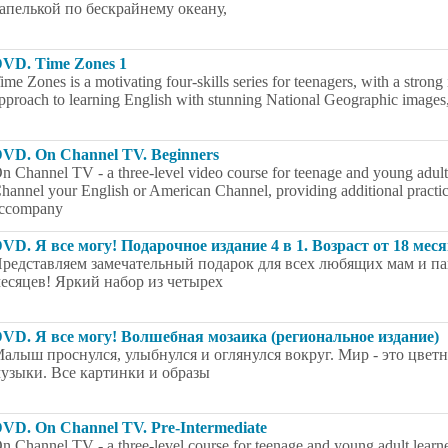
апелькой по бескрайнему океану,
VD. Time Zones 1
ime Zones is a motivating four-skills series for teenagers, with a stron
pproach to learning English with stunning National Geographic images, 
VD. On Channel TV. Beginners
n Channel TV - a three-level video course for teenage and young adult 
hannel your English or American Channel, providing additional practice f
ccompany
VD. Я все могу! Подарочное издание 4 в 1. Возраст от 18 мес
редставляем замечательный подарок для всех любящих мам и п
есяцев! Яркий набор из четырех
VD. Я все могу! Волшебная мозаика (региональное издание)
алыш проснулся, улыбнулся и оглянулся вокруг. Мир - это цветн
узыки. Все картинки и образы
VD. On Channel TV. Pre-Intermediate
n Channel TV - a three-level course for teenage and young adult learne