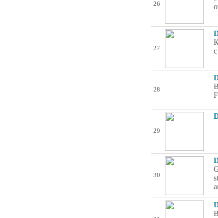
26
о
D
К
27
с
D
В
28
F
D
29
D
G
30
s
a
D
В