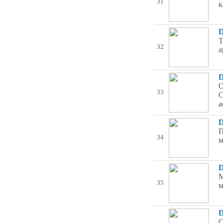
31
к
D
T
32
a
D
O
33
C
a
D
П
34
м
D
М
35
м
D
O