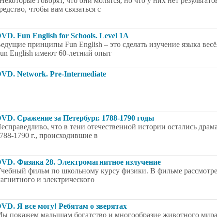
Некоторые говорят, что они молятся, но что у них нет результато
редство, чтобы вам связаться с
VD. Fun English for Schools. Level 1A
едущие принципы Fun English – это сделать изучение языка вес
un English имеют 60-летний опыт
VD. Network. Pre-Intermediate
VD. Сражение за Петербург. 1788-1790 годы
есправедливо, что в тени отечественной истории остались дра
788-1790 г., происходившие в
VD. Физика 28. Электромагнитное излучение
чебный фильм по школьному курсу физики. В фильме рассмотре
агнитного и электрического
VD. Я все могу! Ребятам о зверятах
ы покажем малышам богатство и многообразие животного мира,