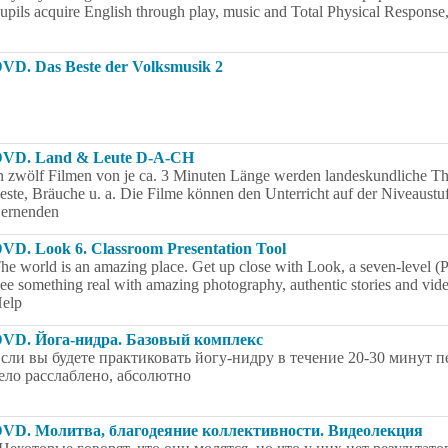
upils acquire English through play, music and Total Physical Respons
VD. Das Beste der Volksmusik 2
VD. Land & Leute D-A-CH
n zwölf Filmen von je ca. 3 Minuten Länge werden landeskundliche Th
este, Bräuche u. a. Die Filme können den Unterricht auf der Niveaustu
ernenden
VD. Look 6. Classroom Presentation Tool
he world is an amazing place. Get up close with Look, a seven-level (P
ee something real with amazing photography, authentic stories and vid
elp
VD. Йога-нидра. Базовый комплекс
сли вы будете практиковать йогу-нидру в течение 20-30 минут пе
ело расслаблено, абсолютно
VD. Молитва, благодеяние коллективности. Видеолекция