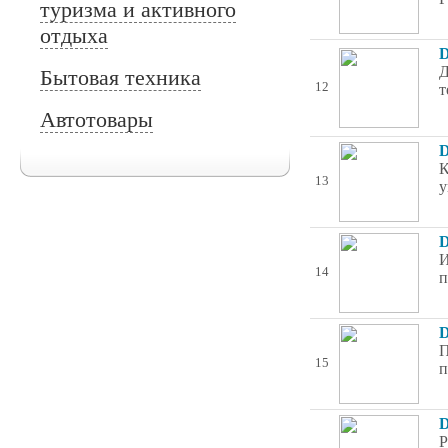
туризма и активного
отдыха
D
Д
Бытовая техника
12
т
Автотовары
D
К
13
у
D
И
14
п
D
П
15
п
D
P