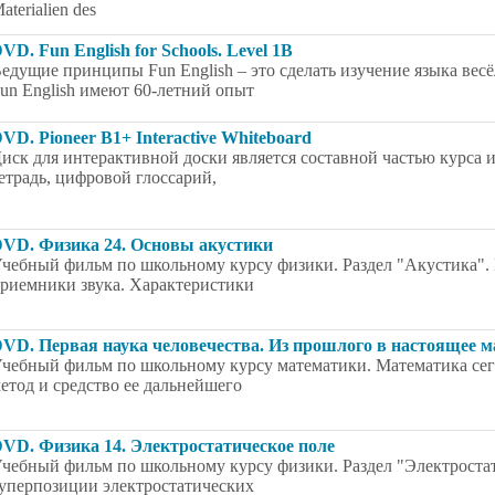
aterialien des
VD. Fun English for Schools. Level 1B
едущие принципы Fun English – это сделать изучение языка вес
un English имеют 60-летний опыт
VD. Pioneer B1+ Interactive Whiteboard
иск для интерактивной доски является составной частью курса
етрадь, цифровой глоссарий,
VD. Физика 24. Основы акустики
чебный фильм по школьному курсу физики. Раздел "Акустика".
риемники звука. Характеристики
VD. Первая наука человечества. Из прошлого в настоящее 
чебный фильм по школьному курсу математики. Математика сег
етод и средство ее дальнейшего
VD. Физика 14. Электростатическое поле
чебный фильм по школьному курсу физики. Раздел "Электроста
уперпозиции электростатических