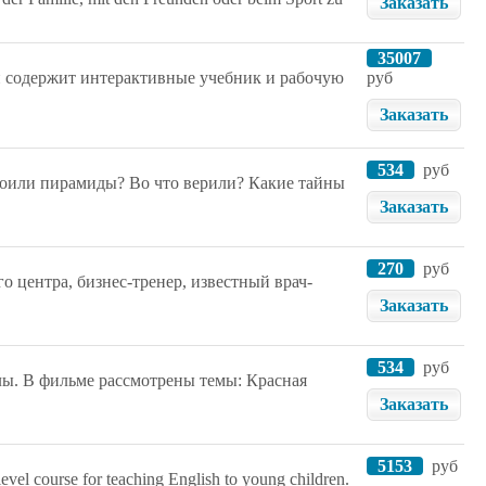
Заказать
35007
 и содержит интерактивные учебник и рабочую
руб
Заказать
534
руб
троили пирамиды? Во что верили? Какие тайны
Заказать
270
руб
 центра, бизнес-тренер, известный врач-
Заказать
534
руб
ы. В фильме рассмотрены темы: Красная
Заказать
5153
руб
evel course for teaching English to young children.