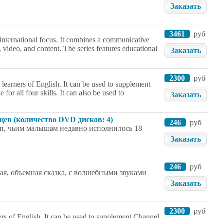
Заказать
3461
руб
g international focus. It combines a communicative
video, and content. The series features educational
Заказать
2300
руб
learners of English. It can be used to supplement
or all four skills. It can also be used to
Заказать
яцев (количество DVD дисков: 4)
246
руб
ап, чьим малышам недавно исполнилось 18
Заказать
246
руб
ая, объемная сказка, с волшебными звуками
Заказать
2300
руб
rs of English. It can be used to supplement Channel