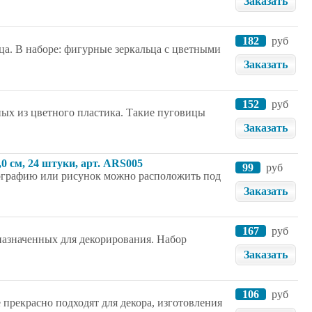
Заказать
182
руб
ца. В наборе: фигурные зеркальца с цветными
Заказать
152
руб
ных из цветного пластика. Такие пуговицы
Заказать
0 см, 24 штуки, арт. ARS005
99
руб
тографию или рисунок можно расположить под
Заказать
167
руб
назначенных для декорирования. Набор
Заказать
106
руб
прекрасно подходят для декора, изготовления