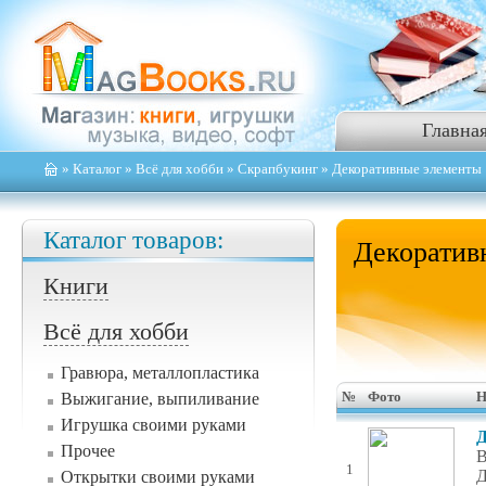
Главна
»
Каталог
»
Всё для хобби
»
Скрапбукинг
» Декоративные элементы
Каталог товаров:
Декоратив
Книги
Всё для хобби
Гравюра, металлопластика
Выжигание, выпиливание
№
Фото
Н
Игрушка своими руками
Д
Прочее
В
1
Д
Открытки своими руками