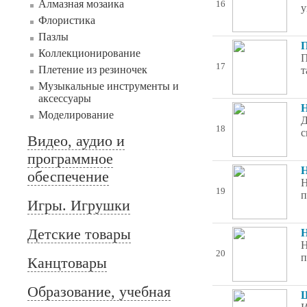
Алмазная мозаика
16
у
Флористика
Пазлы
П
Коллекционирование
П
17
Плетение из резиночек
т
Музыкальные инструменты и
аксессуары
Н
Моделирование
Д
18
с
Видео, аудио и
программное
Н
обеспечение
Н
19
п
Игры. Игрушки
Детские товары
Н
Н
20
п
Канцтовары
Образование, учебная
Ш