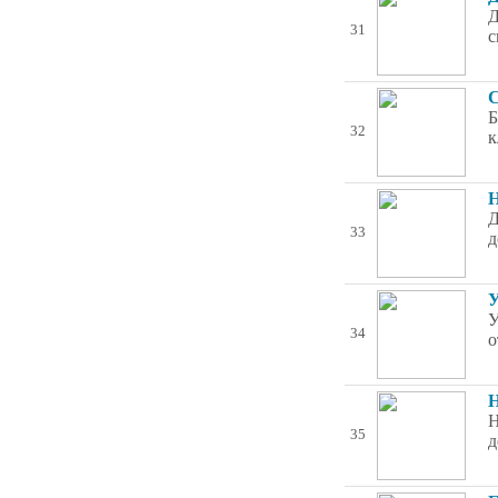
Д
31
с
С
Б
32
к
Н
Д
33
д
У
У
34
о
Н
Н
35
д