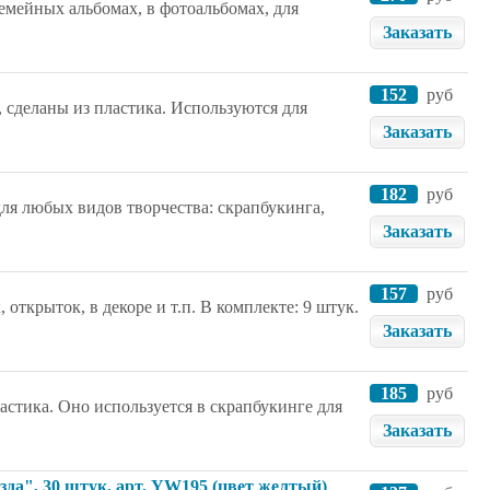
емейных альбомах, в фотоальбомах, для
Заказать
152
руб
сделаны из пластика. Используются для
Заказать
182
руб
для любых видов творчества: скрапбукинга,
Заказать
157
руб
открыток, в декоре и т.п. В комплекте: 9 штук.
Заказать
185
руб
стика. Оно используется в скрапбукинге для
Заказать
да", 30 штук, арт. YW195 (цвет желтый)