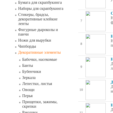
Бумага для скрапбукинга
Наборы для скрапбукинга
С
Стикеры, брадсы,
Н
декоративные клейкие
7
ф
ленты
Фигурные дыроколы и
панчи
Н
Ножи для вырубки
Н
8
п
Чипборды
Декоративные элементы
Н
Бабочки, насекомые
Д
Банты
9
л
Бубенчики
Зеркала
Д
Лепестки, листья
Д
Овощи
10
и
Перья
Прищепки, зажимы,
Н
скрепки
Д
Ракушки
11