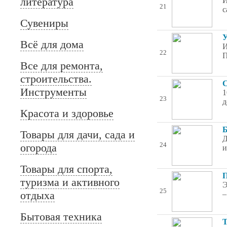
литература
И
21
с
Сувениры
У
Всё для дома
И
22
П
Все для ремонта,
строительства.
С
Инструменты
1
23
д
Красота и здоровье
Б
Товары для дачи, сада и
Д
огорода
24
и
Товары для спорта,
П
туризма и активного
Э
25
отдыха
–
Бытовая техника
Т