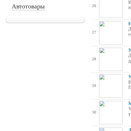
И
Автотовары
26
п
Н
Д
27
с
У
Д
28
д
У
И
29
П
М
У
30
у
Д