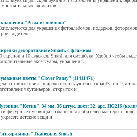
спользуются для скрапбукинга, изготовления украшений, оформл
амостоятельных элементов
крашения "Розы из войлока"
спользуются для украшения фотоальбомов, подарков, фоторамок, о
роизводитель:
крепки декоративные Smash, с флажком
0 скрепок и 10 флажков Smash для смэшбука. Удобно чтобы выде
ополнительные аксессуары, украшения,
умажные цветы "Clover Pansy" (11411471)
екоративные цветы широко используются в скрапбукинге, а такж
зготовления бутоньерок, открыток и
уговица "Котик", 34 мм, 36 штук, цвет: 32, арт. HG216 (коли
ти фигурные пуговицы созданы для любителей мастерить поделк
 украсьте детские вещи и
эги-ярлычки "Тканевые. Smash"