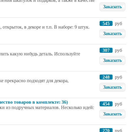
ения шкатулок и подарков, а также в качестве
Заказать
545
руб
ткрыток, в декоре и т.п. В наборе: 9 штук.
Заказать
307
руб
лить какую нибудь деталь. Используйте
Заказать
248
руб
е прекрасно подходят для декора,
Заказать
чество товаров в комплекте: 36)
454
руб
и из подручных материалов. Несколько идей:
Заказать
270
руб