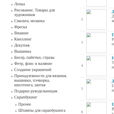
Лепка
Рисование. Товары для
Д
художников
Д
2
Смальта, мозаика
м
Фреска
Вязание
П
Квиллинг
Р
3
п
Декупаж
Вышивка
Бисер, пайетки, стразы
Н
Т
Фетр, флис и валяние
4
и
Создание украшений
Принадлежности для вязания,
вышивки, пэчворка,
Д
квилтинга, шитья
Ц
5
и
Подарки рукодельницам
Скрапбукинг
Прочее
Ц
В
Штампы для скрапбукинга
6
у