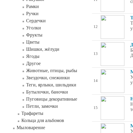
с
Рамки
Ручки
Т
Сердечки
Т
12
Уголки
у
Фрукты
Цветы
Д
Шишки, жёлуди
Б
13
Д
Ягоды
Другое
Животные, птицы, рыбы
М
У
Звездочки, снежинки
14
у
Теги, ярлыки, шильдики
Бутылочки, баночки
Н
Пуговицы декоративные
Н
Петли, замочки
15
т
Трафареты
Кольца для альбомов
М
Мыловарение
У