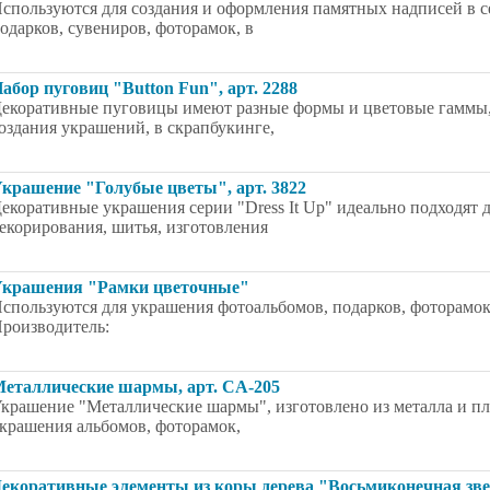
спользуются для создания и оформления памятных надписей в с
одарков, сувениров, фоторамок, в
абор пуговиц "Button Fun", арт. 2288
екоративные пуговицы имеют разные формы и цветовые гаммы, 
оздания украшений, в скрапбукинге,
крашение "Голубые цветы", арт. 3822
екоративные украшения серии "Dress It Up" идеально подходят 
екорирования, шитья, изготовления
крашения "Рамки цветочные"
спользуются для украшения фотоальбомов, подарков, фоторамок, 
роизводитель:
еталлические шармы, арт. CА-205
крашение "Металлические шармы", изготовлено из металла и пла
крашения альбомов, фоторамок,
екоративные элементы из коры дерева "Восьмиконечная звез