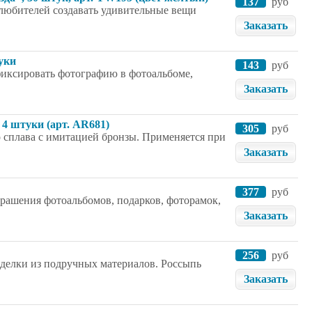
137
руб
 любителей создавать удивительные вещи
Заказать
уки
143
руб
фиксировать фотографию в фотоальбоме,
Заказать
 4 штуки (арт. AR681)
305
руб
о сплава с имитацией бронзы. Применяется при
Заказать
377
руб
рашения фотоальбомов, подарков, фоторамок,
Заказать
256
руб
делки из подручных материалов. Россыпь
Заказать