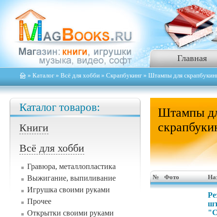
Главная
»
Каталог
»
Всё для хобби
»
Скрапбукинг
» Штампы для скрапбукин
Каталог товаров:
Штампы д
скрапбуки
Книги
Всё для хобби
Гравюра, металлопластика
Выжигание, выпиливание
№
Фото
На
Игрушка своими руками
Ре
Прочее
ш
"C
Открытки своими руками