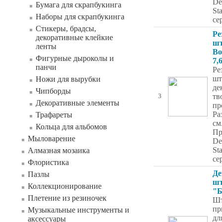
De
Бумага для скрапбукинга
St
Наборы для скрапбукинга
се
Стикеры, брадсы,
Ре
декоративные клейкие
шт
ленты
Bo
Фигурные дыроколы и
7,
панчи
Ре
шт
Ножи для вырубки
де
Чипборды
тв
3
Декоративные элементы
пр
Ра
Трафареты
см
Кольца для альбомов
Пр
Мыловарение
De
St
Алмазная мозаика
се
Флористика
Де
Пазлы
ш
Коллекционирование
"
Плетение из резиночек
Ш
пр
Музыкальные инструменты и
дл
аксессуары