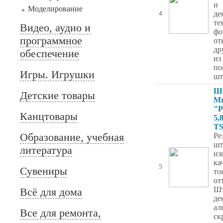
и
Моделирование
де
4
те
Видео, аудио и
фо
программное
от
др
обеспечение
из
по
Игры. Игрушки
шт
Ш
Детские товары
Mr
"Р
Канцтовары
5,
TS
Образование, учебная
Ре
шт
литература
из
ка
5
Сувениры
то
от
Шт
Всё для дома
де
ал
Все для ремонта,
ск