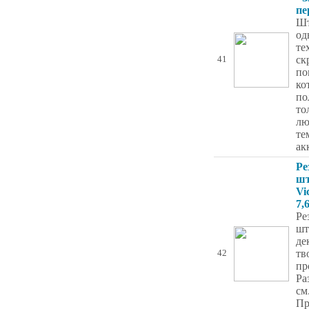
пе
Шт
од
те
ск
41
по
ко
по
то
лю
те
ак
Ре
шт
Vi
7,
Ре
шт
де
тв
42
пр
Ра
см
Пр