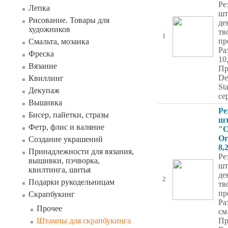
Ре
Лепка
шт
Рисование. Товары для
де
художников
тв
1
пр
Смальта, мозаика
Ра
Фреска
10
Вязание
Пр
De
Квиллинг
St
Декупаж
се
Вышивка
Ре
Бисер, пайетки, стразы
ш
Фетр, флис и валяние
"C
Or
Создание украшений
8,
Принадлежности для вязания,
Ре
вышивки, пэчворка,
шт
квилтинга, шитья
де
2
Подарки рукодельницам
тв
пр
Скрапбукинг
Ра
Прочее
см
Штампы для скрапбукинга
Пр