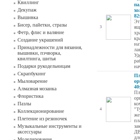
Квиллинг
па
Декупаж
хо
82
Вышивка
Эт
Бисер, пайетки, стразы
ящ
3
Фетр, флис и валяние
хр
кр
Создание украшений
на
Принадлежности для вязания,
ла
вышивки, пэчворка,
Уд
квилтинга, шитья
ра
Подарки рукодельницам
на
Скрапбукинг
Пл
Мыловарение
ор
40
Алмазная мозаика
Пл
Флористика
ор
Пазлы
ко
"Т
4
Коллекционирование
же
Плетение из резиночек
пл
Музыкальные инструменты и
за
аксессуары
ДВ
дл
Моделирование