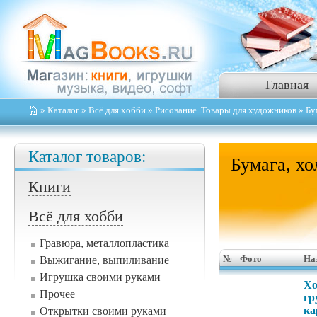
Главная
»
Каталог
»
Всё для хобби
»
Рисование. Товары для художников
» Бу
Каталог товаров:
Бумага, хо
Книги
Всё для хобби
Гравюра, металлопластика
Выжигание, выпиливание
№
Фото
На
Игрушка своими руками
Хо
Прочее
гр
ка
Открытки своими руками