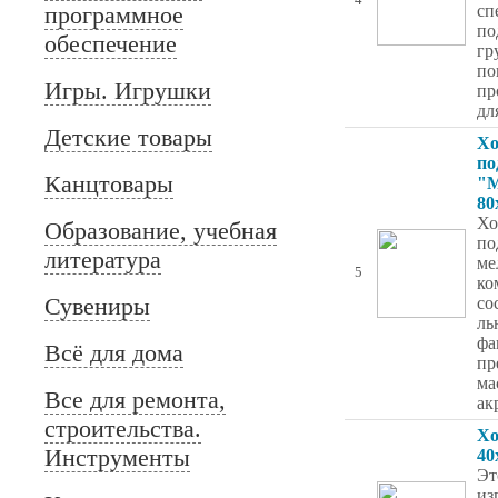
4
программное
сп
по
обеспечение
гр
по
Игры. Игрушки
пр
дл
Детские товары
Хо
по
Канцтовары
"М
80
Хо
Образование, учебная
по
литература
ме
5
ко
Сувениры
со
ль
фа
Всё для дома
пр
ма
Все для ремонта,
ак
строительства.
Хо
Инструменты
40
Эт
из