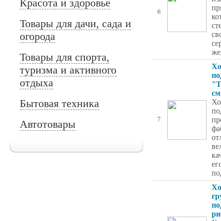
Красота и здоровье
пр
6
ко
Товары для дачи, сада и
ст
огорода
св
се
же
Товары для спорта,
Хо
туризма и активного
по
отдыха
"Т
см
Бытовая техника
Хо
по
пр
7
Автотовары
фа
от
ве
ка
ег
по
Хо
гр
по
ри