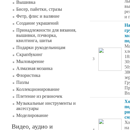
ль
Вышивка
вы
Бисер, пайетки, стразы
ре
Фетр, флис и валяние
и 
Создание украшений
На
Принадлежности для вязания,
гр
вышивки, пэчворка,
хо
квилтинга, шитья
по
Ма
Подарки рукодельницам
хл
Скрапбукинг
18
3
Мыловарение
30
50
Алмазная мозаика
38
Флористика
зе
Пазлы
Гр
Пр
Коллекционирование
Br
Плетение из резиночек
Хо
Музыкальные инструменты и
по
аксессуары
ри
Моделирование
см
Хо
Видео, аудио и
на