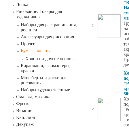
"B
Лепка
На
Рисование. Товары для
см
художников
ме
Гр
Наборы для раскрашивания,
1
на
росписи
ис
Аксессуары для рисования
ра
Прочее
те
ак
Бумага, холсты
кр
Холсты и другие основы
Пр
дл
Карандаши, фломастеры,
краски
Хо
Мольберты и доски для
по
рисования
"Р
кр
Наборы художественные
60
Смальта, мозаика
Хо
Фреска
по
"Р
2
Вязание
кр
Квиллинг
ко
Декупаж
со