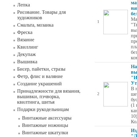
ма
Лепка
на
Рисование. Товары для
бе
художников
Ма
1
"Т
Смальта, мозаика
вы
Фреска
пр
Вязание
пр
пл
Квиллинг
бе
Декупаж
ко
Вышивка
На
Бисер, пайетки, стразы
вы
Фетр, флис и валяние
"И
Ут
Создание украшений
В 
Принадлежности для вязания,
ше
2
вышивки, пэчворка,
бу
квилтинга, шитья
(1 
Подарки рукодельницам
ка
10
Винтажные аксессуары
Ко
Винтажные ножницы
Из
Винтажные шкатулки
"Л