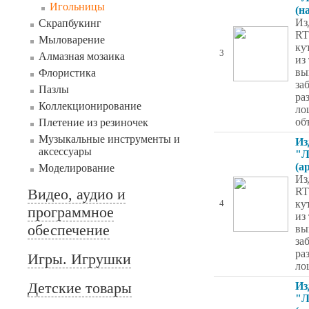
Игольницы
(н
Из
Скрапбукинг
RT
Мыловарение
ку
3
Алмазная мозаика
из
вы
Флористика
за
Пазлы
ра
Коллекционирование
ло
об
Плетение из резиночек
Музыкальные инструменты и
Из
аксессуары
"Л
(а
Моделирование
Из
Видео, аудио и
RT
ку
4
программное
из
обеспечение
вы
за
ра
Игры. Игрушки
ло
Детские товары
Из
"Л