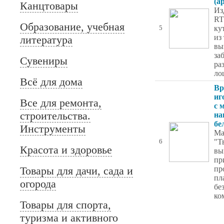
(а
Канцтовары
Из
RT
Образование, учебная
ку
5
из
литература
вы
за
Сувениры
ра
ло
Всё для дома
Вр
иг
Все для ремонта,
с 
строительства.
на
бе
Инструменты
Ма
"Т
6
Красота и здоровье
вы
пр
Товары для дачи, сада и
пр
пл
огорода
бе
ко
Товары для спорта,
туризма и активного