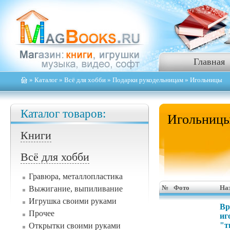
Главная
»
Каталог
»
Всё для хобби
»
Подарки рукодельницам
» Игольницы
Каталог товаров:
Игольниц
Книги
Всё для хобби
Гравюра, металлопластика
Выжигание, выпиливание
№
Фото
На
Игрушка своими руками
Вр
Прочее
иг
"т
Открытки своими руками