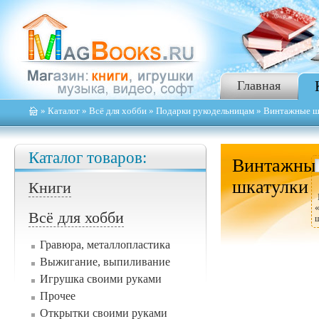
Главная
»
Каталог
»
Всё для хобби
»
Подарки рукодельницам
» Винтажные ш
Каталог товаров:
Винтажны
шкатулки
Книги
Всё для хобби
Гравюра, металлопластика
Выжигание, выпиливание
Игрушка своими руками
Прочее
Открытки своими руками