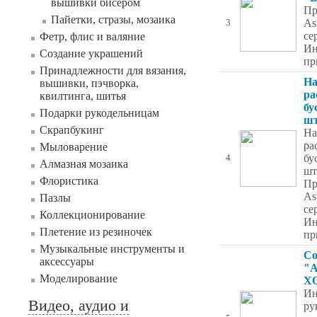
вышивки бисером
Пр
Пайетки, стразы, мозаика
As
3
се
Фетр, флис и валяние
Ин
Создание украшений
пр
Принадлежности для вязания,
На
вышивки, пэчворка,
ра
квилтинга, шитья
бу
Подарки рукодельницам
шт
Скрапбукинг
На
ра
Мыловарение
бу
4
Алмазная мозаика
шт
Флористика
Пр
As
Пазлы
се
Коллекционирование
Ин
Плетение из резиночек
пр
Музыкальные инструменты и
Со
аксессуары
"А
Моделирование
X
Ин
Видео, аудио и
ру