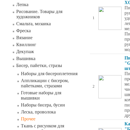
X
Лепка
Пи
Рисование. Товары для
ру
художников
уд
1
ле
Смальта, мозаика
ме
Фреска
Пи
Вязание
пр
ру
Квиллинг
мо
Декупаж
П
Вышивка
"G
Бисер, пайетки, стразы
шт
Наборы для бисероплетения
Пи
пр
Аппликации с бисером,
ме
пайетками, стразами
2
чи
Готовые наборы для
шв
вышивки
ко
Наборы бисера, бусин
пи
пр
Леска, проволока
др
Прочее
Ка
Ткань с рисунком для
"Б