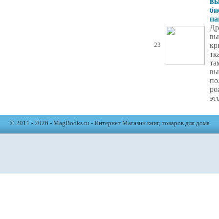
в
би
па
Др
вы
кр
23
тк
та
вы
по
ро
эт
© 2011 - 2026 - MagBooks.ru - Интернет Магазин книг, товаров для дома