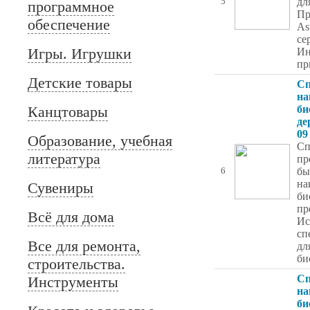
дл
5
программное
Пр
обеспечение
As
се
Игры. Игрушки
Ин
пр
Детские товары
Сп
на
Канцтовары
би
де
09
Образование, учебная
Сп
литература
пр
бы
6
на
Сувениры
би
пр
Всё для дома
Ис
сп
Все для ремонта,
дл
би
строительства.
Сп
Инструменты
на
би