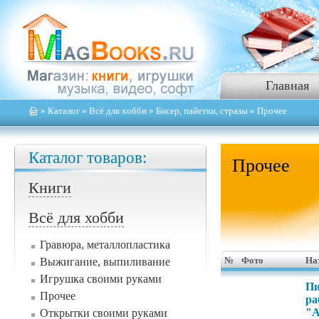
Главная
»
Каталог
»
Всё для хобби
»
Бисер, пайетки, стразы
» Прочее
Каталог товаров:
Прочее
Книги
Всё для хобби
Гравюра, металлопластика
Выжигание, выпиливание
№
Фото
На
Игрушка своими руками
Пи
Прочее
ра
"А
Открытки своими руками