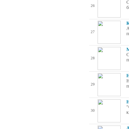
С
26
б
К
А
27
п
М
С
28
п
Н
Н
29
п
Н
"
30
к
А