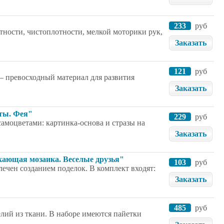
233
руб
атности, чистоплотности, мелкой моторики рук,
Заказать
121
руб
– превосходный материал для развития
Заказать
еты. Фея"
229
руб
самоцветами: картинка-основа и стразы на
Заказать
кающая мозаика. Веселые друзья"
103
руб
лечен созданием поделок. В комплект входят:
Заказать
485
руб
елий из ткани. В наборе имеются пайетки