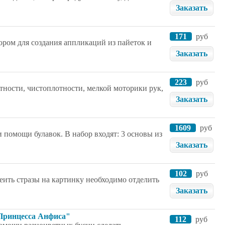
Заказать
171
руб
ором для создания аппликаций из пайеток и
Заказать
223
руб
атности, чистоплотности, мелкой моторики рук,
Заказать
1609
руб
 помощи булавок. В набор входят: 3 основы из
Заказать
102
руб
леить стразы на картинку необходимо отделить
Заказать
Принцесса Анфиса"
112
руб