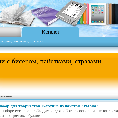
Каталог
я
исером, пайетками, стразами
и с бисером, пайетками, стразами
азвание
абор для творчества. Картина из пайеток "Рыбка"
 наборе есть все необходимое для работы: - основа из пенопласта 
азных цветов, - булавки, -