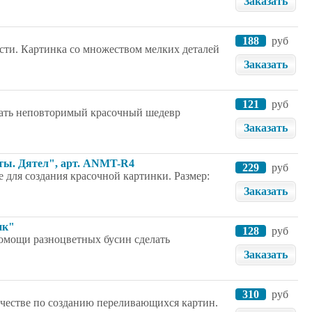
Заказать
188
руб
сти. Картинка со множеством мелких деталей
Заказать
121
руб
здать неповторимый красочный шедевр
Заказать
еты. Дятел", арт. ANMT-R4
229
руб
 для создания красочной картинки. Размер:
Заказать
ик"
128
руб
помощи разноцветных бусин сделать
Заказать
310
руб
рчестве по созданию переливающихся картин.