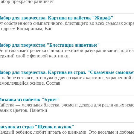
абор прекрасно развивает
абор для творчества. Картина из пайеток "Жираф"
т собственного симпатичного, блестящего во всех смыслах жир
ндреем Копыриным, Вас
абор для творчества "Блестящие животные"
н познакомит ребенка с новой техникой разукрашивания: для н
ерхний слой с фоновой картинки,
абор для творчества. Картина из страз. "Сказочные самоцв
 наборе есть все, что нужно для создания картины, украшенной 
амоклеящейся основе. Состав:
озаика из пайеток "Букет"
айетка — маленькая блестка, элемент декора для различных изд
азных цветов. Пайетки
исунок из страз "Щенок и жучок"
аждый ребенок любит играть со щенками. Это веселые и добрые 