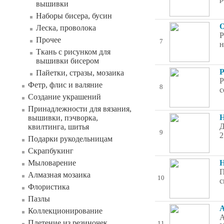
вышивки
Наборы бисера, бусин
О
Леска, проволока
Р
Прочее
7
н
Ткань с рисунком для
вышивки бисером
Р
Пайетки, стразы, мозаика
Р
Фетр, флис и валяние
8
с
Создание украшений
Принадлежности для вязания,
Н
вышивки, пэчворка,
Д
квилтинга, шитья
9
2
Подарки рукодельницам
Скрапбукинг
Мыловарение
Н
П
Алмазная мозаика
10
с
Флористика
Пазлы
А
Коллекционирование
А
Плетение из резиночек
11