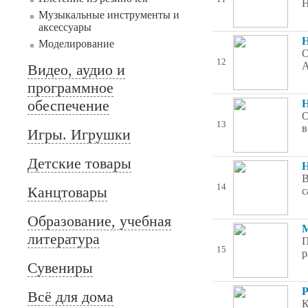
Н
Музыкальные инструменты и
аксессуары
Н
Моделирование
О
12
А
Видео, аудио и
программное
обеспечение
Н
О
13
в
Игры. Игрушки
Детские товары
Н
В
14
Канцтовары
с
Образование, учебная
М
литература
П
15
р
Сувениры
Р
Всё для дома
К