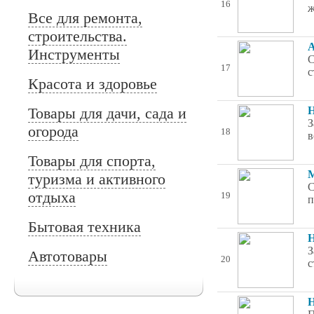
16
ж
Все для ремонта,
строительства.
А
Инструменты
С
17
с
Красота и здоровье
Товары для дачи, сада и
Н
З
огорода
18
в
Товары для спорта,
М
туризма и активного
С
отдыха
19
п
Бытовая техника
Н
З
Автотовары
20
с
Н