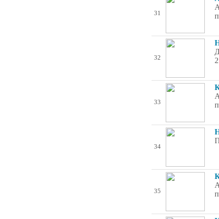
А
31
п
Н
Д
32
2
К
А
33
п
Н
П
34
К
А
35
п