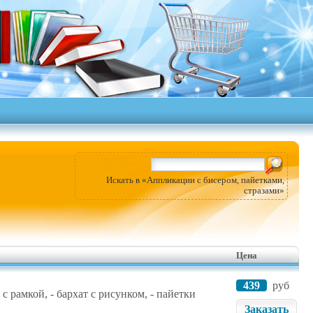
Искать в «Аппликации с бисером, пайетками,
стразами»
Цена
439
руб
с рамкой, - бархат с рисунком, - пайетки
Заказать