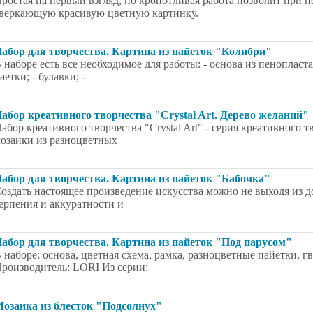
ростая на первый взгляд, но кропотливая работа позволит при 
веркающую красивую цветную картинку.
абор для творчества. Картина из пайеток "Колибри"
 наборе есть все необходимое для работы: - основа из пенопласта
аетки; - булавки; -
абор креативного творчества "Crystal Art. Дерево желаний"
абор креативного творчества "Crystal Art" - серия креативного 
озаики из разноцветных
абор для творчества. Картина из пайеток "Бабочка"
оздать настоящее произведение искусства можно не выходя из 
ерпения и аккуратности и
абор для творчества. Картина из пайеток "Под парусом"
 наборе: основа, цветная схема, рамка, разноцветные пайетки, гв
роизводитель: LORI Из серии:
озаика из блесток "Подсолнух"