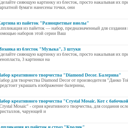
делайте сияющую картинку из блесток, просто накалывая их пр
архатной бумаги нанесены точки, они
артина из пайеток "Разноцветные виолы"
ппликация из пайеток — набор, предназначенный для создания 
омощью наборов этой серии Ваш
озаика из блесток "Музыка", 3 штуки
делайте сияющую картинку из блесток, просто накалывая их при
енопласта, 3 картинки на
абор креативного творчества "Diamond Decor. Балерина"
абор для творчества Diamond Decor от производителя "Данко То
редстоит украшать изображение балерины,
абор креативного творчества "Crystal Mosaic. Кот с бабочко
Crystal Mosaic" - серия креативного творчества, для создания о
ристаллов, чарующей и
ппликация из пайеток и страз "Кролик"