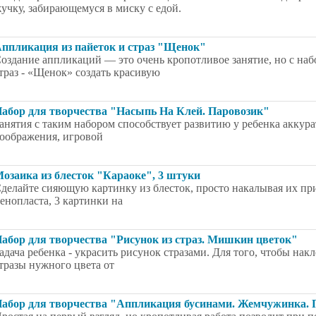
учку, забирающемуся в миску с едой.
ппликация из пайеток и страз "Щенок"
оздание аппликаций — это очень кропотливое занятие, но с наб
траз - «Щенок» создать красивую
абор для творчества "Насыпь На Клей. Паровозик"
анятия с таким набором способствует развитию у ребенка аккур
оображения, игровой
озаика из блесток "Караоке", 3 штуки
делайте сияющую картинку из блесток, просто накалывая их при
енопласта, 3 картинки на
абор для творчества "Рисунок из страз. Мишкин цветок"
адача ребенка - украсить рисунок стразами. Для того, чтобы нак
тразы нужного цвета от
абор для творчества "Аппликация бусинами. Жемчужинка. 