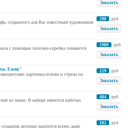
Заказать
290
руб
афа, созданного для Вас известным художником
Заказать
1989
руб
ачала с помощью палочки-скребка снимается
Заказать
еты. Ежик"
229
руб
самоцветами: картинка-основа и стразы на
Заказать
484
руб
елий из ткани. В наборе имеются пайетки
Заказать
102
руб
создания, которые радуются всему, даже