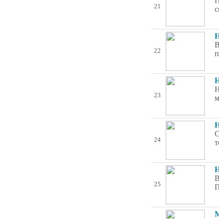
П
21
с
Н
В
22
п
Н
Н
23
м
Н
С
24
т
Н
В
25
П
М