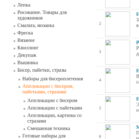
Лепка
Рисование. Товары для
Н
художников
З
2
Смальта, мозаика
в
Фреска
Вязание
Р
Квиллинг
Р
3
д
Декупаж
Вышивка
Бисер, пайетки, стразы
Н
В
Наборы для бисероплетения
4
с
Аппликации с бисером,
пайетками, стразами
Н
Аппликации с бисером
Э
Аппликации с пайетками
5
о
Аппликации, картины со
стразами
М
Смешанная техника
П
Готовые наборы для
6
р