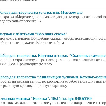
снова для творчества со стразами. Морское дно
аскраска «Морское дно» поможет раскрыть творческие способно
адолго займёт ребёнка. В
исунок с пайетками "Весенняя сказка"
исунок с паетками Волшебная сказка - набор, позволяющий со
обственными руками. В составе набора
абор для творчества. Картина из страз. "Сказочные самоцв
етали из страз-жемчугов разного цвета на самоклеющейся основе
1x29,5 см. Производитель: Артэ
абор для творчества "Аппликация бусинами. Котенок-озорн
ростая на первый взгляд, но кропотливая работа позволит при 
веркающую красивую цветную картинку.
лмазная мозаика "Кокетка", 10x15 см, арт. 940-65589
лмазная мозаика — это новое увлекательное направление в тво