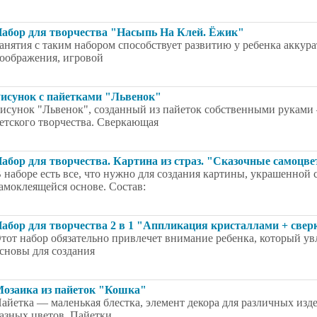
абор для творчества "Насыпь На Клей. Ёжик"
анятия с таким набором способствует развитию у ребенка аккур
оображения, игровой
исунок с пайетками "Львенок"
исунок "Львенок", созданный из пайеток собственными руками 
етского творчества. Сверкающая
абор для творчества. Картина из страз. "Сказочные самоцв
 наборе есть все, что нужно для создания картины, украшенной 
амоклеящейся основе. Состав:
абор для творчества 2 в 1 "Аппликация кристаллами + свер
тот набор обязательно привлечет внимание ребенка, который ув
сновы для создания
озаика из пайеток "Кошка"
айетка — маленькая блестка, элемент декора для различных изд
азных цветов. Пайетки