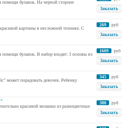
и помощи булавок. На черной стороне
Заказать
269
руб
красивой картины в несложной технике. С
Заказать
1609
руб
 помощи булавок. В набор входят: 3 основы из
Заказать
345
руб
йс" может порадовать девочек. Ребенку
Заказать
й"
380
руб
слепительно красивой мозаики из разноцветных
Заказать