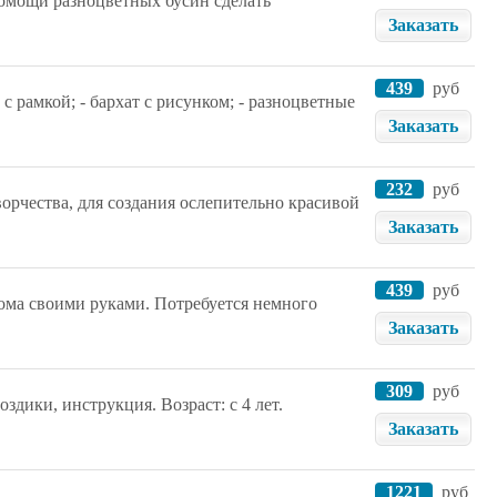
помощи разноцветных бусин сделать
Заказать
439
руб
 с рамкой; - бархат с рисунком; - разноцветные
Заказать
232
руб
творчества, для создания ослепительно красивой
Заказать
439
руб
дома своими руками. Потребуется немного
Заказать
309
руб
оздики, инструкция. Возраст: с 4 лет.
Заказать
1221
руб