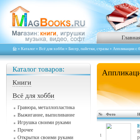
Главна
»
Каталог
»
Всё для хобби
»
Бисер, пайетки, стразы
» Аппликации с б
Каталог товаров:
Аппликаци
Книги
Всё для хобби
Гравюра, металлопластика
Выжигание, выпиливание
№
Фото
Н
Игрушка своими руками
Н
Прочее
В
1
р
Открытки своими руками