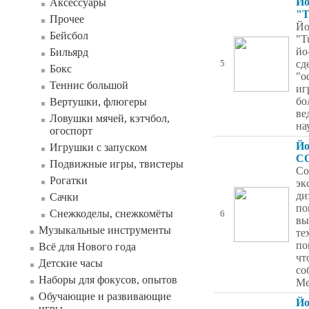
Йо
Аксессуары
"T
Прочее
Йо
Бейсбол
"T
йо
Бильярд
сд
5
Бокс
"о
Теннис большой
иг
бо
Вертушки, флюгеры
ве
Ловушки мячей, кэтчбол,
на
огоспорт
Йо
Игрушки с запуском
C
Подвижные игры, твистеры
Со
Рогатки
эк
ди
Сачки
по
Снежкоделы, снежкомёты
6
вы
Музыкальные инструменты
те
по
Всё для Нового года
чт
Детские часы
со
Наборы для фокусов, опытов
Me
Обучающие и развивающие
Йо
игры