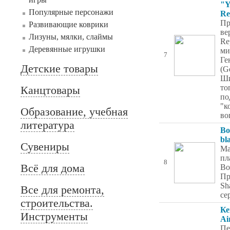
"Y
Популярные персонажи
Re
Пр
Развивающие коврики
ве
Лизуны, мялки, слаймы
Re
Деревянные игрушки
ми
7
Ге
Детские товары
(Ge
Ши
то
Канцтовары
по
"к
Образование, учебная
во
литература
Во
bl
Сувениры
Ма
пл
8
Всё для дома
Во
Пр
Sh
Все для ремонта,
се
строительства.
Ке
Инструменты
Ai
Пе