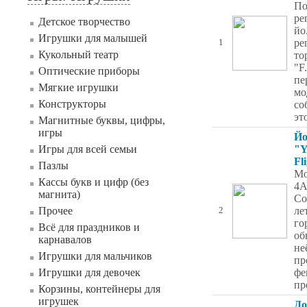
По
ре
Детское творчество
йо
Игрушки для малышей
ре
1
Кукольный театр
то
"F
Оптические приборы
пе
Мягкие игрушки
мо
Конструкторы
со
эт
Магнитные буквы, цифры,
игры
Йо
Игры для всей семьи
"Y
Fl
Пазлы
Мо
Кассы букв и цифр (без
4A
магнита)
Со
Прочее
лет
2
го
Всё для праздников и
об
карнавалов
не
Игрушки для мальчиков
пр
Игрушки для девочек
фе
пр
Корзины, контейнеры для
игрушек
До