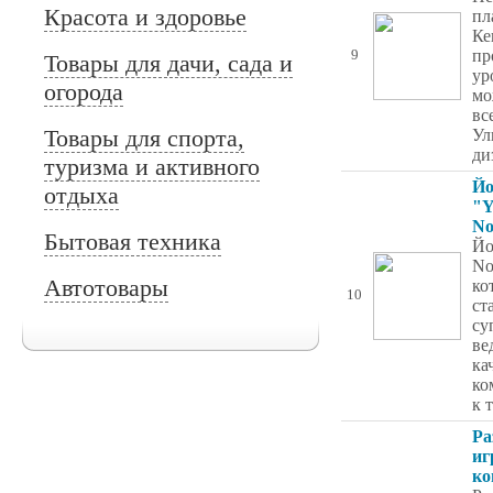
Красота и здоровье
пл
Ке
пр
9
Товары для дачи, сада и
ур
огорода
мо
вс
Товары для спорта,
Ул
ди
туризма и активного
Йо
отдыха
"Y
No
Бытовая техника
Йо
No
Автотовары
ко
10
ст
су
ве
ка
ко
к 
Ра
иг
ко