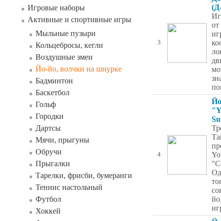
(Д
Игровые наборы
Иг
Активные и спортивные игры
от
Мыльные пузыри
иг
ко
3
Кольцебросы, кегли
ло
Воздушные змеи
дв
Йо-йо, волчки на шнурке
мо
зн
Бадминтон
по
Баскетбол
Йо
Гольф
"Y
Городки
Su
Дартсы
Тр
Та
Мячи, прыгуны
пр
Обручи
Yo
4
Прыгалки
"C
Од
Тарелки, фрисби, бумеранги
то
Теннис настольный
со
Футбол
йо
иг
Хоккей