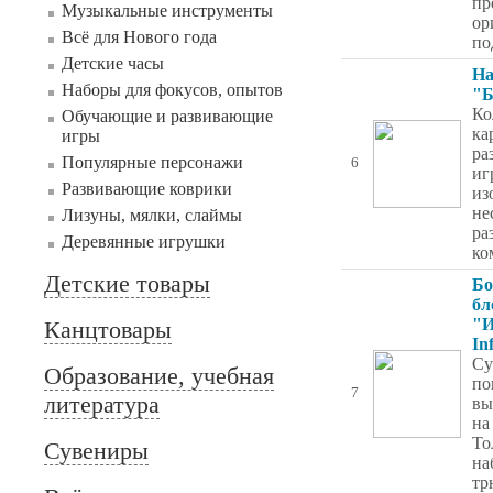
пр
Музыкальные инструменты
ор
Всё для Нового года
по
Детские часы
На
Наборы для фокусов, опытов
"Б
Ко
Обучающие и развивающие
ка
игры
ра
Популярные персонажи
6
иг
Развивающие коврики
из
не
Лизуны, мялки, слаймы
ра
Деревянные игрушки
ко
Детские товары
Бо
бл
"И
Канцтовары
In
Су
Образование, учебная
по
7
литература
вы
на
То
Сувениры
на
тр