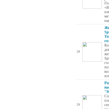
Го
«В
из
ме
на
Же
Sp
To
го
Ко
до
28
же
Sp
го
по
ко
ил
Ра
на
"Н
Со
пл
се
29