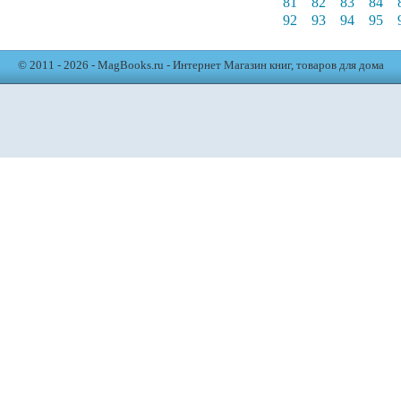
81
82
83
84
92
93
94
95
© 2011 - 2026 - MagBooks.ru - Интернет Магазин книг, товаров для дома