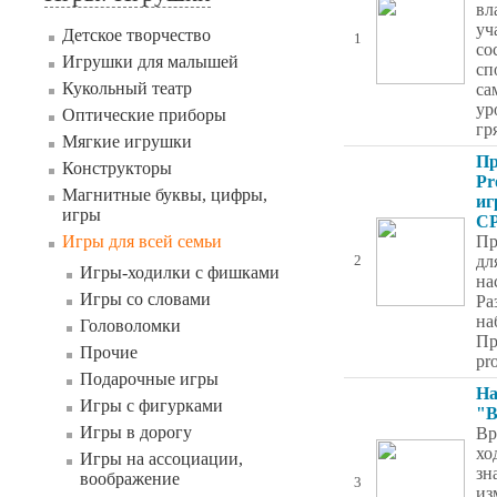
вл
уч
Детское творчество
1
со
Игрушки для малышей
сп
Кукольный театр
са
ур
Оптические приборы
гр
Мягкие игрушки
Пр
Конструкторы
Pr
Магнитные буквы, цифры,
иг
игры
CP
Игры для всей семьи
Пр
дл
2
Игры-ходилки с фишками
на
Игры со словами
Ра
на
Головоломки
Пр
Прочие
pr
Подарочные игры
На
Игры с фигурками
"В
Игры в дорогу
Вр
хо
Игры на ассоциации,
зн
воображение
3
из