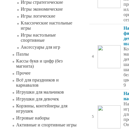
Игры стратегические
пр
Игры экономические
ил
ор
Игры логические
се
Классические настольные
игры
На
фи
Игры настольные
де
спортивные
ша
Аксессуары для игр
Ко
Пазлы
ма
4
де
Кассы букв и цифр (без
ша
магнита)
ша
Прочее
бе
Всё для праздников и
цв
карнавалов
9
Игрушки для мальчиков
На
на
Игрушки для девочек
На
Корзины, контейнеры для
иг
игрушек
дл
5
Игровые наборы
пр
Он
Активные и спортивные игры