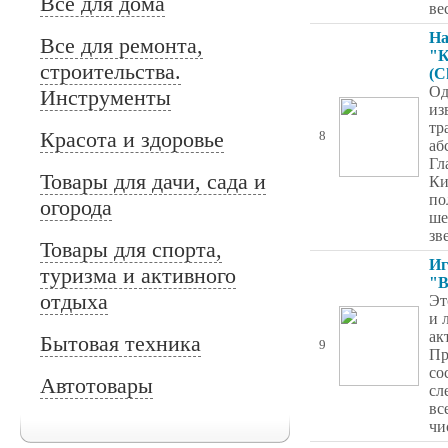
Всё для дома
ве
На
Все для ремонта,
"К
строительства.
(C
Од
Инструменты
из
тр
Красота и здоровье
8
аб
Гл
Товары для дачи, сада и
Ки
по
огорода
ше
зв
Товары для спорта,
Иг
туризма и активного
"В
отдыха
Эт
и 
ак
Бытовая техника
9
Пр
со
Автотовары
сл
вс
чи