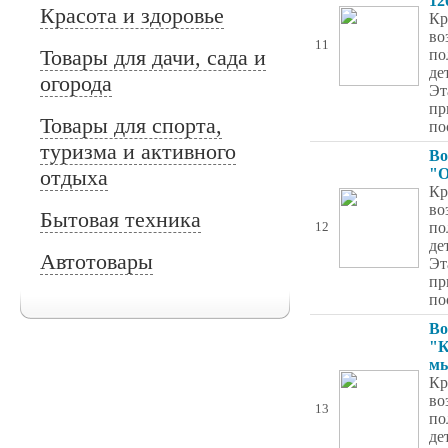
12
Красота и здоровье
Кр
во
11
Товары для дачи, сада и
по
де
огорода
Эт
пр
Товары для спорта,
по
туризма и активного
Во
отдыха
"О
Кр
во
Бытовая техника
по
12
де
Автотовары
Эт
пр
по
Во
"К
мы
Кр
во
13
по
де