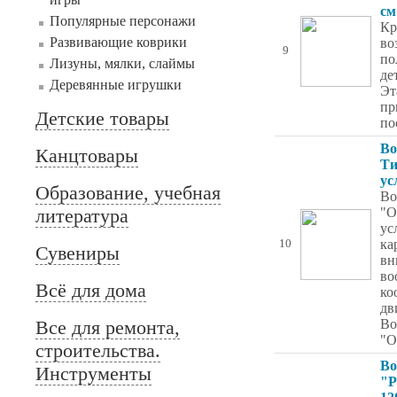
см
Популярные персонажи
Кр
Развивающие коврики
во
9
по
Лизуны, мялки, слаймы
де
Деревянные игрушки
Эт
пр
Детские товары
по
Во
Канцтовары
Ти
ус
Образование, учебная
Во
литература
"О
ус
ка
10
Сувениры
вн
во
Всё для дома
ко
дв
Все для ремонта,
Во
"О
строительства.
Во
Инструменты
"Р