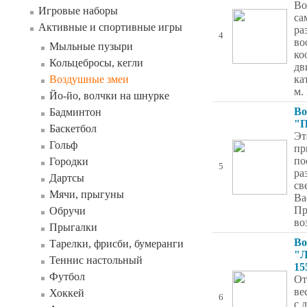
Во
Игровые наборы
са
Активные и спортивные игры
ра
4
во
Мыльные пузыри
ко
Кольцебросы, кегли
дв
Воздушные змеи
ка
м.
Йо-йо, волчки на шнурке
Во
Бадминтон
"П
Баскетбол
Эт
Гольф
пр
по
Городки
5
ра
Дартсы
св
Мячи, прыгуны
Ва
Пр
Обручи
во
Прыгалки
Во
Тарелки, фрисби, бумеранги
"Л
Теннис настольный
15
Футбол
От
ве
Хоккей
6
с 