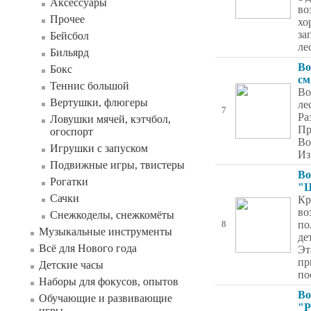
Аксессуары
во
Прочее
хо
за
Бейсбол
ле
Бильярд
Во
Бокс
см
Теннис большой
Во
Вертушки, флюгеры
ле
7
Ра
Ловушки мячей, кэтчбол,
Пр
огоспорт
Bo
Игрушки с запуском
Из
Подвижные игры, твистеры
Во
Рогатки
"Ц
Сачки
Кр
во
Снежкоделы, снежкомёты
по
8
Музыкальные инструменты
де
Всё для Нового года
Эт
пр
Детские часы
по
Наборы для фокусов, опытов
Во
Обучающие и развивающие
"Р
игры