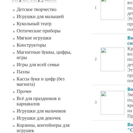
во
по
1
Детское творчество
де
Игрушки для малышей
Эт
Кукольный театр
пр
по
Оптические приборы
Мягкие игрушки
Во
см
Конструкторы
Кр
Магнитные буквы, цифры,
во
игры
по
2
Игры для всей семьи
де
Эт
Пазлы
пр
Кассы букв и цифр (без
по
магнита)
Во
Прочее
Зм
Всё для праздников и
по
3
карнавалов
вр
на
Игрушки для мальчиков
Пр
Игрушки для девочек
Во
Корзины, контейнеры для
"С
игрушек