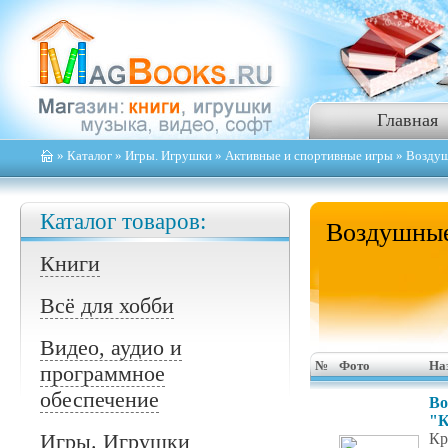
Главная
»
Каталог
»
Игры. Игрушки
»
Активные и спортивные игры
» Воздуш
Каталог товаров:
Воздушные
Книги
Всё для хобби
Видео, аудио и
№
Фото
На
программное
обеспечение
Во
"К
Игры. Игрушки
Кр