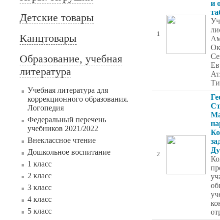
и 
та
Детские товары
Уч
ли
1
Канцтовары
Ам
Ок
Се
Образование, учебная
Ев
литература
Ат
Ти
Учебная литература для
Ге
коррекционного образования.
Ст
Логопедия
Ма
Федеральный перечень
на
учебников 2021/2022
Ко
Внеклассное чтение
за
Ду
Дошкольное воспитание
2
Ко
1 класс
пр
2 класс
уч
об
3 класс
уч
4 класс
ко
5 класс
от