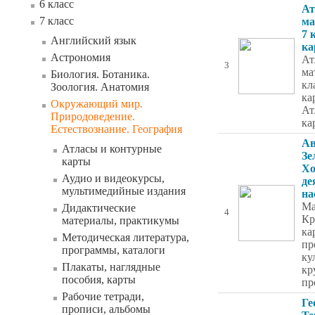
6 класс
Ат
7 класс
ма
7 
Английский язык
ка
Астрономия
Ат
3
ма
Биология. Ботаника.
кл
Зоология. Анатомия
ка
Окружающий мир.
Ат
Природоведение.
ка
Естествознание. География
Ав
Атласы и контурные
Зе
карты
Хо
Аудио и видеокурсы,
де
мультимедийные издания
на
Ма
Дидактические
4
Кр
материалы, практикумы
ка
Методическая литература,
пр
программы, каталоги
ку
Плакаты, наглядные
кр
пособия, карты
пр
Рабочие тетради,
Ге
прописи, альбомы