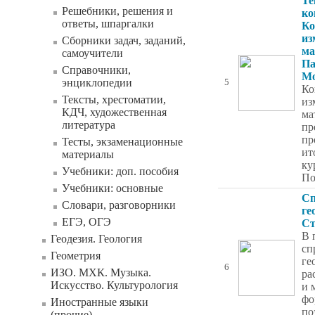
Те
Решебники, решения и
ко
ответы, шпаргалки
Ко
из
Сборники задач, заданий,
ма
самоучители
Па
Справочники,
Мо
энциклопедии
5
Ко
Тексты, хрестоматии,
из
КДЧ, художественная
ма
литература
пр
пр
Тесты, экзаменационные
ит
материалы
ку
Учебники: доп. пособия
По
Учебники: основные
Сп
Словари, разговорники
ге
ЕГЭ, ОГЭ
Ст
В 
Геодезия. Геология
сп
Геометрия
ге
6
ИЗО. МХК. Музыка.
ра
Искусство. Культурология
и 
фо
Иностранные языки
по
(прочие)