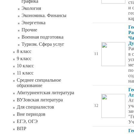
графика
ст
и 
Экология
ге
Экономика. Финансы
ка
Энергетика
Ге
Прочие
Ра
Военная подготовка
Ча
Ду
Туризм. Сфера услуг
Ра
8 класс
в 
11
9 класс
ус
ме
10 класс
по
11 класс
со
Среднее специальное
на
образование
Ге
Абитуриентская литература
Ат
ВУЗовская литература
Ат
уч
12
Для специалистов
за
Вне периодов
"Г
ЕГЭ, ОГЭ
Уч
ВПР
Ге