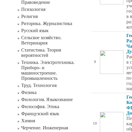
пр
Правоведение
уч
Психология
ге
Религия
в 
ра
Риторика. Журналистика
ко
Русский язык
Ге
Сельское хозяйство.
Ра
Ветеринария
Ча
Статистика. Теория
Ду
вероятностей
Ра
в 
Техника. Электротехника.
9
ус
Приборо- и
ме
машиностроение.
по
Промышленность
со
Труд. Технология
на
Физика
Ге
Филология. Языкознание
Ко
Философия. Этика
ФГ
До
Французский язык
Пе
Химия
ка
10
Черчение. Инженерная
об