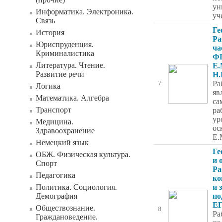
ун
Информатика. Электроника.
уч
Связь
Ге
История
Ра
Юриспруденция.
ча
Криминалистика
ФГ
Литература. Чтение.
Е.
Развитие речи
Н.
Ра
7
Логика
яв
Математика. Алгебра
са
Транспорт
ра
ур
Медицина.
ос
Здравоохранение
Е.
Немецкий язык
Ге
ОБЖ. Физическая культура.
и 
Спорт
Ра
Педагогика
ко
Политика. Социология.
и 
Демография
по
ЕГ
Обществознание.
8
Ра
Граждановедение.