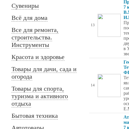
Пр
Сувениры
7 
В.
Всё для дома
И.
Пр
13
по
Все для ремонта,
те
строительства.
пр
дв
Инструменты
в 
зв
Красота и здоровье
Ге
Те
Товары для дачи, сада и
ФГ
огорода
Те
яв
14
Товары для спорта,
са
ра
туризма и активного
ур
отдыха
ос
Е.
Бытовая техника
Ат
ма
Автотовары
7 