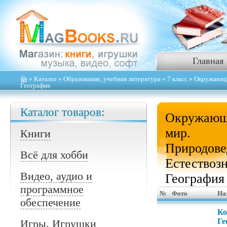
Главная
»
Каталог
»
Образование, учебная литература
»
7 класс
» Окружающий
География
Каталог товаров:
Окружаю
мир.
Книги
Природове
Всё для хобби
Естествозн
Видео, аудио и
География
программное
№
Фото
На
обеспечение
Ко
Ге
Игры. Игрушки