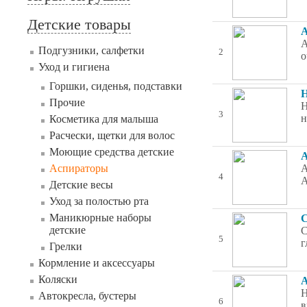
Детские товары
А
А
Подгузники, салфетки
2
о
Уход и гигиена
Горшки, сиденья, подставки
Н
Прочие
Н
3
н
Косметика для малыша
Расчески, щетки для волос
Моющие средства детские
А
Аспираторы
А
4
А
Детские весы
Уход за полостью рта
Маникюрные наборы
С
детские
С
5
г
Грелки
Кормление и аксессуары
Коляски
А
Н
Автокресла, бустеры
6
в