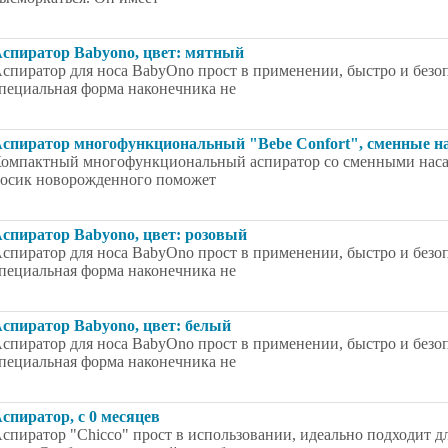
спиратор Babyono, цвет: мятный
спиратор для носа BabyOno прост в применении, быстро и безопа
пециальная форма наконечника не
спиратор многофункциональный "Bebe Confort", сменные н
омпактный многофункциональный аспиратор со сменными насад
осик новорожденного поможет
спиратор Babyono, цвет: розовый
спиратор для носа BabyOno прост в применении, быстро и безопа
пециальная форма наконечника не
спиратор Babyono, цвет: белый
спиратор для носа BabyOno прост в применении, быстро и безопа
пециальная форма наконечника не
спиратор, с 0 месяцев
спиратор "Chicco" прост в использовании, идеально подходит 