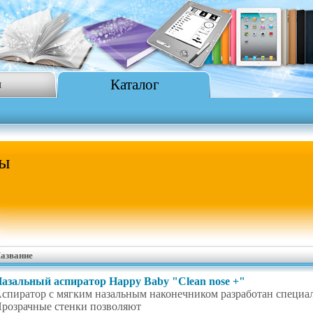
Каталог
я
ры
азвание
азальный аспиратор Happy Baby "Clean nose +"
спиратор с мягким назальным наконечником разработан специал
розрачные стенки позволяют