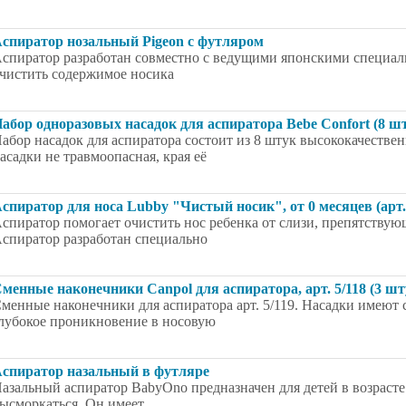
спиратор нозальный Pigeon с футляром
спиратор разработан совместно с ведущими японскими специали
чистить содержимое носика
абор одноразовых насадок для аспиратора Bebe Confort (8 ш
абор насадок для аспиратора состоит из 8 штук высококачеств
асадки не травмоопасная, края её
спиратор для носа Lubby "Чистый носик", от 0 месяцев (арт.
спиратор помогает очистить нос ребенка от слизи, препятству
спиратор разработан специально
менные наконечники Canpol для аспиратора, арт. 5/118 (3 шт
менные наконечники для аспиратора арт. 5/119. Насадки имеют
лубокое проникновение в носовую
спиратор назальный в футляре
азальный аспиратор BabyOno предназначен для детей в возрасте 
ысморкаться. Он имеет