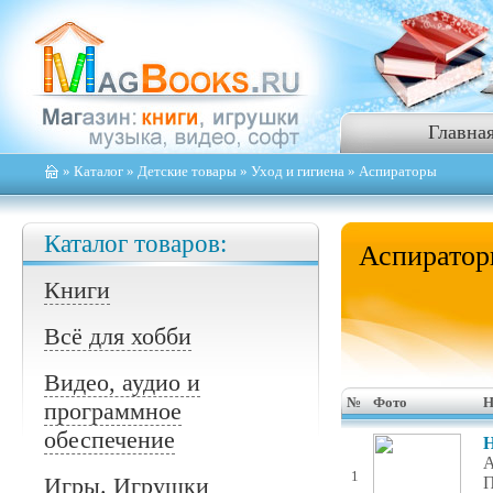
Главна
»
Каталог
»
Детские товары
»
Уход и гигиена
» Аспираторы
Каталог товаров:
Аспирато
Книги
Всё для хобби
Видео, аудио и
№
Фото
Н
программное
обеспечение
Н
А
1
Игры. Игрушки
П