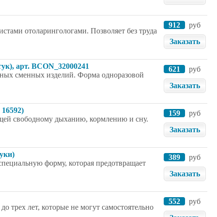
912
руб
стами отоларингологами. Позволяет без труда
Заказать
тук), арт. BCON_32000241
621
руб
енных сменных изделий. Форма одноразовой
Заказать
 16592)
159
руб
ющей свободному дыханию, кормлению и сну.
Заказать
уки)
389
руб
 специальную форму, которая предотвращает
Заказать
552
руб
до трех лет, которые не могут самостоятельно