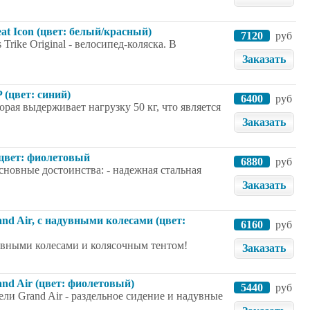
at Icon (цвет: белый/красный)
7120
руб
rike Original - велосипед-коляска. В
Заказать
 (цвет: синий)
6400
руб
рая выдерживает нагрузку 50 кг, что является
Заказать
 цвет: фиолетовый
6880
руб
новные достоинства: - надежная стальная
Заказать
and Air, с надувными колесами (цвет:
6160
руб
дувными колесами и колясочным тентом!
Заказать
and Air (цвет: фиолетовый)
5440
руб
ли Grand Air - раздельное сидение и надувные