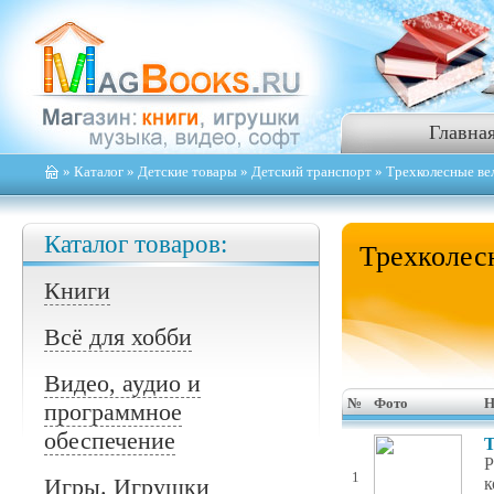
Главна
»
Каталог
»
Детские товары
»
Детский транспорт
» Трехколесные ве
Каталог товаров:
Трехколес
Книги
Всё для хобби
Видео, аудио и
№
Фото
Н
программное
обеспечение
Т
Р
1
Игры. Игрушки
к