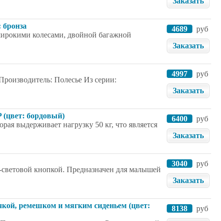
Заказать
 бронза
4689
руб
широкими колесами, двойной багажной
Заказать
4997
руб
 Производитель: Полесье Из серии:
Заказать
P (цвет: бордовый)
6400
руб
рая выдерживает нагрузку 50 кг, что является
Заказать
3040
руб
-световой кнопкой. Предназначен для малышей
Заказать
чкой, ремешком и мягким сиденьем (цвет:
8138
руб