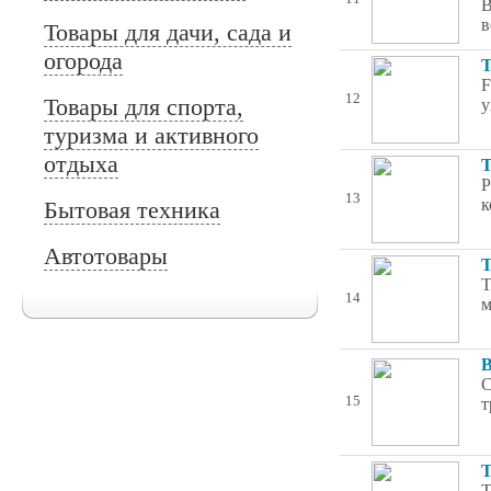
В
в
Товары для дачи, сада и
огорода
Т
F
12
Товары для спорта,
у
туризма и активного
отдыха
Т
Р
13
к
Бытовая техника
Автотовары
Т
Т
14
м
В
C
15
т
Т
Т