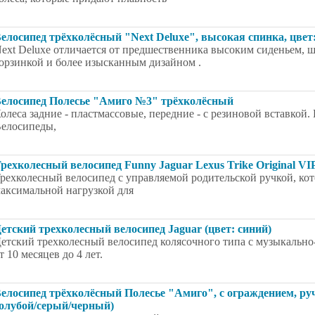
елосипед трёхколёсный "Next Deluxe", высокая спинка, цвет:
ext Deluxe отличается от предшественника высоким сиденьем, 
орзинкой и более изысканным дизайном .
елосипед Полесье "Амиго №3" трёхколёсный
олеса задние - пластмассовые, передние - с резиновой вставкой.
елосипеды,
рехколесный велосипед Funny Jaguar Lexus Trike Original VI
рехколесный велосипед с управляемой родительской ручкой, кото
аксимальной нагрузкой для
етский трехколесный велосипед Jaguar (цвет: синий)
етский трехколесный велосипед колясочного типа с музыкально
т 10 месяцев до 4 лет.
елосипед трёхколёсный Полесье "Амиго", с ограждением, ру
олубой/серый/черный)