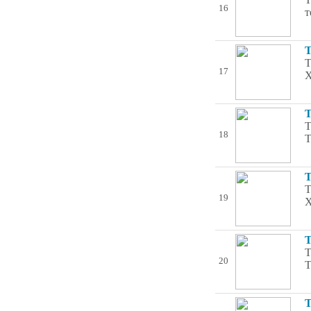
16
т
Т
Т
17
Х
Т
Т
18
Т
Т
Т
19
Х
Т
Т
20
Т
Т