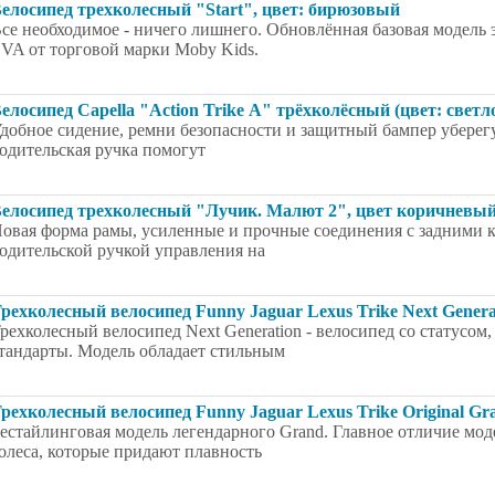
елосипед трехколесный "Start", цвет: бирюзовый
се необходимое - ничего лишнего. Обновлённая базовая модель э
VA от торговой марки Moby Kids.
елосипед Capella "Action Trike А" трёхколёсный (цвет: светл
добное сидение, ремни безопасности и защитный бампер уберег
одительская ручка помогут
елосипед трехколесный "Лучик. Малют 2", цвет коричневы
овая форма рамы, усиленные и прочные соединения с задними к
одительской ручкой управления на
рехколесный велосипед Funny Jaguar Lexus Trike Next Generat
рехколесный велосипед Next Generation - велосипед со статусо
тандарты. Модель обладает стильным
рехколесный велосипед Funny Jaguar Lexus Trike Original Gra
естайлинговая модель легендарного Grand. Главное отличие моде
олеса, которые придают плавность