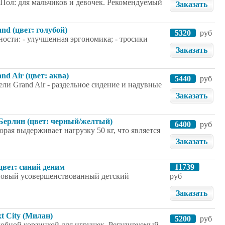
 Пол: для мальчиков и девочек. Рекомендуемый
Заказать
nd (цвет: голубой)
5320
руб
ности: - улучшенная эргономика; - тросики
Заказать
nd Air (цвет: аква)
5440
руб
ли Grand Air - раздельное сидение и надувные
Заказать
 Берлин (цвет: черный/желтый)
6400
руб
рая выдерживает нагрузку 50 кг, что является
Заказать
цвет: синий деним
11739
о новый усовершенствованный детский
руб
Заказать
t City (Милан)
5200
руб
добной корзинкой для игрушек. Регулируемый