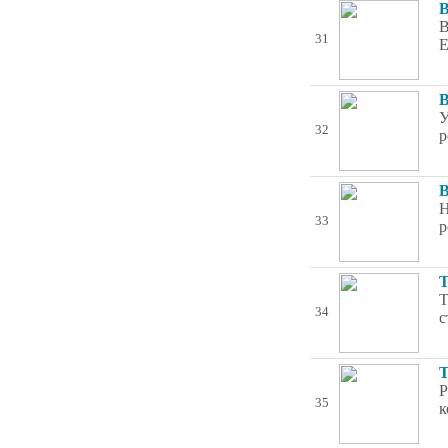
В
В
31
E
В
У
32
р
В
Н
33
р
Т
Т
34
с
Т
Р
35
к