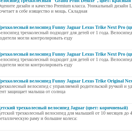
елосипед трёхколёсный "Grand Print Deluxe", цвет: красный
цените дизайн и качество Premium класса. Уникальный дизайн Lex
очетает в себе изящество и мощь. Складная
рехколесный велосипед Funny Jaguar Lexus Trike Next Pro (цв
елосипед трехколесный подходит для детей от 1 года. Велосипед
одители могли контролировать езду
рехколесный велосипед Funny Jaguar Lexus Trike Next Pro (цв
елосипед трехколесный подходит для детей от 1 года. Велосипед
одители могли контролировать езду
рехколесный велосипед Funny Jaguar Lexus Trike Original Nex
рехколесный велосипед с управляемой родительской ручкой и у
ент защищает малыша от солнца
етский трехколесный велосипед Jaguar (цвет: коричневый)
етский трехколесный велосипед для малышей от 10 месяцев до 
еталлическую раму и большие колеса: