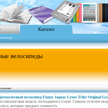
Каталог
я
лосипеды
ные велосипеды
азвание
рехколесный велосипед Funny Jaguar Lexus Trike Original Gra
естайлинговая модель легендарного Grand. Главное отличие моде
олеса, которые придают плавность