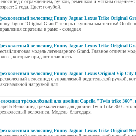
елосипед с ограждением, ручкой, ремешком и мягким сиденьем:
озраст: 2 года. Цвет: голубой,
рехколесный велосипед Funny Jaguar Lexus Trike Original Gra
unny Jaguar "Original Grand" теперь с купольным тентом! Особен
правления спрятаны в раме; - складная
рехколесный велосипед Funny Jaguar Lexus Trike Original Gra
естайлинговая модель легендарного Grand. Главное отличие моде
олеса, которые придают плавность
рехколесный велосипед Funny Jaguar Lexus Original Vip City
рехколесный велосипед с управляемой родительской ручкой, кото
аксимальной нагрузкой для
елосипед трёхколёсный для двойни Capella "Twin trike 360", 
apella Велосипед трёхколёсный для двойни Twin Trike 360 - эт
рехколесный велосипед. Модель, благодаря,
рехколесный велосипед Funny Jaguar Lexus Trike Original Nex
рехколесный велосипед с управляемой родительской ручкой и у