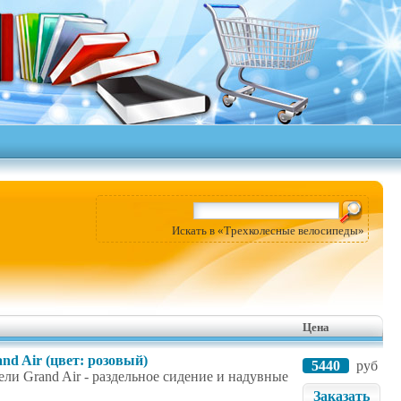
Искать в «Трехколесные велосипеды»
Цена
nd Air (цвет: розовый)
5440
руб
ли Grand Air - раздельное сидение и надувные
Заказать