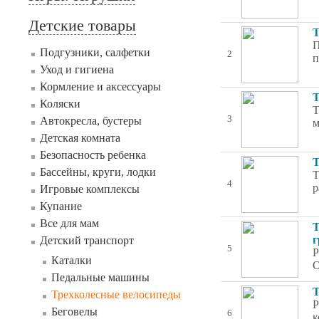
Детские товары
Т
П
Подгузники, салфетки
2
п
Уход и гигиена
Кормление и аксессуары
Т
Коляски
Т
3
Автокресла, бустеры
м
Детская комната
Безопасность ребенка
Т
Бассейны, круги, лодки
Т
4
р
Игровые комплексы
Купание
Все для мам
Т
г
Детский транспорт
5
Р
Каталки
О
Педальные машины
Т
Трехколесные велосипеды
Р
Беговелы
6
к