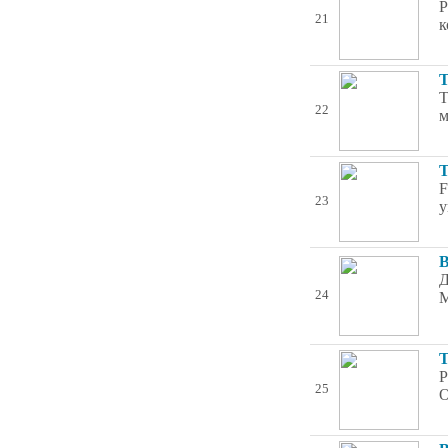
Р
21
к
Т
Т
22
м
Т
F
23
у
В
Д
24
M
Т
Р
25
О