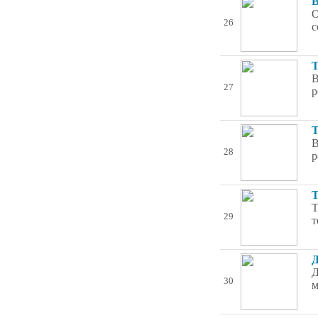
В
О
26
с
Т
В
27
р
Т
В
28
р
Т
Т
29
т
Д
Д
30
м