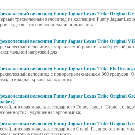
рехколесный велосипед Funny Jaguar Lexus Trike Original Gre
ервый трехколесный велосипед из коллекции Funny Jaguar Lexus T
роизводстве этого велосипеда использованы
рехколесный велосипед Funny Jaguar Lexus Trike Original VIP
рехколесный велосипед с управляемой родительской ручкой, кото
аксимальной нагрузкой для
рехколесный велосипед Funny Jaguar Lexus Trike Fly Dream,
рехколесный велосипед с поворотным сиденьем 360 градусов. Ос
ама; - складная крыша колясочного
рехколесный велосипед Funny Jaguar Lexus Trike Original Gr
рафит)
естайлинговая модель легендарного Funny Jaguar "Grand", с на
собенности: - улучшенная эргономика; -
рехколесный велосипед Funny Jaguar Lexus Trike Original Gr
естайлинговая модель легендарного Grand. Главное отличие моде
олеса, которые придают плавность