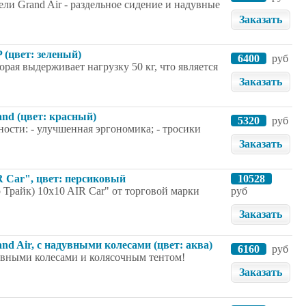
ли Grand Air - раздельное сидение и надувные
Заказать
 (цвет: зеленый)
6400
руб
рая выдерживает нагрузку 50 кг, что является
Заказать
and (цвет: красный)
5320
руб
ности: - улучшенная эргономика; - тросики
Заказать
IR Car", цвет: персиковый
10528
р Трайк) 10x10 AIR Car" от торговой марки
руб
Заказать
nd Air, с надувными колесами (цвет: аква)
6160
руб
дувными колесами и колясочным тентом!
Заказать