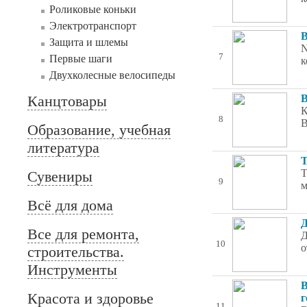
Роликовые коньки
Электротранспорт
В
Защита и шлемы
N
7
Первые шаги
к
Двухколесные велосипеды
Канцтовары
В
К
8
В
Образование, учебная
литература
Т
Т
Сувениры
9
м
Всё для дома
Д
Все для ремонта,
Д
10
о
строительства.
Инструменты
В
Красота и здоровье
г
11