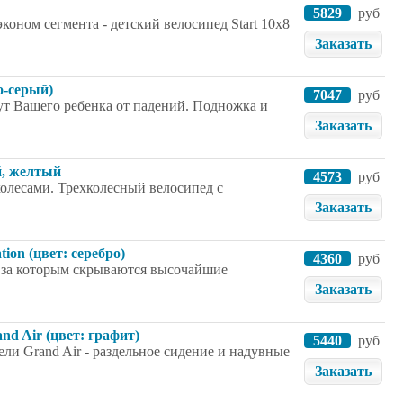
5829
руб
коном сегмента - детский велосипед Start 10х8
Заказать
о-серый)
7047
руб
ут Вашего ребенка от падений. Подножка и
Заказать
й, желтый
4573
руб
олесами. Трехколесный велосипед с
Заказать
ion (цвет: серебро)
4360
руб
м, за которым скрываются высочайшие
Заказать
nd Air (цвет: графит)
5440
руб
ли Grand Air - раздельное сидение и надувные
Заказать