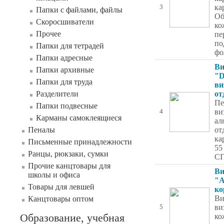
ка
3
Папки с файлами, файлы
Об
Скоросшиватели
ко
Прочее
пе
по
Папки для тетрадей
фо
Папки адресные
Ви
Папки архивные
"D
Папки для труда
ви
Разделители
от
Пе
Папки подвесные
ви
4
Карманы самоклеящиеся
ал
Пеналы
от
ка
Письменные принадлежности
55
Ранцы, рюкзаки, сумки
CI
Прочие канцтовары для
Ви
школы и офиса
"А
Товары для левшей
ко
Ви
Канцтовары оптом
ви
5
Образование, учебная
ко