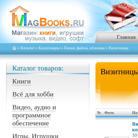
Главная
»
Каталог
»
Канцтовары
»
Папки, файлы, обложки
» Визитницы
Каталог товаров:
Визитниц
Книги
Всё для хобби
Видео, аудио и
№
Фото
На
программное
обеспечение
Ви
ко
Игры. Игрушки
10