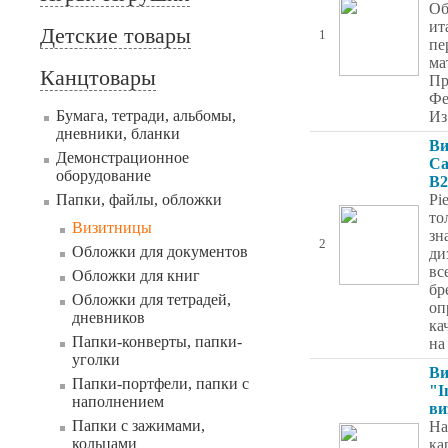
Об
ит
Детские товары
1
пе
ма
Канцтовары
Пр
Фе
Бумага, тетради, альбомы,
Из
дневники, бланки
Ви
Демонстрационное
Ca
оборудование
B
Папки, файлы, обложки
Pie
то
Визитницы
зн
2
Обложки для документов
ди
вс
Обложки для книг
бр
Обложки для тетрадей,
оп
дневников
ка
Папки-конверты, папки-
на
уголки
Ви
Папки-портфели, папки с
"I
наполнением
ви
Папки с зажимами,
На
кольцами
ка