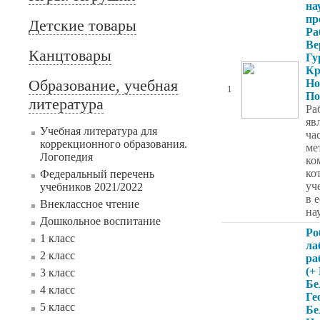
на
пр
Детские товары
Ра
Ве
Канцтовары
Гу
Кр
Образование, учебная
Но
1
По
литература
Ра
яв
Учебная литература для
ча
коррекционного образования.
ме
Логопедия
ко
ко
Федеральный перечень
уч
учебников 2021/2022
в 
Внеклассное чтение
на
Дошкольное воспитание
Ро
1 класс
ла
2 класс
ра
(+
3 класс
Бе
4 класс
Ге
5 класс
Бе