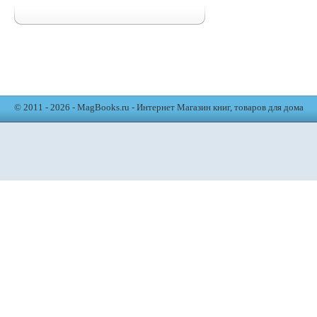
© 2011 - 2026 - MagBooks.ru - Интернет Магазин книг, товаров для дома