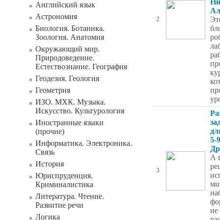
Ни
Английский язык
Ал
Астрономия
Эт
2
Биология. Ботаника.
бл
Зоология. Анатомия
ро
ла
Окружающий мир.
ра
Природоведение.
пр
Естествознание. География
ку
Геодезия. Геология
ко
Геометрия
пр
ур
ИЗО. МХК. Музыка.
Искусство. Культурология
Ра
за
Иностранные языки
дл
(прочие)
5-
Информатика. Электроника.
Др
Связь
А 
История
ре
3
ис
Юриспруденция.
ми
Криминалистика
на
Литература. Чтение.
фо
Развитие речи
не
Логика
ра