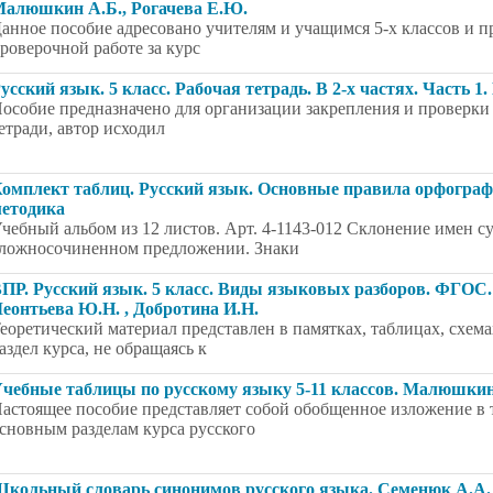
алюшкин А.Б., Рогачева Е.Ю.
анное пособие адресовано учителям и учащимся 5-х классов и п
роверочной работе за курс
усский язык. 5 класс. Рабочая тетрадь. В 2-х частях. Часть 1
особие предназначено для организации закрепления и проверки 
етради, автор исходил
омплект таблиц. Русский язык. Основные правила орфографии
етодика
чебный альбом из 12 листов. Арт. 4-1143-012 Склонение имен 
ложносочиненном предложении. Знаки
ПР. Русский язык. 5 класс. Виды языковых разборов. ФГОС. 
еонтьева Ю.Н. , Добротина И.Н.
еоретический материал представлен в памятках, таблицах, схе
аздел курса, не обращаясь к
чебные таблицы по русскому языку 5-11 классов. Малюшкин
астоящее пособие представляет собой обобщенное изложение в 
сновным разделам курса русского
кольный словарь синонимов русского языка. Семенюк А.А.