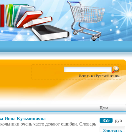
Искать в «Русский язык»
Цена
ова Инна Кузьминична
859
руб
школьники очень часто делают ошибки. Словарь
Заказать