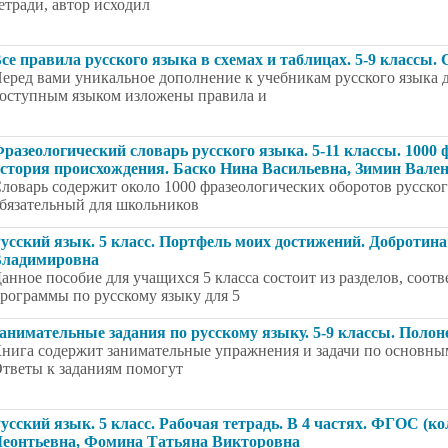
етради, автор исходил
се правила русского языка в схемах и таблицах. 5-9 классы
еред вами уникальное дополнение к учебникам русского языка дл
оступным языком изложены правила и
разеологический словарь русского языка. 5-11 классы. 1000 
стория происхождения. Баско Нина Васильевна, Зимин Вале
ловарь содержит около 1000 фразеологических оборотов русског
бязательный для школьников
усский язык. 5 класс. Портфель моих достижений. Добротин
ладимировна
анное пособие для учащихся 5 класса состоит из разделов, со
рограммы по русскому языку для 5
анимательные задания по русскому языку. 5-9 классы. Полоне
нига содержит занимательные упражнения и задачи по основным
тветы к заданиям помогут
усский язык. 5 класс. Рабочая тетрадь. В 4 частях. ФГОС (к
еонтьевна, Фомина Татьяна Викторовна