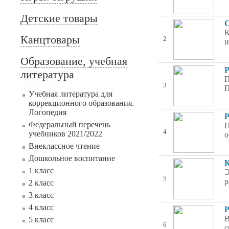
Детские товары
С
К
Канцтовары
2
и
Образование, учебная
Р
литература
П
3
П
Учебная литература для
коррекционного образования.
Логопедия
Р
Федеральный перечень
П
4
учебников 2021/2022
о
Внеклассное чтение
Дошкольное воспитание
К
1 класс
Э
5
р
2 класс
3 класс
4 класс
Р
В
5 класс
6
с