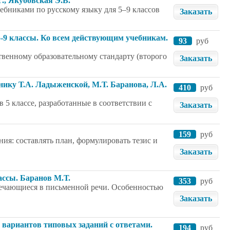
., Якубовская Э.В.
ебниками по русскому языку для 5–9 классов
Заказать
-9 классы. Ко всем действующим учебникам.
93
руб
твенному образовательному стандарту (второго
Заказать
нику Т.А. Ладыженской, М.Т. Баранова, Л.А.
410
руб
 5 классе, разработанные в соответствии с
Заказать
159
руб
ия: составлять план, формулировать тезис и
Заказать
ассы. Баранов М.Т.
353
руб
речающиеся в письменной речи. Особенностью
Заказать
0 вариантов типовых заданий с ответами.
194
руб