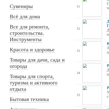
С
Сувениры
31
ч
Всё для дома
Д
Все для ремонта,
Г
32
Д
строительства.
п
Инструменты
К
З
Красота и здоровье
33
о
Товары для дачи, сада и
огорода
Р
Д
34
п
Товары для спорта,
туризма и активного
Р
отдыха
У
35
с
Бытовая техника