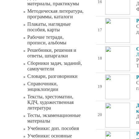
16
материалы, практикумы
Д
Ф
Методическая литература,
программы, каталоги
Р
Плакаты, наглядные
С
пособия, карты
17
д
Рабочие тетради,
прописи, альбомы
С
Решебники, решения и
Л
ответы, шпаргалки
18
Р
Сборники задач, заданий,
Т
самоучители
Словари, разговорники
Р
С
Справочники,
19
г
энциклопедии
Тексты, хрестоматии,
КДЧ, художественная
Д
литература
к
Тесты, экзаменационные
20
Д
материалы
п
Учебники: доп. пособия
Р
Учебники: основные