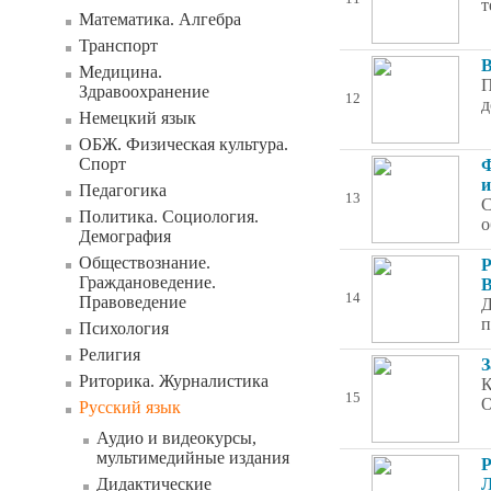
т
Математика. Алгебра
Транспорт
В
Медицина.
П
Здравоохранение
12
д
Немецкий язык
ОБЖ. Физическая культура.
Спорт
Ф
и
Педагогика
13
С
Политика. Социология.
о
Демография
Обществознание.
Р
Граждановедение.
В
14
Правоведение
Д
п
Психология
Религия
З
Риторика. Журналистика
К
15
О
Русский язык
Аудио и видеокурсы,
мультимедийные издания
Р
Дидактические
Л