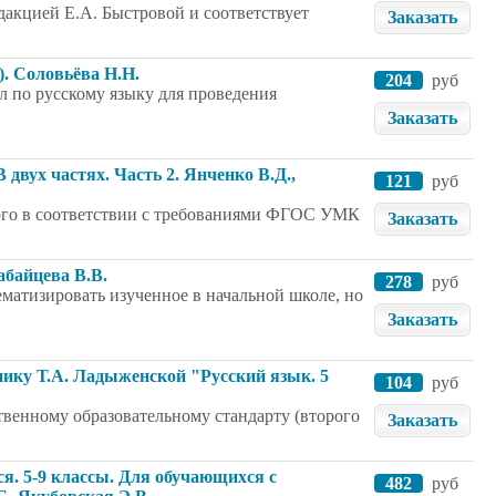
дакцией Е.А. Быстровой и соответствует
Заказать
). Соловьёва Н.Н.
204
руб
 по русскому языку для проведения
Заказать
 двух частях. Часть 2. Янченко В.Д.,
121
руб
нного в соответствии с требованиями ФГОС УМК
Заказать
абайцева В.В.
278
руб
матизировать изученное в начальной школе, но
Заказать
нику Т.А. Ладыженской "Русский язык. 5
104
руб
твенному образовательному стандарту (второго
Заказать
ся. 5-9 классы. Для обучающихся с
482
руб