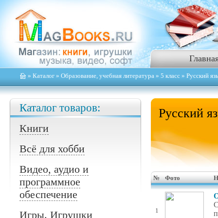
Главна
»
Каталог
»
Образование, учебная литература
»
5 класс
» Русский яз
Каталог товаров:
Русский я
Книги
Всё для хобби
Видео, аудио и
№
Фото
Н
программное
обеспечение
О
С
1
Игры. Игрушки
п