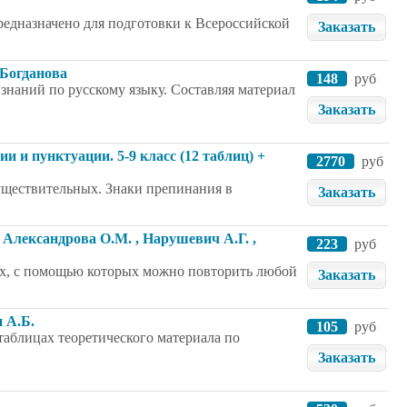
редназначено для подготовки к Всероссийской
Заказать
. Богданова
148
руб
знаний по русскому языку. Составляя материал
Заказать
 и пунктуации. 5-9 класс (12 таблиц) +
2770
руб
существительных. Знаки препинания в
Заказать
Александрова О.М. , Нарушевич А.Г. ,
223
руб
мах, с помощью которых можно повторить любой
Заказать
 А.Б.
105
руб
таблицах теоретического материала по
Заказать