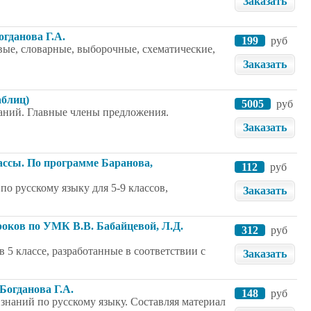
Заказать
огданова Г.А.
199
руб
вые, словарные, выборочные, схематические,
Заказать
аблиц)
5005
руб
аний. Главные члены предложения.
Заказать
ассы. По программе Баранова,
112
руб
о русскому языку для 5-9 классов,
Заказать
уроков по УМК В.В. Бабайцевой, Л.Д.
312
руб
 5 классе, разработанные в соответствии с
Заказать
 Богданова Г.А.
148
руб
знаний по русскому языку. Составляя материал