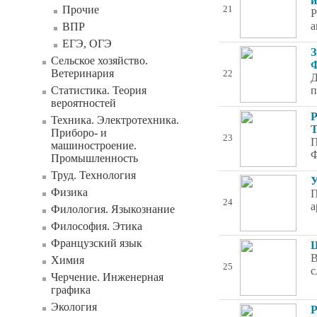
и
Прочие
21
Р
а
ВПР
ЕГЭ, ОГЭ
З
Сельское хозяйство.
Ф
Ветеринария
22
Д
Статистика. Теория
п
вероятностей
Р
Техника. Электротехника.
Т
Приборо- и
23
П
машиностроение.
Ф
Промышленность
Труд. Технология
У
Физика
П
24
а
Филология. Языкознание
Философия. Этика
Французский язык
Ш
В
Химия
25
с
Черчение. Инженерная
графика
Экология
Р