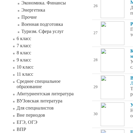
М
Экономика. Финансы
26
Д
Энергетика
п
Прочие
Р
Военная подготовка
П
Туризм. Сфера услуг
27
т
6 класс
7 класс
К
8 класс
м
9 класс
28
У
10 класс
с
11 класс
В
Среднее специальное
Л
образование
29
Т
Абитуриентская литература
р
ВУЗовская литература
У
Для специалистов
Н
30
Вне периодов
о
ЕГЭ, ОГЭ
ВПР
Ш