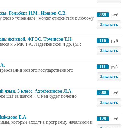
ссы. Гольберг И.М., Иванов С.В.
859
руб
у слово "биеннале" может относиться к любому
Заказать
Ладыженской. ФГОС. Трунцева Т.Н.
110
руб
асса к УМК Т.А. Ладыженской и др. (М.:
Заказать
.А.
111
руб
требований нового государственного
Заказать
ий язык. 5 класс. Ахременкова Л.А.
388
руб
ке шаг за шагом». С ней будет полезно
Заказать
Нефедова Е.А.
129
руб
ммы, которые входят в программу начальной и