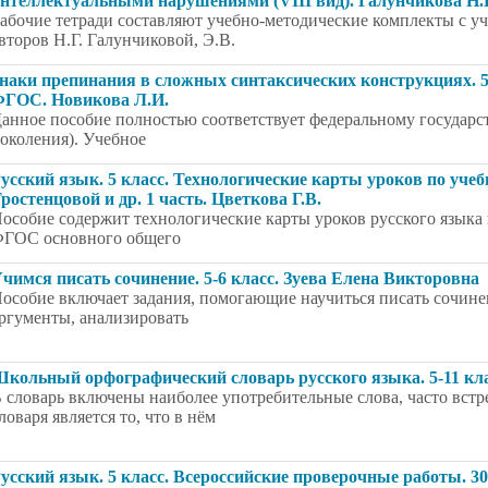
нтеллектуальными нарушениями (VIII вид). Галунчикова Н.Г
абочие тетради составляют учебно-методические комплекты с уч
второв Н.Г. Галунчиковой, Э.В.
наки препинания в сложных синтаксических конструкциях. 5
ГОС. Новикова Л.И.
анное пособие полностью соответствует федеральному государс
околения). Учебное
усский язык. 5 класс. Технологические карты уроков по учеб
ростенцовой и др. 1 часть. Цветкова Г.В.
особие содержит технологические карты уроков русского языка в
ГОС основного общего
чимся писать сочинение. 5-6 класс. Зуева Елена Викторовна
особие включает задания, помогающие научиться писать сочинен
ргументы, анализировать
кольный орфографический словарь русского языка. 5-11 кл
 словарь включены наиболее употребительные слова, часто вст
ловаря является то, что в нём
усский язык. 5 класс. Всероссийские проверочные работы. 3