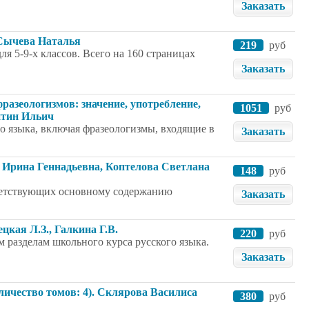
Заказать
. Сычева Наталья
219
руб
я 5-9-х классов. Всего на 160 страницах
Заказать
фразеологизмов: значение, употребление,
1051
руб
нтин Ильич
о языка, включая фразеологизмы, входящие в
Заказать
а Ирина Геннадьевна, Коптелова Светлана
148
руб
ответствующих основному содержанию
Заказать
цкая Л.З., Галкина Г.В.
220
руб
 разделам школьного курса русского языка.
Заказать
оличество томов: 4). Склярова Василиса
380
руб