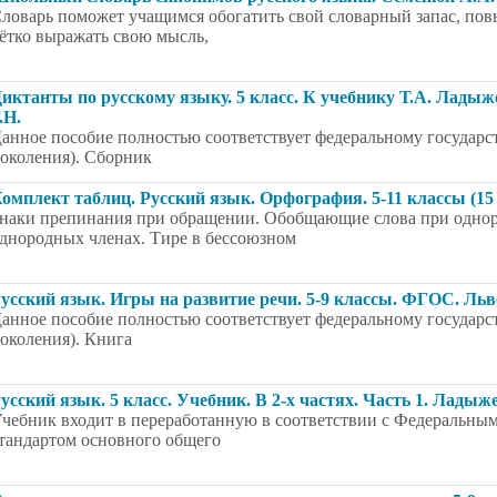
ловарь поможет учащимся обогатить свой словарный запас, пов
ётко выражать свою мысль,
иктанты по русскому языку. 5 класс. К учебнику Т.А. Ладыж
.Н.
анное пособие полностью соответствует федеральному государс
околения). Сборник
омплект таблиц. Русский язык. Орфография. 5-11 классы (15
наки препинания при обращении. Обобщающие слова при однор
днородных членах. Тире в бессоюзном
усский язык. Игры на развитие речи. 5-9 классы. ФГОС. Льв
анное пособие полностью соответствует федеральному государс
околения). Книга
усский язык. 5 класс. Учебник. В 2-х частях. Часть 1. Ладыж
чебник входит в переработанную в соответствии с Федеральны
тандартом основного общего