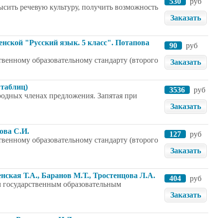
530
руб
ысить речевую культуру, получить возможность
Заказать
енской "Русский язык. 5 класс". Потапова
90
руб
твенному образовательному стандарту (второго
Заказать
 таблиц)
3536
руб
одных членах предложения. Запятая при
Заказать
ова С.И.
127
руб
твенному образовательному стандарту (второго
Заказать
енская Т.А., Баранов М.Т., Тростенцова Л.А.
404
руб
м государственным образовательным
Заказать