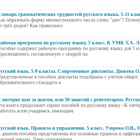
ловарь грамматических трудностей русского языка. 5-11 кла
ак образовать форму множественного числа слова "дно"? Почем
з трёх родов? Как правильно:
абочая программа по русскому языку. 5 класс. К УМК Т.А. 
особие содержит рабочую программу по русскому языку для 5 кл
росвещение), составленную с опорой на
усский язык. 5-9 классы. Современные диктанты. Дюжева О
редставленные в пособии диктанты подобраны с учетом общих 
бразовательного стандарта и
 пятерке шаг за шагом, или 50 занятий с репетитором. Русск
та книга продолжает серию пособий по русскому языку «К пятёр
аботать всем учащимся, имеющим
усский язык. Правила и упражнения. 5 класс. Узорова О.В., 
 данном пособии представлены все основные правила и орфогра
редней школы. Даны упражнения