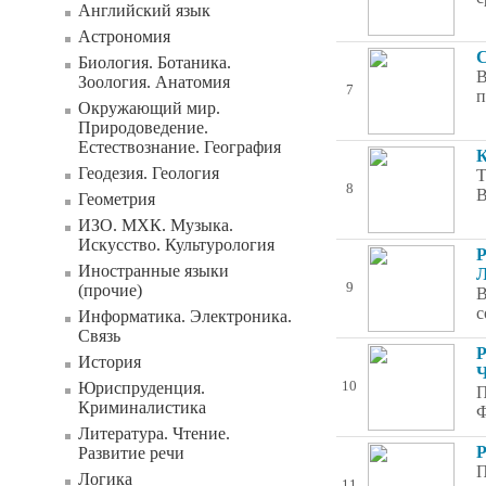
Английский язык
Астрономия
С
Биология. Ботаника.
В
Зоология. Анатомия
7
п
Окружающий мир.
Природоведение.
Естествознание. География
К
Геодезия. Геология
Т
8
В
Геометрия
ИЗО. МХК. Музыка.
Искусство. Культурология
Р
Иностранные языки
Л
9
(прочие)
В
с
Информатика. Электроника.
Связь
Р
История
Ч
Юриспруденция.
10
П
Криминалистика
Ф
Литература. Чтение.
Р
Развитие речи
П
Логика
11