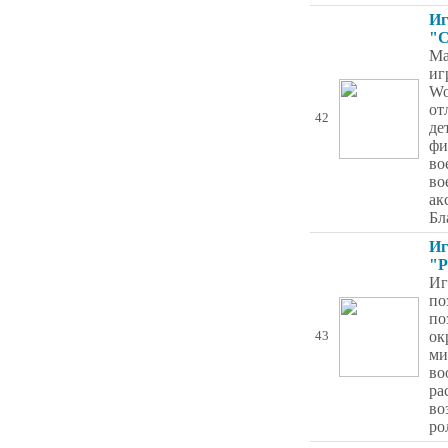
Иг
"С
Ма
иг
Wo
от
42
де
фи
во
во
ак
Бл
Иг
"Р
Иг
по
по
ок
43
ми
во
ра
во
ро