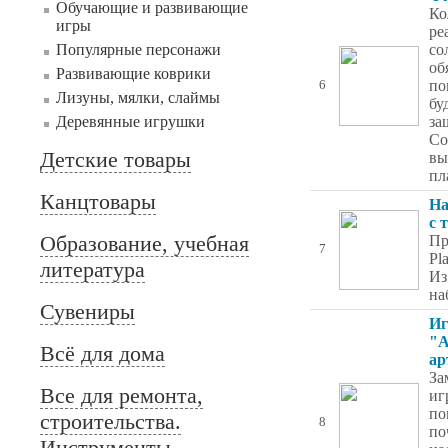
Обучающие и развивающие
Ко
игры
ре
Популярные персонажи
со
об
Развивающие коврики
по
6
Лизуны, мялки, слаймы
бу
Деревянные игрушки
за
Со
Детские товары
вы
пл
Канцтовары
На
с 
Образование, учебная
Пр
7
Pl
литература
Из
на
Сувениры
Иг
"А
Всё для дома
ар
За
Все для ремонта,
иг
по
строительства.
8
по
Инструменты