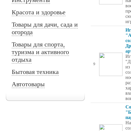
на
во
Красота и здоровье
пр
сю
иг
Товары для дачи, сада и
Иг
огорода
"
со
Товары для спорта,
Др
туризма и активного
ар
Иг
отдыха
"Д
9
из
Бытовая техника
со
но
ра
Автотовары
ха
вх
во
Со
"Б
па
На
со