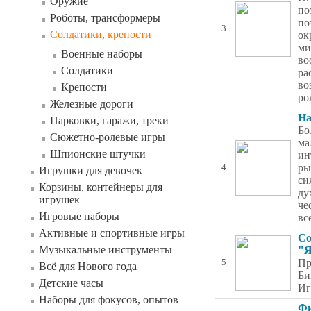
Оружие
по
Роботы, трансформеры
по
3
Солдатики, крепости
ок
ми
Военные наборы
во
Солдатики
ра
во
Крепости
ро
Железные дороги
На
Парковки, гаражи, треки
Бо
Сюжетно-ролевые игры
ма
Шпионские штучки
ин
ры
4
Игрушки для девочек
си
Корзины, контейнеры для
ду
игрушек
че
Игровые наборы
вс
Активные и спортивные игры
Со
Музыкальные инструменты
"Я
Пр
5
Всё для Нового года
Би
Детские часы
Иг
Наборы для фокусов, опытов
Фи