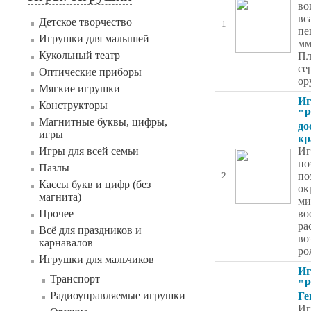
во
вс
Детское творчество
1
пе
Игрушки для малышей
мм
Кукольный театр
Пл
се
Оптические приборы
ор
Мягкие игрушки
Иг
Конструкторы
"Р
Магнитные буквы, цифры,
до
игры
кр
Игры для всей семьи
Иг
по
Пазлы
по
2
Кассы букв и цифр (без
ок
магнита)
ми
Прочее
во
ра
Всё для праздников и
во
карнавалов
ро
Игрушки для мальчиков
Иг
Транспорт
"Р
Радиоуправляемые игрушки
Ге
Иг