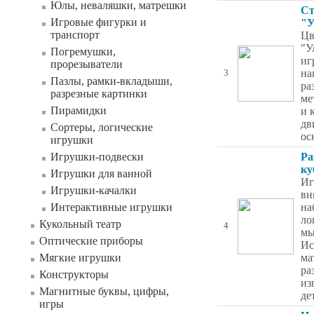
Юлы, неваляшки, матрешки
Ст
Игровые фигурки и
"У
транспорт
Цв
"У
Погремушки,
иг
прорезыватели
на
3
Пазлы, рамки-вкладыши,
ра
разрезные картинки
ме
Пирамидки
и 
дв
Сортеры, логические
ос
игрушки
Игрушки-подвески
Ра
ку
Игрушки для ванной
Иг
Игрушки-качалки
вн
Интерактивные игрушки
на
ло
Кукольный театр
4
мы
Оптические приборы
Ис
Мягкие игрушки
ма
ра
Конструкторы
из
Магнитные буквы, цифры,
де
игры