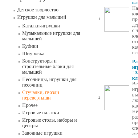
кл
На
Детское творчество
кл
Игрушки для малышей
пр
1
де
Каталки-игрушки
с 
Музыкальные игрушки для
кл
малышей
от
Кубики
ка
вс
Шнуровка
Конструкторы и
Ра
строительные блоки для
иг
малышей
"З
кл
Песочницы, игрушки для
Ве
песочниц
иг
Стучалки, гвозди-
вы
перевертыши
2
лю
Прочее
ка
Не
Игровые палатки
ра
Игровые столы, наборы и
пр
центры
сп
Заводные игрушки
же