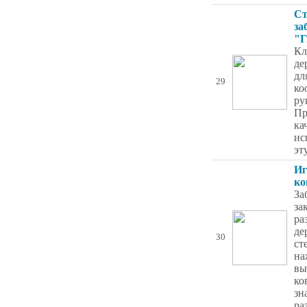
Ст
за
"Г
Кл
де
дл
29
ко
ру
Пр
ка
ис
эт
Иг
ко
За
за
ра
де
30
ст
на
вы
ко
зн
ра