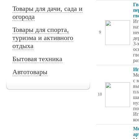
Гв
Товары для дачи, сада и
пе
огорода
гв
Иг
на
Товары для спорта,
не
9
туризма и активного
де
3-
отдыха
ос
гв
Бытовая техника
ра
Иг
Автотовары
Me
с 
вы
пл
10
ша
ну
по
Иг
ко
Мо
ар