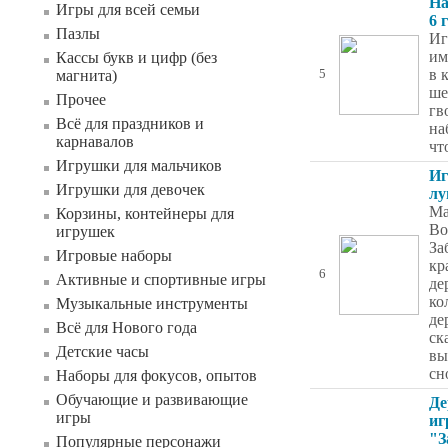
На
Игры для всей семьи
6 
Пазлы
Иг
им
Кассы букв и цифр (без
в 
магнита)
5
ше
Прочее
гв
Всё для праздников и
на
карнавалов
чт
Игрушки для мальчиков
Иг
Игрушки для девочек
лу
Ма
Корзины, контейнеры для
Во
игрушек
За
Игровые наборы
кр
6
Активные и спортивные игры
де
ко
Музыкальные инструменты
де
Всё для Нового года
ск
Детские часы
вы
сн
Наборы для фокусов, опытов
Обучающие и развивающие
Де
игры
иг
"З
Популярные персонажи