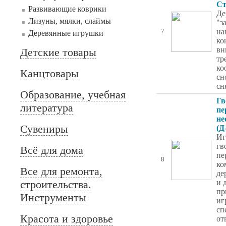
Ст
Развивающие коврики
Де
Лизуны, мялки, слаймы
"з
на
7
Деревянные игрушки
ко
вн
Детские товары
тр
ко
Канцтовары
сн
сн
Образование, учебная
Гв
литература
пе
не
Сувениры
(Д
Иг
гв
Всё для дома
пе
8
ко
Все для ремонта,
де
строительства.
и 
пр
Инструменты
иг
сп
Красота и здоровье
от