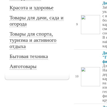
До
Красота и здоровье
За
ув
с 
Товары для дачи, сада и
бо
огорода
ка
9
см
Товары для спорта,
со
В 
туризма и активного
на
отдыха
ка
До
Бытовая техника
"Г
фи
Автотовары
Дл
На
де
10
ка
на
из
ге
фи
кр