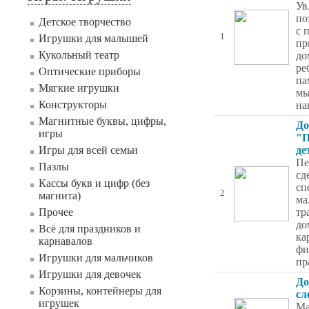
Ув
по
Детское творчество
с 
1
Игрушки для малышей
пр
Кукольный театр
до
ре
Оптические приборы
па
Мягкие игрушки
мы
Конструкторы
на
Магнитные буквы, цифры,
До
игры
"П
Игры для всей семьи
де
Пе
Пазлы
сд
Кассы букв и цифр (без
сп
2
магнита)
ма
Прочее
тр
до
Всё для праздников и
ка
карнавалов
фи
Игрушки для мальчиков
пр
Игрушки для девочек
До
Корзины, контейнеры для
сл
игрушек
Ма