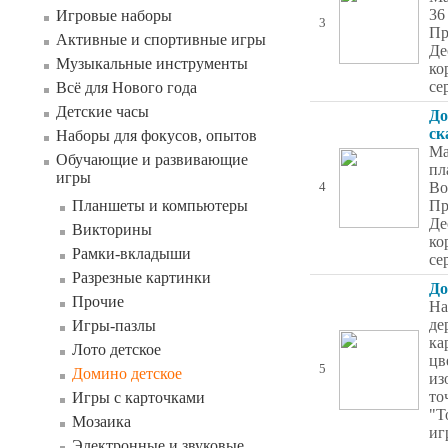
36
Игровые наборы
3
Пр
Активные и спортивные игры
Де
Музыкальные инструменты
ко
се
Всё для Нового года
Детские часы
До
ск
Наборы для фокусов, опытов
Ма
Обучающие и развивающие
пл
игры
Во
4
Планшеты и компьютеры
Пр
Де
Викторины
ко
Рамки-вкладыши
се
Разрезные картинки
До
Прочие
На
де
Игры-пазлы
ка
Лото детское
цв
5
Домино детское
из
то
Игры с карточками
"Т
Мозаика
иг
Электронные и звуковые