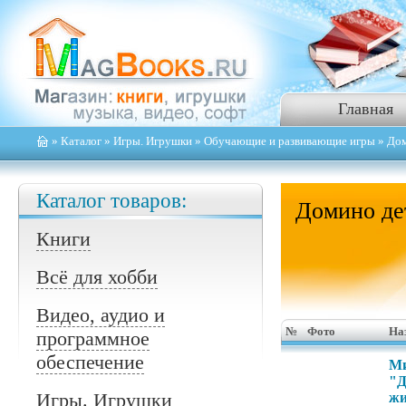
Главная
»
Каталог
»
Игры. Игрушки
»
Обучающие и развивающие игры
» Дом
Каталог товаров:
Домино де
Книги
Всё для хобби
Видео, аудио и
№
Фото
На
программное
обеспечение
Ми
"
Игры. Игрушки
жи