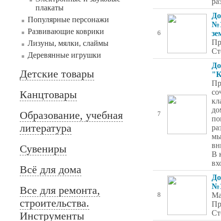
ра
плакаты
До
Популярные персонажи
№1
Развивающие коврики
зе
6
Пр
Лизуны, мялки, слаймы
Ст
Деревянные игрушки
До
Детские товары
"К
Пр
со
Канцтовары
кл
до
Образование, учебная
7
по
литература
ра
мы
вн
Сувениры
В 
вх
Всё для дома
До
№
Все для ремонта,
Ма
8
строительства.
Пр
Ст
Инструменты