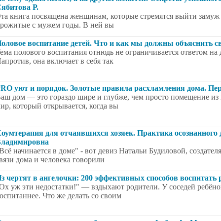
ябитова Р.
та книга посвящена женщинам, которые стремятся выйти замуж 
рожитые с мужем годы. В ней вы
оловое воспитание детей. Что и как мы должны объяснить с
ема полового воспитания отнюдь не ограничивается ответом на 
апротив, она включает в себя так
RO уют и порядок. Золотые правила расхламления дома. Пе
аш дом — это гораздо шире и глубже, чем просто помещение из 
ир, который открывается, когда вы
оумтерапия для отчаявшихся хозяек. Практика осознанного 
ладимировна
Всё начинается в доме" - вот девиз Натальи Будиловой, создате
вязи дома и человека говорили
з чертят в ангелочки: 200 эффективных способов воспитать р
Ох уж эти недостатки!" — вздыхают родители. У соседей ребёнок
оспитаннее. Что же делать со своим