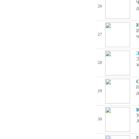
Ч
26
д
И
И
27
ч
Э
Э
28
з
C
Н
29
д
К
У
30
А
П