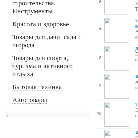
строительства.
16
З
Т
Инструменты
7
Красота и здоровье
в
17
В
Товары для дачи, сада и
с
огорода
Д
П
Товары для спорта,
18
о
туризма и активного
отдыха
К
А
Бытовая техника
19
н
Автотовары
7
Э
20
с
К