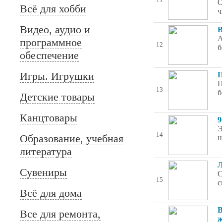
О
Всё для хобби
ч
Видео, аудио и
В
А
программное
12
б
обеспечение
Игры. Игрушки
П
П
13
б
Детские товары
Канцтовары
9
Э
14
Образование, учебная
н
литература
Л
Сувениры
С
15
с
Всё для дома
В
Все для ремонта,
ж