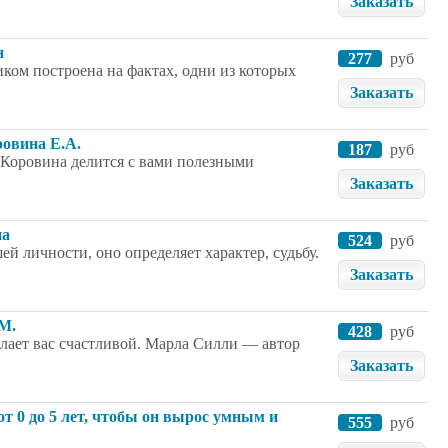
Заказать
н
277
руб
ом построена на фактах, одни из которых
Заказать
ровина Е.А.
187
руб
 Коровина делится с вами полезными
Заказать
на
524
руб
ей личности, оно определяет характер, судьбу.
Заказать
 М.
428
руб
елает вас счастливой. Марла Силли — автор
Заказать
т 0 до 5 лет, чтобы он вырос умным и
555
руб