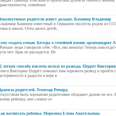
аждая страница этой книги пропитана духом истинного знания,
равственности, семейных
евозмутимые родители живут дольше. Каминер Владимир
ладимир Каминер известный в Германии писатель родом из СССР.
емья и школа. Отец двоих детей,
очу создать семью. Беседы о семейной жизни. архимандрит А
Раньше люди говорили себе: «Все, мы женаты! Теперь навсегда!
ути нет: брак не распадется. Не
2 легких способа извлечь пользу из развода. Перрет Виктория
нига Виктории Перрет поможет вам пережить развод и пройти п
астерянности к радости и вере в
равила родителей. Темплар Ричард
скусством быть хорошими родителями обладают далеко не все. 
воему ребенку, они словно от
ак воспитать ребенка. Морозова Елена Анатольевна