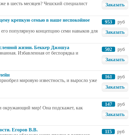
 уже в шесть месяцев? Чешский специалист
Заказать
щему крепкую семью в наше неспокойное
953
руб
ть его популярную концепцию семи навыков для
Заказать
ысленной жизни. Беккер Джошуа
502
руб
знанная. Избавленная от беспорядка и
Заказать
лейн
161
руб
приобрел мировую известность, и выросло уже
Заказать
147
руб
а и окружающий мир! Она подскажет, как
Заказать
ости. Егоров В.В.
115
руб