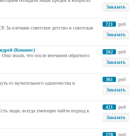
 которым обладали наши предки в вопросах
Заказать
721
руб
 За плечами советское детство и советская
Заказать
ндрей (Конанос)
262
руб
» Они знали, что после венчания обратного
Заказать
361
руб
уть от мучительного одиночества и
Заказать
421
руб
Есть люди, всегда умеющие найти подход к
Заказать
278
руб