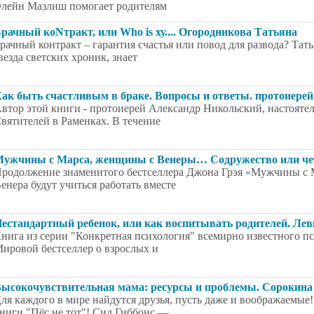
лейн Мазлиш помогает родителям
рачный коNтракт, или Who is ху.... Огородникова Татьяна
рачный контракт – гарантия счастья или повод для развода? Тат
везда светских хроник, знает
ак быть счастливым в браке. Вопросы и ответы. протоиер
втор этой книги - протоиерей Александр Никольский, настоятел
вятителей в Раменках. В течение
ужчины с Марса, женщины с Венеры… Содружество или чет
родолжение знаменитого бестселлера Джона Грэя «Мужчины с 
енера будут учиться работать вместе
естандартный ребенок, или как воспитывать родителей. Лев
нига из серии "Конкретная психология" всемирно известного п
ировой бестселлер о взрослых и
ысокочувствительная мама: ресурсы и проблемы. Сорокина
ля каждого в мире найдутся друзья, пусть даже и воображаемые!
ниги "Пёс не тот"! Сид Гиббонс —