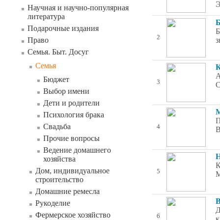
Э
Научная и научно-популярная
литература
Б
Подарочные издания
Б
2
Право
з
Семья. Быт. Досуг
Семья
К
А
Бюджет
3
С
Выбор имени
Дети и родители
М
Психология брака
П
Свадьба
4
В
Прочие вопросы
Ведение домашнего
Н
хозяйства
К
Дом, индивидуальное
5
М
строительство
Домашние ремесла
В
Рукоделие
Д
Фермерское хозяйство
6
к