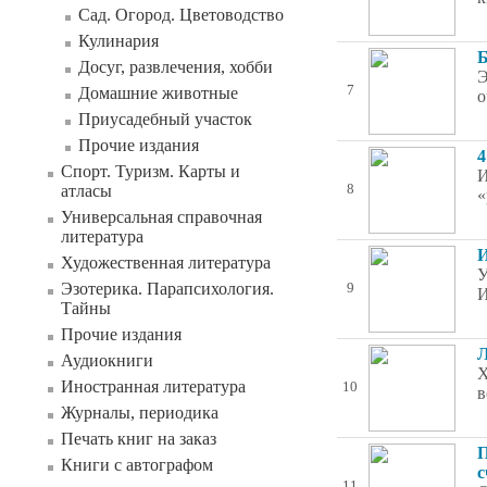
Сад. Огород. Цветоводство
Кулинария
Б
Досуг, развлечения, хобби
Э
7
Домашние животные
о
Приусадебный участок
Прочие издания
4
Спорт. Туризм. Карты и
И
атласы
8
«
Универсальная справочная
литература
И
Художественная литература
У
Эзотерика. Парапсихология.
9
И
Тайны
Прочие издания
Л
Аудиокниги
Х
Иностранная литература
10
в
Журналы, периодика
Печать книг на заказ
П
Книги с автографом
с
11