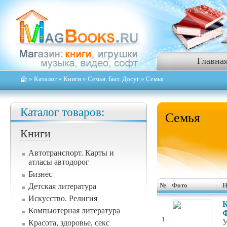
Главна
»
Каталог
»
Книги
»
Семья. Быт. Досуг
» Семья
Каталог товаров:
Семья
Книги
Автотранспорт. Карты и
атласы автодорог
Бизнес
Детская литература
№
Фото
Н
Искусство. Религия
К
Компьютерная литература
Ф
1
У
Красота, здоровье, секс