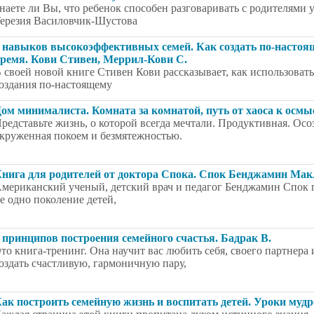
наете ли Вы, что ребенок способен разговаривать с родителями
ерезия Василовчик-Шустова
 навыков высокоэффективных семей. Как создать по-настоя
ремя. Кови Стивен, Меррил-Кови С.
 своей новой книге Стивен Кови рассказывает, как использова
оздания по-настоящему
ом минималиста. Комната за комнатой, путь от хаоса к осм
редставьте жизнь, о которой всегда мечтали. Продуктивная. Осо
круженная покоем и безмятежностью.
нига для родителей от доктора Спока. Спок Бенджамин Мак
мериканский ученый, детский врач и педагог Бенджамин Спок 
е одно поколение детей,
 принципов построения семейного счастья. Бадрак В.
то книга-тренинг. Она научит вас любить себя, своего партнер
оздать счастливую, гармоничную пару,
ак построить семейную жизнь и воспитать детей. Уроки мудр