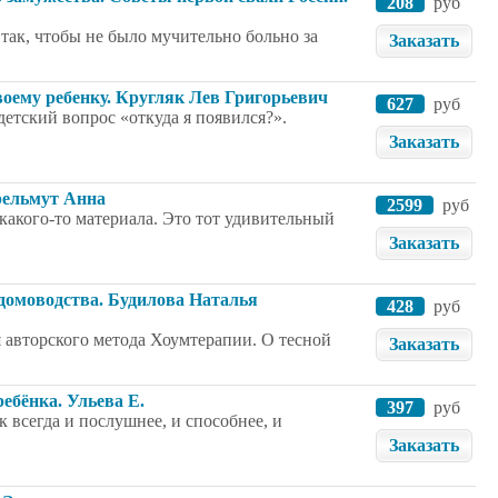
208
руб
так, чтобы не было мучительно больно за
Заказать
воему ребенку. Кругляк Лев Григорьевич
627
руб
детский вопрос «откуда я появился?».
Заказать
рельмут Анна
2599
руб
какого-то материала. Это тот удивительный
Заказать
домоводства. Будилова Наталья
428
руб
ля авторского метода Хоумтерапии. О тесной
Заказать
ебёнка. Ульева Е.
397
руб
 всегда и послушнее, и способнее, и
Заказать