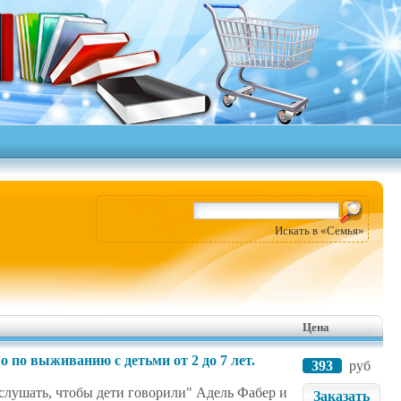
Искать в «Семья»
Цена
 по выживанию с детьми от 2 до 7 лет.
393
руб
 слушать, чтобы дети говорили" Адель Фабер и
Заказать