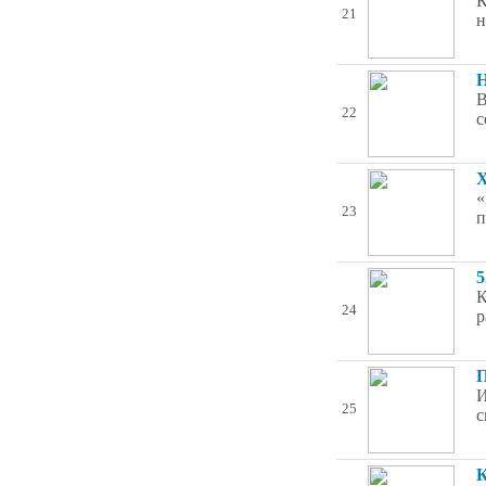
К
21
н
Н
В
22
с
Х
«
23
п
5
К
24
р
П
И
25
с
К