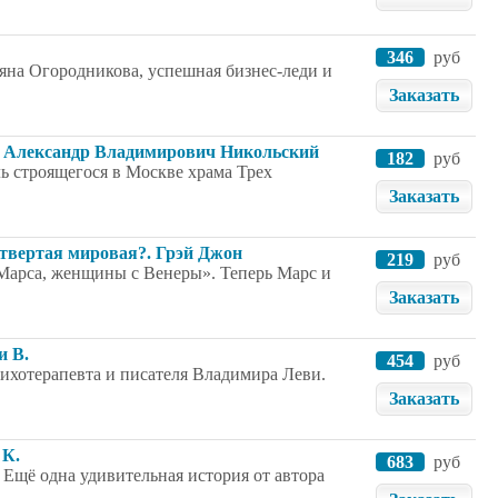
346
руб
ьяна Огородникова, успешная бизнес-леди и
Заказать
ей Александр Владимирович Никольский
182
руб
ь строящегося в Москве храма Трех
Заказать
вертая мировая?. Грэй Джон
219
руб
Марса, женщины с Венеры». Теперь Марс и
Заказать
и В.
454
руб
сихотерапевта и писателя Владимира Леви.
Заказать
 К.
683
руб
 Ещё одна удивительная история от автора