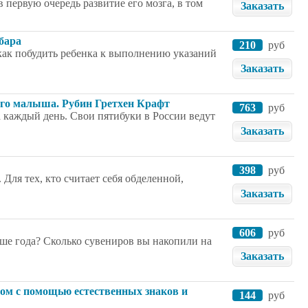
в первую очередь развитие его мозга, в том
Заказать
бара
210
руб
как побудить ребенка к выполнению указаний
Заказать
его малыша. Рубин Гретхен Крафт
763
руб
а каждый день. Свои пятибуки в России ведут
Заказать
398
руб
 Для тех, кто считает себя обделенной,
Заказать
606
руб
ьше года? Сколько сувениров вы накопили на
Заказать
шом с помощью естественных знаков и
144
руб