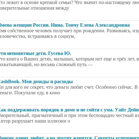
то лежит в основе крепкой семьи? Что значит по-настоящему лю
оверительные отношения между
мена женщин России. Нина. Тончу Елена Александровна
мя собственное человек получает при рождении. Развиваясь, из
еловечества, встраиваясь в социум,
ти непонятные дети. Гусева Ю.
то книга о Ваших детях, малышах, которым нет еще и трёх лет, 
ахватывающий, но весьма сложный путь ––
ashBook. Мои доходы и расходы
и для кого не секрет, что деньги любят счет. Особенно сейчас. 
еньги. Покупали еду, в кино
ак поддерживать порядок в доме и не сойти с ума. Уайт Дейн
морительный, прагматичный и при этом беспощадно честный взг
втор разрушает наши иллюзии о
очему одних любят, а на других женятся. Секреты успешного