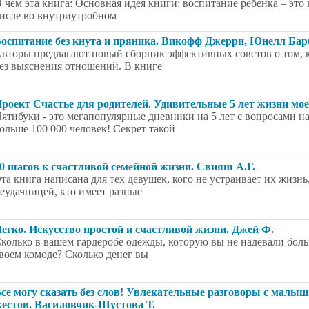
 чем эта книга: Основная идея книги: воспитание ребенка – это 
исле во внутриутробном
оспитание без кнута и пряника. Викофф Джерри, Юнелл Бар
вторы предлагают новый сборник эффективных советов о том, 
ез выяснения отношений. В книге
роект Счастье для родителей. Удивительные 5 лет жизни мо
ятибуки - это мегапопулярные дневники на 5 лет с вопросами н
ольше 100 000 человек! Секрет такой
0 шагов к счастливой семейной жизни. Свияш А.Г.
та книга написана для тех девушек, кого не устраивает их жизнь.
еудачницей, кто имеет разные
егко. Искусство простой и счастливой жизни. Джей Ф.
колько в вашем гардеробе одежды, которую вы не надевали бол
воем комоде? Сколько денег вы
се могу сказать без слов! Увлекательные разговоры с малы
естов. Василовчик-Шустова Т.