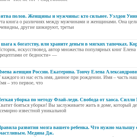
итва полов. Женщины и мужчины: кто сильнее. Уэлдон Уин
та книга о различиях между мужчинами и женщинами. Она целик
чевидны, другие шокируют, третьи
 шага к богатству, или храните деньги в мягких тапочках. Ко
сторик, искусствовед, автор множества популярных книг Елена
рецептами от бедности» —
мена женщин России. Екатерина. Тончу Елена Александров
 каждого из нас есть имя, данное при рождении. Имя – часть наш
мя – это первое, что
егкая уборка по методу Флай-леди. Свобода от хаоса. Силли
ватит бояться уборки! Вы заслуживаете жить в доме, который д
семирно известной уникальной
равила развития мозга вашего ребенка. Что нужно малышу о
частливым. Медина Дж.