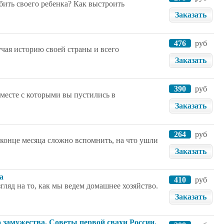
бить своего ребенка? Как выстроить
Заказать
476
руб
учая историю своей страны и всего
Заказать
390
руб
вместе с которыми вы пустились в
Заказать
264
руб
В конце месяца сложно вспомнить, на что ушли
Заказать
а
410
руб
ляд на то, как мы ведем домашнее хозяйство.
Заказать
 замужества. Советы первой свахи России.