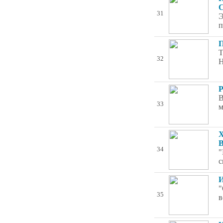
С
31
Э
п
П
Т
32
Н
P
В
33
м
Х
В
34
"
с
И
"
35
в