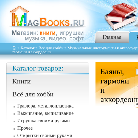
Главная
»
Каталог
»
Всё для хобби
»
Музыкальные инструменты и аксессуа
гармони и аккордеоны
Каталог товаров:
Баяны,
гармони
Книги
и
Всё для хобби
аккордеон
Гравюра, металлопластика
Выжигание, выпиливание
Игрушка своими руками
Прочее
Открытки своими руками