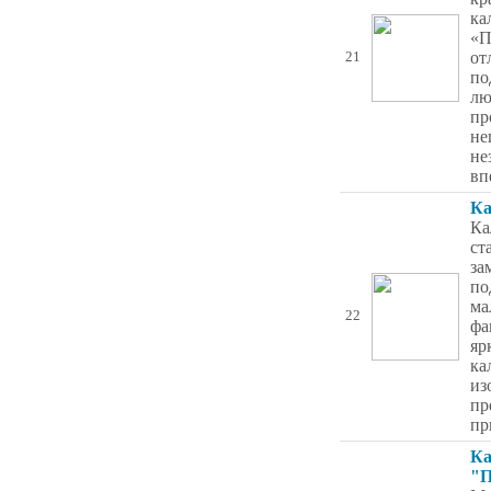
ка
«П
от
21
по
лю
пр
не
не
вп
Ка
Ка
ст
за
по
ма
22
фа
яр
ка
из
пр
пр
Ка
"П