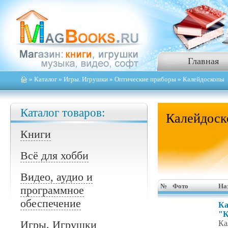
Главная
»
Каталог
»
Игры. Игрушки
»
Оптические приборы
» Калейдоскопы
Каталог товаров:
Калейдос
Книги
Всё для хобби
Видео, аудио и
№
Фото
На
программное
обеспечение
Ка
"К
Игры. Игрушки
Ка