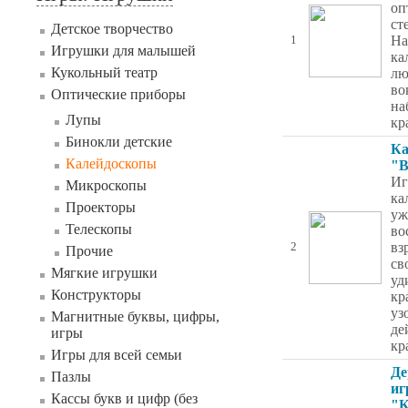
оп
ст
Детское творчество
На
1
Игрушки для малышей
ка
Кукольный театр
лю
во
Оптические приборы
на
Лупы
кр
Бинокли детские
Ка
Калейдоскопы
"В
Иг
Микроскопы
ка
Проекторы
уж
Телескопы
во
вз
2
Прочие
св
Мягкие игрушки
уд
Конструкторы
кр
уз
Магнитные буквы, цифры,
де
игры
кр
Игры для всей семьи
Де
Пазлы
иг
Кассы букв и цифр (без
"К