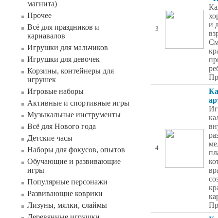
магнита)
Ка
Прочее
хо
и 
Всё для праздников и
3
вз
карнавалов
См
Игрушки для мальчиков
кр
Игрушки для девочек
пр
ре
Корзины, контейнеры для
Пр
игрушек
Игровые наборы
Ка
ар
Активные и спортивные игры
Иг
Музыкальные инструменты
ка
Всё для Нового года
вн
ра
Детские часы
ме
4
Наборы для фокусов, опытов
пл
Обучающие и развивающие
ко
игры
вр
со
Популярные персонажи
кр
Развивающие коврики
ка
Лизуны, мялки, слаймы
Пр
Деревянные игрушки