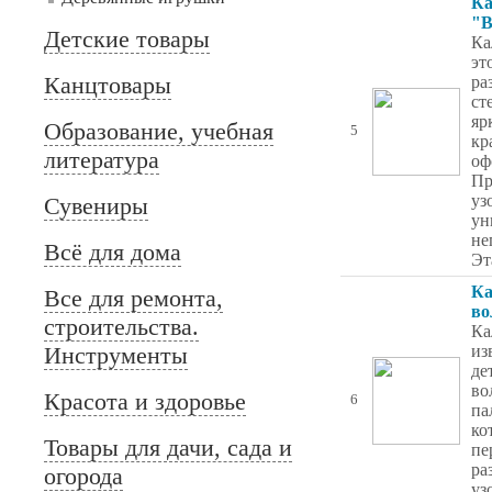
Ка
"В
Детские товары
Ка
эт
Канцтовары
ра
ст
яр
Образование, учебная
5
кр
литература
оф
Пр
уз
Сувениры
ун
не
Всё для дома
Эт
Ка
Все для ремонта,
в
строительства.
Ка
Инструменты
из
де
во
Красота и здоровье
6
па
ко
Товары для дачи, сада и
пе
ра
огорода
уз