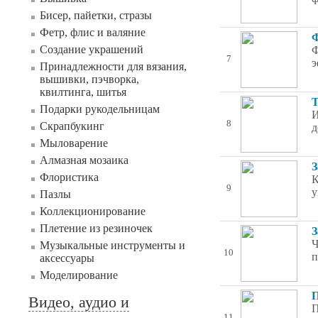
Бисер, пайетки, стразы
Фетр, флис и валяние
Ф
Создание украшений
Ф
7
э
Принадлежности для вязания,
вышивки, пэчворка,
квилтинга, шитья
Т
Подарки рукодельницам
И
8
Скрапбукинг
д
Мыловарение
Алмазная мозаика
З
Флористика
К
9
у
Пазлы
Коллекционирование
Плетение из резиночек
З
Ч
Музыкальные инструменты и
10
п
аксессуары
Моделирование
П
Видео, аудио и
П
11