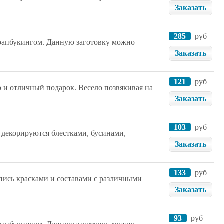
Заказать
285
руб
скрапбукингом. Данную заготовку можно
Заказать
121
руб
р и отличный подарок. Весело позвякивая на
Заказать
103
руб
 декорируются блестками, бусинами,
Заказать
133
руб
спись красками и составами с различными
Заказать
93
руб