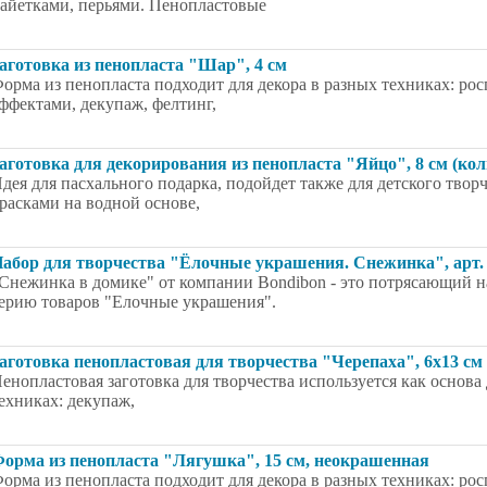
айетками, перьями. Пенопластовые
аготовка из пенопласта "Шар", 4 см
орма из пенопласта подходит для декора в разных техниках: ро
ффектами, декупаж, фелтинг,
аготовка для декорирования из пенопласта "Яйцо", 8 см (кол
дея для пасхального подарка, подойдет также для детского тво
расками на водной основе,
абор для творчества "Ёлочные украшения. Снежинка", арт.
Снежинка в домике" от компании Bondibon - это потрясающий на
ерию товаров "Елочные украшения".
аготовка пенопластовая для творчества "Черепаха", 6x13 см
енопластовая заготовка для творчества используется как основ
ехниках: декупаж,
орма из пенопласта "Лягушка", 15 см, неокрашенная
орма из пенопласта подходит для декора в разных техниках: ро