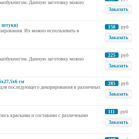
скрапбукингом. Данную заготовку можно
Заказать
4 штуки)
158
руб
рирования. Их можно использовать в
Заказать
225
руб
скрапбукингом. Данную заготовку можно
Заказать
6x27,5x6 см
285
руб
а для последующего декорирования в различных
Заказать
111
руб
спись красками и составами с различными
Заказать