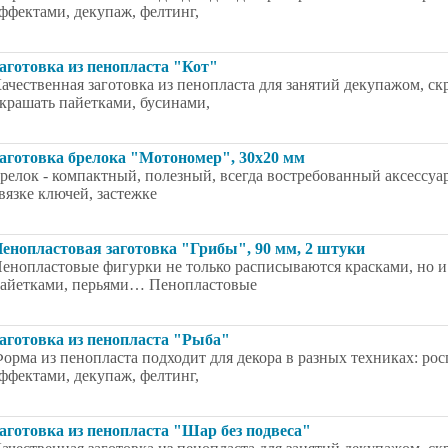
ффектами, декупаж, фелтинг,
аготовка из пенопласта "Кот"
ачественная заготовка из пенопласта для занятий декупажом, 
крашать пайетками, бусинами,
аготовка брелока "Мотономер", 30х20 мм
релок - компактный, полезный, всегда востребованный аксессуа
вязке ключей, застежке
енопластовая заготовка "Грибы", 90 мм, 2 штуки
енопластовые фигурки не только расписываются красками, но и
айетками, перьями… Пенопластовые
аготовка из пенопласта "Рыба"
орма из пенопласта подходит для декора в разных техниках: ро
ффектами, декупаж, фелтинг,
аготовка из пенопласта "Шар без подвеса"