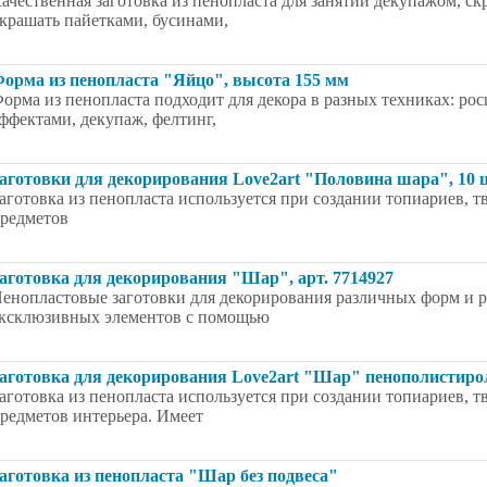
ачественная заготовка из пенопласта для занятий декупажом, 
крашать пайетками, бусинами,
орма из пенопласта "Яйцо", высота 155 мм
орма из пенопласта подходит для декора в разных техниках: ро
ффектами, декупаж, фелтинг,
аготовки для декорирования Love2art "Половина шара", 10 ш
аготовка из пенопласта используется при создании топиариев, 
редметов
аготовка для декорирования "Шар", арт. 7714927
енопластовые заготовки для декорирования различных форм и р
ксклюзивных элементов с помощью
аготовка для декорирования Love2art "Шар" пенополистирол,
аготовка из пенопласта используется при создании топиариев, 
редметов интерьера. Имеет
аготовка из пенопласта "Шар без подвеса"