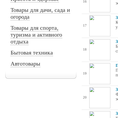
16
э
Товары для дачи, сада и
огорода
З
К
17
Товары для спорта,
у
туризма и активного
отдыха
З
Б
18
с
Бытовая техника
Автотовары
П
П
19
п
З
Ф
20
э
З