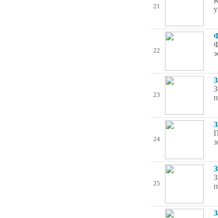
К
21
у
Ф
Ф
22
э
З
З
23
п
З
П
24
э
З
З
25
п
З