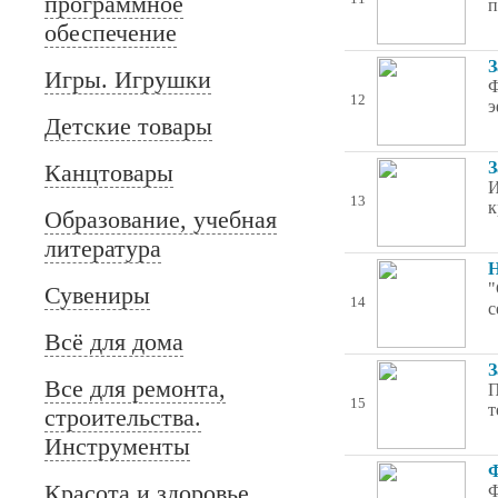
программное
п
обеспечение
З
Игры. Игрушки
Ф
12
э
Детские товары
З
Канцтовары
И
13
к
Образование, учебная
литература
Н
"
Сувениры
14
с
Всё для дома
З
Все для ремонта,
П
15
т
строительства.
Инструменты
Ф
Красота и здоровье
Ф