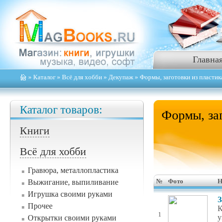
Главна
»
Каталог
»
Всё для хобби
»
Декупаж
» Формы, заготовки из пластик
Каталог товаров:
Формы, заг
Книги
Всё для хобби
Гравюра, металлопластика
Выжигание, выпиливание
№
Фото
Н
Игрушка своими руками
З
Прочее
К
1
у
Открытки своими руками