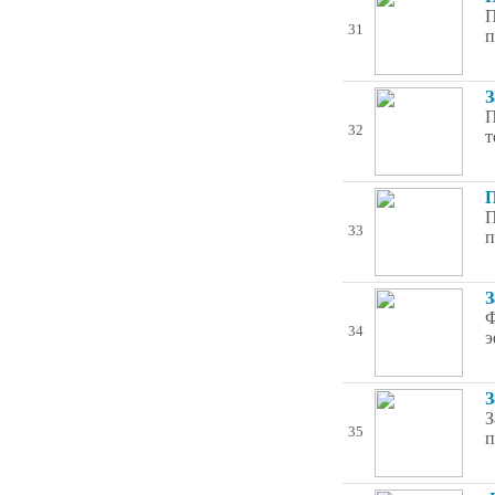
П
31
п
З
П
32
т
П
П
33
п
З
Ф
34
э
З
З
35
п