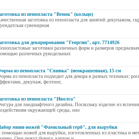
аготовка из пенопласта "Венок" (кольцо)
ачественная заготовка из пенопласта для занятий декупажом, ск
уендатская сувенирная
аготовка для декорирования "Георгин", арт. 7714926
енопластовые заготовки различных форм и размеров предназнач
омощью различных рукодельных
орма из пенопласта "Свинка" (неокрашенная), 15 см
орма из пенопласта подходит для декора в разных техниках: ро
ффектами, декупаж, фелтинг,
аготовка из пенопласта "Иволга"
игура для ландшафтного дизайна. Поскольку изделие из вспени
оздействиям окружающей среды, оно
абор мини-ножей "Фамильный герб", для вырубки
 помощью ножей для вырубки, изготовленных из пластика и мет
ормы. Они режут бумагу, картон и