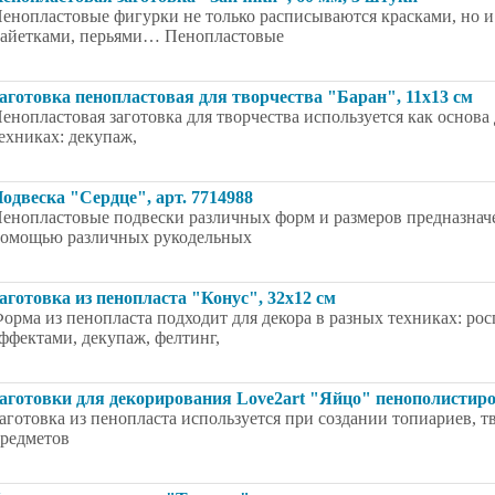
енопластовые фигурки не только расписываются красками, но и
айетками, перьями… Пенопластовые
аготовка пенопластовая для творчества "Баран", 11x13 см
енопластовая заготовка для творчества используется как основ
ехниках: декупаж,
одвеска "Сердце", арт. 7714988
енопластовые подвески различных форм и размеров предназнач
омощью различных рукодельных
аготовка из пенопласта "Конус", 32x12 см
орма из пенопласта подходит для декора в разных техниках: ро
ффектами, декупаж, фелтинг,
аготовки для декорирования Love2art "Яйцо" пенополистирол
аготовка из пенопласта используется при создании топиариев, 
редметов