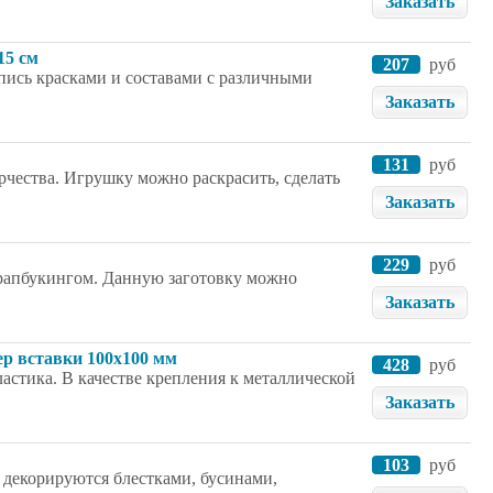
Заказать
15 см
207
руб
спись красками и составами с различными
Заказать
131
руб
орчества. Игрушку можно раскрасить, сделать
Заказать
229
руб
скрапбукингом. Данную заготовку можно
Заказать
ер вставки 100x100 мм
428
руб
астика. В качестве крепления к металлической
Заказать
103
руб
 декорируются блестками, бусинами,