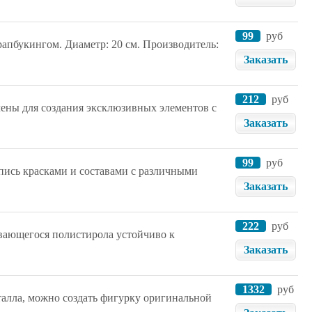
99
руб
рапбукингом. Диаметр: 20 см. Производитель:
Заказать
212
руб
ены для создания эксклюзивных элементов с
Заказать
99
руб
спись красками и составами с различными
Заказать
222
руб
вающегося полистирола устойчиво к
Заказать
1332
руб
алла, можно создать фигурку оригинальной