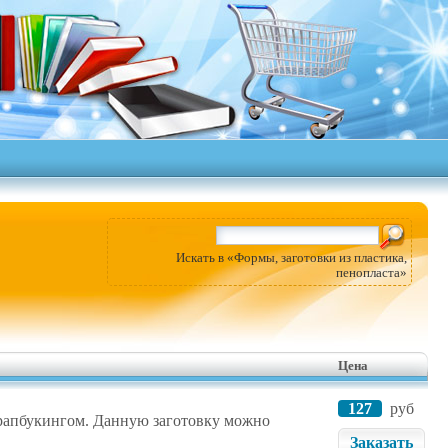
Искать в «Формы, заготовки из пластика,
пенопласта»
Цена
127
руб
скрапбукингом. Данную заготовку можно
Заказать