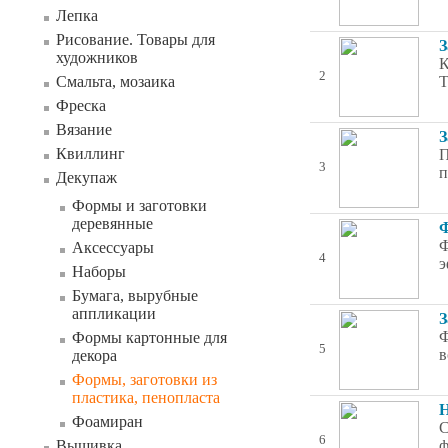
Лепка
Рисование. Товары для
З
художников
К
2
Смальта, мозаика
Т
Фреска
Вязание
З
Квиллинг
П
3
п
Декупаж
Формы и заготовки
деревянные
Ф
Ф
Аксессуары
4
э
Наборы
Бумага, вырубные
аппликации
З
Ф
Формы картонные для
5
в
декора
Формы, заготовки из
пластика, пенопласта
Н
Фоамиран
С
6
Вышивка
ф