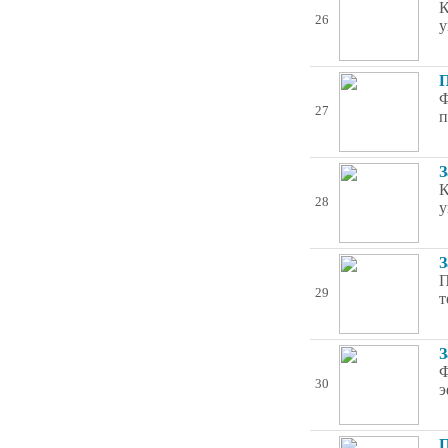
К
26
у
П
Ф
27
п
З
К
28
у
З
П
29
т
З
Ф
30
э
П