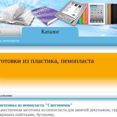
Каталог
я
а, пенопласта
отовки из пластика, пенопласта
азвание
аготовка из пенопласта "Снеговичок"
ачественная заготовка из пенопласта для занятий декупажом, 
крашать пайетками, бусинами,