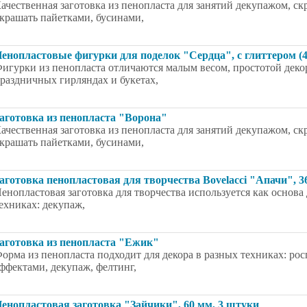
ачественная заготовка из пенопласта для занятий декупажом, 
крашать пайетками, бусинами,
енопластовые фигурки для поделок "Сердца", с глиттером (
игурки из пенопласта отличаются малым весом, простотой деко
раздничных гирляндах и букетах,
аготовка из пенопласта "Ворона"
ачественная заготовка из пенопласта для занятий декупажом, 
крашать пайетками, бусинами,
аготовка пенопластовая для творчества Bovelacci "Апачи", 3
енопластовая заготовка для творчества используется как основ
ехниках: декупаж,
аготовка из пенопласта "Ежик"
орма из пенопласта подходит для декора в разных техниках: ро
ффектами, декупаж, фелтинг,
енопластовая заготовка "Зайчики", 60 мм, 3 штуки