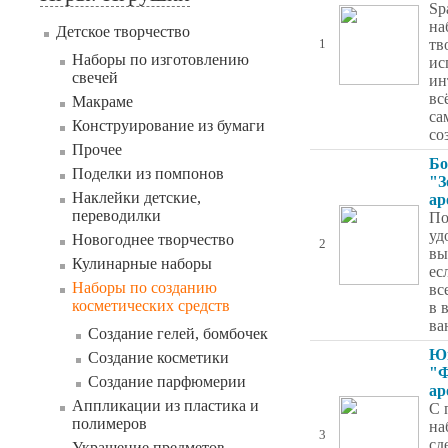
Sp
на
Детское творчество
тв
1
Наборы по изготовлению
ис
свечей
ин
вс
Макраме
са
Конструирование из бумаги
со
Прочее
Бо
Поделки из помпонов
"З
Наклейки детские,
ар
переводилки
По
уд
Новогоднее творчество
2
вы
Кулинарные наборы
ес
Наборы по созданию
вс
косметических средств
в 
ва
Создание гелей, бомбочек
Ю
Создание косметики
"Ф
Создание парфюмерии
ар
Аппликации из пластика и
С 
полимеров
на
3
сд
Украшение предметов