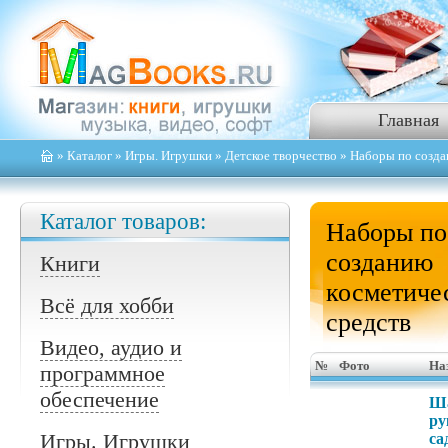
Главная
»
Каталог
»
Игры. Игрушки
»
Детское творчество
» Наборы по созда
Каталог товаров:
Наборы по
созданию
Книги
косметиче
Всё для хобби
средств
Видео, аудио и
№
Фото
На
программное
обеспечение
Ша
ру
Игры. Игрушки
са