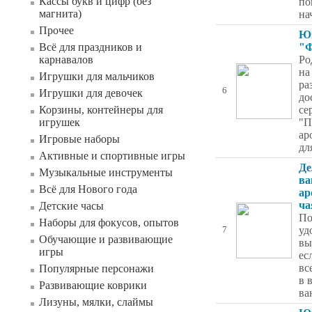
Кассы букв и цифр (без
по
магнита)
на
Прочее
Ю
Всё для праздников и
"Ф
карнавалов
Ро
на
Игрушки для мальчиков
ра
6
Игрушки для девочек
до
Корзины, контейнеры для
се
игрушек
"П
ар
Игровые наборы
дл
Активные и спортивные игры
Де
Музыкальные инструменты
ва
Всё для Нового года
ар
ча
Детские часы
По
Наборы для фокусов, опытов
уд
7
Обучающие и развивающие
вы
игры
ес
вс
Популярные персонажи
в 
Развивающие коврики
ва
Лизуны, мялки, слаймы