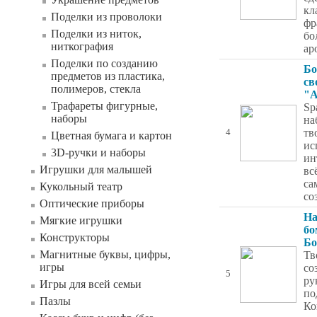
кл
Поделки из проволоки
фр
Поделки из ниток,
бо
ниткография
ар
Поделки по созданию
Бо
предметов из пластика,
св
полимеров, стекла
"А
Трафареты фигурные,
Sp
наборы
на
тв
4
Цветная бумага и картон
ис
3D-ручки и наборы
ин
Игрушки для малышей
вс
са
Кукольный театр
со
Оптические приборы
На
Мягкие игрушки
бо
Конструкторы
Бо
Магнитные буквы, цифры,
Тв
игры
со
5
ру
Игры для всей семьи
по
Пазлы
Ко