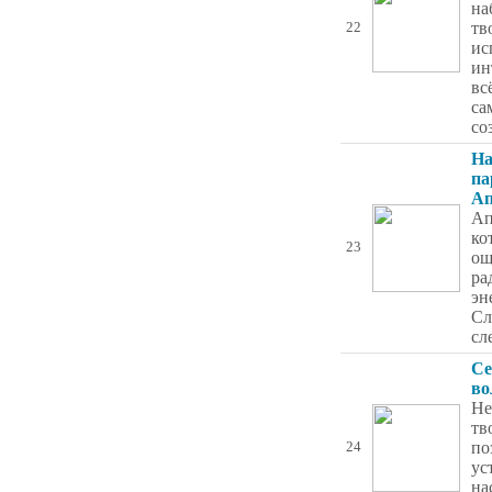
на
тв
22
ис
ин
вс
са
со
Н
па
Ап
Ап
ко
23
ощ
ра
эн
Сл
сл
Се
во
Не
тв
по
24
ус
на