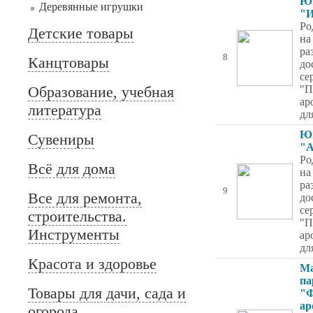
Ю
Деревянные игрушки
"И
Ро
Детские товары
на
ра
8
Канцтовары
до
се
Образование, учебная
"П
ар
литература
дл
Ю
Сувениры
"А
Ро
Всё для дома
на
ра
9
Все для ремонта,
до
се
строительства.
"П
Инструменты
ар
дл
Красота и здоровье
Ма
па
Товары для дачи, сада и
"Ф
ар
огорода