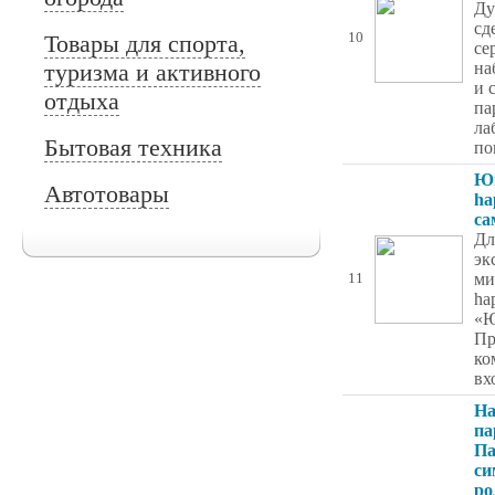
Ду
сд
Товары для спорта,
10
се
туризма и активного
на
и 
отдыха
па
ла
Бытовая техника
по
Юн
Автотовары
ha
са
Дл
эк
ми
11
ha
«Ю
Пр
ко
вх
Н
па
П
си
ро