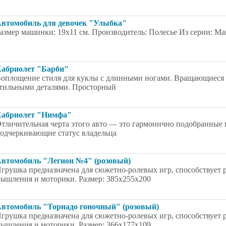
втомобиль для девочек "Улыбка"
азмер машинки: 19х11 см. Производитель: Полесье Из серии: М
абриолет "Барби"
оплощение стиля для куклы с длинными ногами. Вращающиеся к
тильными деталями. Просторный
абриолет "Нимфа"
тличительная черта этого авто — это гармонично подобранные 
одчеркивающие статус владельца
втомобиль "Легион №4" (розовый)
грушка предназначена для сюжетно-ролевых игр, способствует 
ышления и моторики. Размер: 385x255x200
втомобиль "Торнадо гоночный" (розовый)
грушка предназначена для сюжетно-ролевых игр, способствует 
ышления и моторики. Размер: 366x177x109