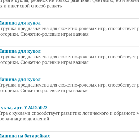
грая в куклы, ребенок не только развивает фантазию, но и мод
х и ищет свой способ решать
ашина для кукол
грушка предназначена для сюжетно-ролевых игр, способствует
оторики. Сюжетно-ролевые игры важная
ашина для кукол
грушка предназначена для сюжетно-ролевых игр, способствует
оторики. Сюжетно-ролевые игры важная
ашина для кукол
грушка предназначена для сюжетно-ролевых игр, способствует
оторики. Сюжетно-ролевые игры важная
укла, арт. Y24155022
гра с куклами способствует развитию логического и образного
оординацию движений,
ашина на батарейках