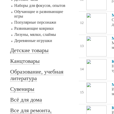
г
Наборы для фокусов, опытов
Обучающие и развивающие
М
игры
С
Популярные персонажи
12
д
Развивающие коврики
Лизуны, мялки, слаймы
М
Деревянные игрушки
М
13
м
Детские товары
Канцтовары
К
Н
14
Образование, учебная
т
литература
М
Сувениры
И
15
м
Всё для дома
К
Все для ремонта,
И