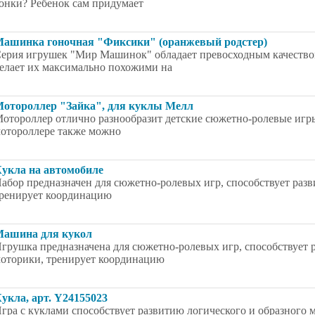
онки? Ребенок сам придумает
ашинка гоночная "Фиксики" (оранжевый родстер)
ерия игрушек "Мир Машинок" обладает превосходным качеством
елает их максимально похожими на
отороллер "Зайка", для куклы Мелл
отороллер отлично разнообразит детские сюжетно-ролевые игры.
отороллере также можно
укла на автомобиле
абор предназначен для сюжетно-ролевых игр, способствует раз
ренирует координацию
ашина для кукол
грушка предназначена для сюжетно-ролевых игр, способствует
оторики, тренирует координацию
укла, арт. Y24155023
гра с куклами способствует развитию логического и образного