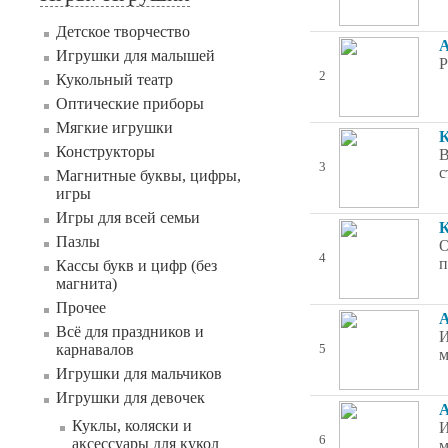
Детское творчество
А
Игрушки для малышей
Р
2
Кукольный театр
Оптические приборы
Мягкие игрушки
К
Конструкторы
В
3
с
Магнитные буквы, цифры,
игры
Игры для всей семьи
К
Пазлы
О
4
п
Кассы букв и цифр (без
магнита)
Прочее
А
Всё для праздников и
И
карнавалов
5
м
Игрушки для мальчиков
Игрушки для девочек
А
Куклы, коляски и
И
6
аксессуары для кукол
м