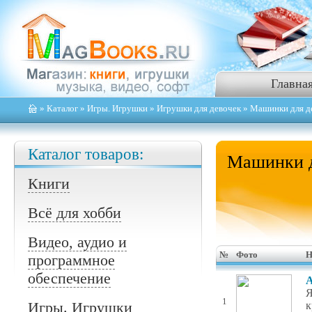
Главна
»
Каталог
»
Игры. Игрушки
»
Игрушки для девочек
» Машинки для д
Каталог товаров:
Машинки д
Книги
Всё для хобби
Видео, аудио и
№
Фото
Н
программное
обеспечение
А
Я
1
Игры. Игрушки
к