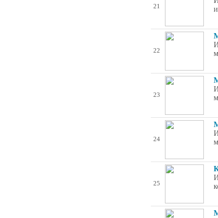
И
21
и
М
И
22
м
М
И
23
м
М
И
24
м
К
И
25
к
М