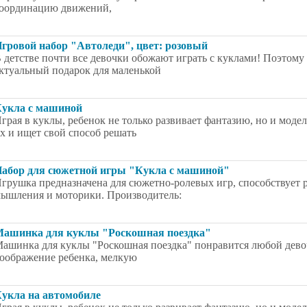
оординацию движений,
гровой набор "Автоледи", цвет: розовый
 детстве почти все девочки обожают играть с куклами! Поэтому
ктуальный подарок для маленькой
укла с машиной
грая в куклы, ребенок не только развивает фантазию, но и мод
х и ищет свой способ решать
абор для сюжетной игры "Кукла с машиной"
грушка предназначена для сюжетно-ролевых игр, способствует 
ышления и моторики. Производитель:
ашинка для куклы "Роскошная поездка"
ашинка для куклы "Роскошная поездка" понравится любой девоч
оображение ребенка, мелкую
укла на автомобиле