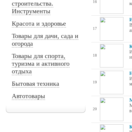
строительства.
16
к
Инструменты
И
Красота и здоровье
В
17
а
Товары для дачи, сада и
огорода
К
И
Товары для спорта,
18
и
туризма и активного
отдыха
Н
И
Бытовая техника
19
м
Автотовары
М
М
20
в
К