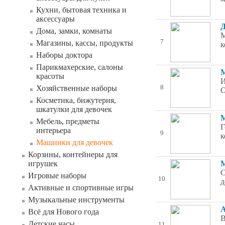
Кухни, бытовая техника и
аксессуары
Д
Дома, замки, комнаты
М
7
Магазины, кассы, продукты
к
Наборы доктора
Парикмахерские, салоны
М
красоты
И
Хозяйственные наборы
8
О
Косметика, бижутерия,
шкатулки для девочек
М
Мебель, предметы
Г
интерьера
9
к
Машинки для девочек
Корзины, контейнеры для
игрушек
М
С
Игровые наборы
10
д
Активные и спортивные игры
Музыкальные инструменты
А
Всё для Нового года
В
Детские часы
11