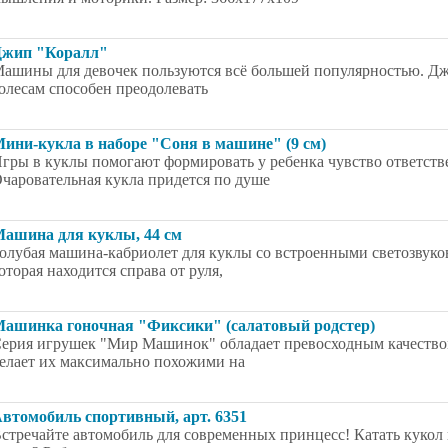
жип "Коралл"
ашины для девочек пользуются всё большей популярностью. Дж
олесам способен преодолевать
ини-кукла в наборе "Соня в машине" (9 см)
гры в куклы помогают формировать у ребенка чувство ответств
чаровательная кукла придется по душе
ашина для куклы, 44 см
олубая машина-кабриолет для куклы со встроенными светозвук
оторая находится справа от руля,
ашинка гоночная "Фиксики" (салатовый родстер)
ерия игрушек "Мир Машинок" обладает превосходным качеством
елает их максимально похожими на
втомобиль спортивный, арт. 6351
стречайте автомобиль для современных принцесс! Катать кукол