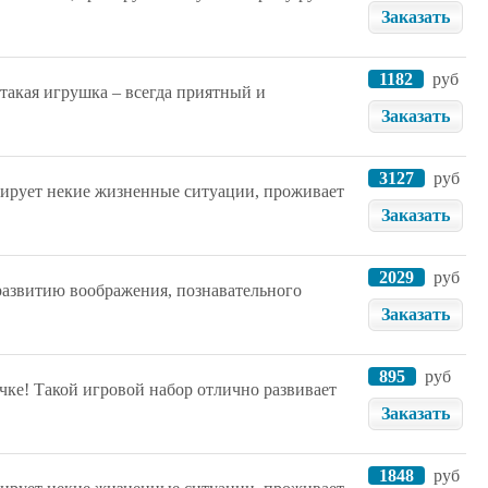
Заказать
1182
руб
 такая игрушка – всегда приятный и
Заказать
3127
руб
елирует некие жизненные ситуации, проживает
Заказать
2029
руб
развитию воображения, познавательного
Заказать
895
руб
ке! Такой игровой набор отлично развивает
Заказать
1848
руб