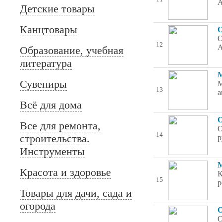
А
Детские товары
Канцтовары
О
О
12
А
Образование, учебная
литература
М
Сувениры
М
13
а
Всё для дома
О
Все для ремонта,
О
14
строительства.
р
Инструменты
М
Красота и здоровье
К
15
р
Товары для дачи, сада и
огорода
О
О