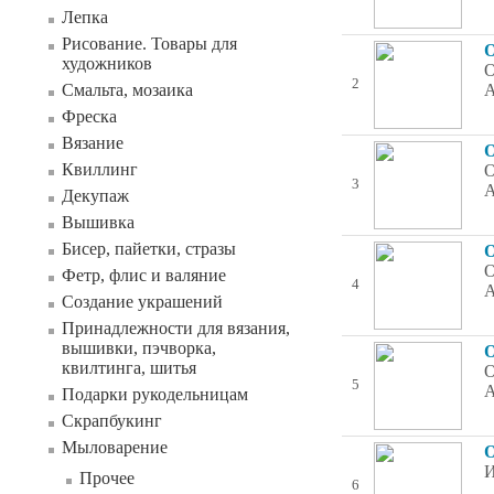
Лепка
Рисование. Товары для
О
художников
О
2
Смальта, мозаика
А
Фреска
Вязание
О
Квиллинг
О
3
А
Декупаж
Вышивка
Бисер, пайетки, стразы
О
О
Фетр, флис и валяние
4
А
Создание украшений
Принадлежности для вязания,
вышивки, пэчворка,
О
квилтинга, шитья
О
5
А
Подарки рукодельницам
Скрапбукинг
Мыловарение
О
И
Прочее
6