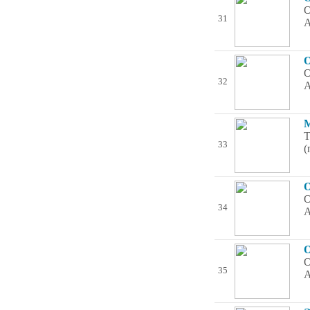
О
31
А
О
О
32
А
М
Т
33
(
О
О
34
А
О
О
35
А