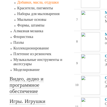
Добавки, масла, отдушки
Красители, пигменты
М
Наборы для мыловарения
О
Мыльные основы
7
М
Формы, штампы
Алмазная мозаика
М
Флористика
М
8
Пазлы
о
Коллекционирование
Плетение из резиночек
О
Музыкальные инструменты и
О
9
аксессуары
А
Моделирование
Видео, аудио и
О
О
программное
10
А
обеспечение
О
Игры. Игрушки
О
11