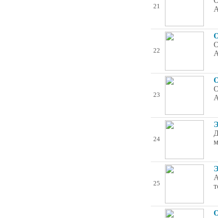
О
21
А
О
О
22
А
О
О
23
А
Э
Д
24
м
Э
А
25
т
О