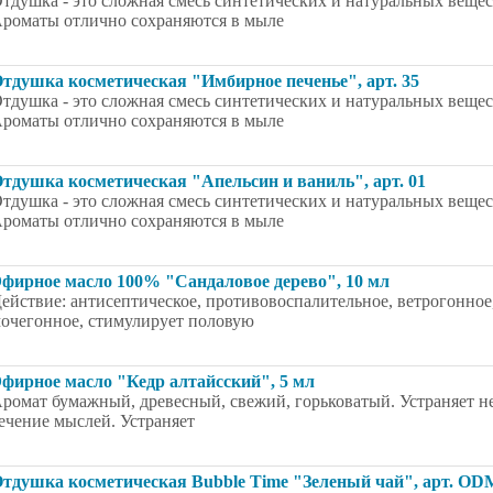
тдушка - это сложная смесь синтетических и натуральных вещес
роматы отлично сохраняются в мыле
тдушка косметическая "Имбирное печенье", арт. 35
тдушка - это сложная смесь синтетических и натуральных вещес
роматы отлично сохраняются в мыле
тдушка косметическая "Апельсин и ваниль", арт. 01
тдушка - это сложная смесь синтетических и натуральных вещес
роматы отлично сохраняются в мыле
фирное масло 100% "Сандаловое дерево", 10 мл
ействие: антисептическое, противовоспалительное, ветрогонное
очегонное, стимулирует половую
фирное масло "Кедр алтайсский", 5 мл
ромат бумажный, древесный, свежий, горьковатый. Устраняет не
ечение мыслей. Устраняет
тдушка косметическая Bubble Time "Зеленый чай", арт. ODM