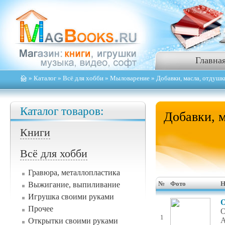
Главна
»
Каталог
»
Всё для хобби
»
Мыловарение
» Добавки, масла, отдушк
Каталог товаров:
Добавки, 
Книги
Всё для хобби
Гравюра, металлопластика
Выжигание, выпиливание
№
Фото
Н
Игрушка своими руками
О
Прочее
О
1
А
Открытки своими руками