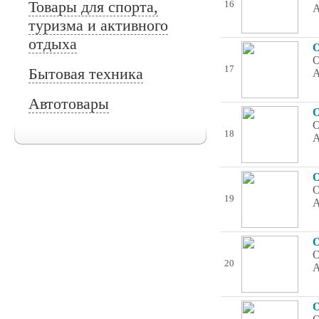
Товары для спорта,
16
А
туризма и активного
отдыха
О
О
17
Бытовая техника
А
Автотовары
О
О
18
А
О
О
19
А
О
О
20
А
О