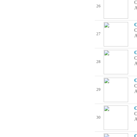
О
26
А
О
О
27
А
О
О
28
А
О
О
29
А
О
О
30
А
О